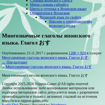
Словарь японского сленга
Мини-словарь гайрайго
Цвета и оттенки в Японском языке
Ономатопея в Японском
Японский язык по скайпу
Школам и препопавателям
японского языка
Многозначные глаголы японского
языка. Глагол おす
Опубликовано
23.11.2017
с разрешением
1280 × 928
в галерее
Многозначные глаголы японского языка. Глагол おす
.
← Предыдущее
Многозначные глаголы японского языка. Глагол おす
Copyright 2015-2026 Nippon-Gatari @All rights reserved
Любое использование либо копирование материалов или
подборки материалов сайта допускается лишь с разрешения
правообладателя и только с активной ссылкой на источник
https://www.nippon-gatari.info/
Iconic One
Theme | Powered by
Wordpress