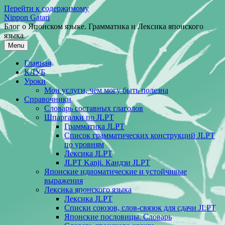
Перейти к содержимому
Nippon Gatari
Блог о Японском языке. Грамматика и Лексика японского
языка
Menu
Главная
КЛУБ
Уроки
Мои услуги, чем могу быть полезна
Справочники
Словарь составных глаголов
Шпаргалки по JLPT
Грамматика JLPT
Список грамматических конструкций JLPT
по уровням
Лексика JLPT
JLPT Kanji. Кандзи JLPT
Японские идиоматические и устойчивые
выражения
Лексика японского языка
Лексика JLPT
Списки союзов, слов-связок для сдачи JLPT
Японские пословицы. Словарь