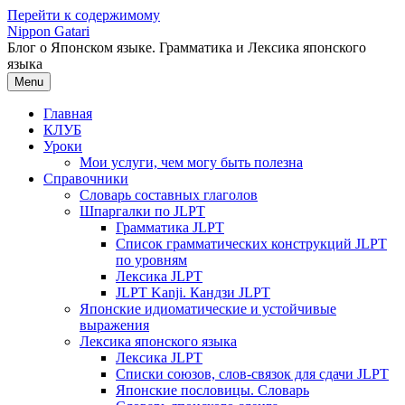
Перейти к содержимому
Nippon Gatari
Блог о Японском языке. Грамматика и Лексика японского
языка
Menu
Главная
КЛУБ
Уроки
Мои услуги, чем могу быть полезна
Справочники
Словарь составных глаголов
Шпаргалки по JLPT
Грамматика JLPT
Список грамматических конструкций JLPT
по уровням
Лексика JLPT
JLPT Kanji. Кандзи JLPT
Японские идиоматические и устойчивые
выражения
Лексика японского языка
Лексика JLPT
Списки союзов, слов-связок для сдачи JLPT
Японские пословицы. Словарь