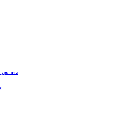
о уровням
я