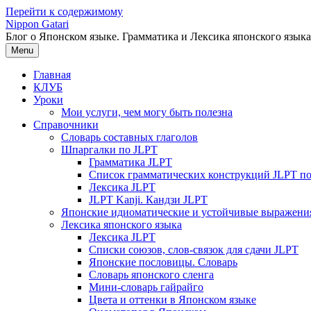
Перейти к содержимому
Nippon Gatari
Блог о Японском языке. Грамматика и Лексика японского языка
Menu
Главная
КЛУБ
Уроки
Мои услуги, чем могу быть полезна
Справочники
Словарь составных глаголов
Шпаргалки по JLPT
Грамматика JLPT
Список грамматических конструкций JLPT п
Лексика JLPT
JLPT Kanji. Кандзи JLPT
Японские идиоматические и устойчивые выражени
Лексика японского языка
Лексика JLPT
Списки союзов, слов-связок для сдачи JLPT
Японские пословицы. Словарь
Словарь японского сленга
Мини-словарь гайрайго
Цвета и оттенки в Японском языке