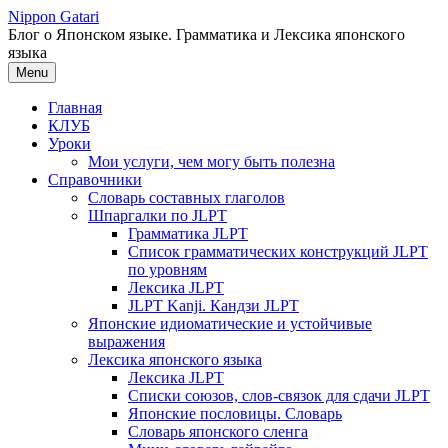
Перейти
Nippon Gatari
к
Блог о Японском языке. Грамматика и Лексика японского
содержимому
языка
Menu
Главная
КЛУБ
Уроки
Мои услуги, чем могу быть полезна
Справочники
Словарь составных глаголов
Шпаргалки по JLPT
Грамматика JLPT
Список грамматических конструкций JLPT
по уровням
Лексика JLPT
JLPT Kanji. Кандзи JLPT
Японские идиоматические и устойчивые
выражения
Лексика японского языка
Лексика JLPT
Списки союзов, слов-связок для сдачи JLPT
Японские пословицы. Словарь
Словарь японского сленга