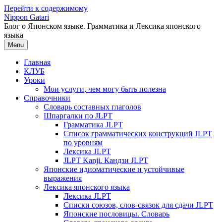
Перейти к содержимому
Nippon Gatari
Блог о Японском языке. Грамматика и Лексика японского
языка
Menu
Главная
КЛУБ
Уроки
Мои услуги, чем могу быть полезна
Справочники
Словарь составных глаголов
Шпаргалки по JLPT
Грамматика JLPT
Список грамматических конструкций JLPT
по уровням
Лексика JLPT
JLPT Kanji. Кандзи JLPT
Японские идиоматические и устойчивые
выражения
Лексика японского языка
Лексика JLPT
Списки союзов, слов-связок для сдачи JLPT
Японские пословицы. Словарь