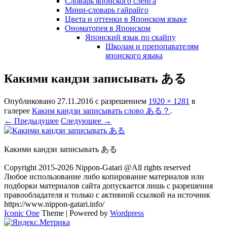
Словарь японского сленга
Мини-словарь гайрайго
Цвета и оттенки в Японском языке
Ономатопея в Японском
Японский язык по скайпу
Школам и препопавателям
японского языка
Какими кандзи записывать ある
Опубликовано
27.11.2016
с разрешением
1920 × 1281
в
галерее
Каким кандзи записывать слово ある？
.
← Предыдущее
Следующее →
Какими кандзи записывать ある
Copyright 2015-2026 Nippon-Gatari @All rights reserved
Любое использование либо копирование материалов или
подборки материалов сайта допускается лишь с разрешения
правообладателя и только с активной ссылкой на источник
https://www.nippon-gatari.info/
Iconic One
Theme | Powered by
Wordpress