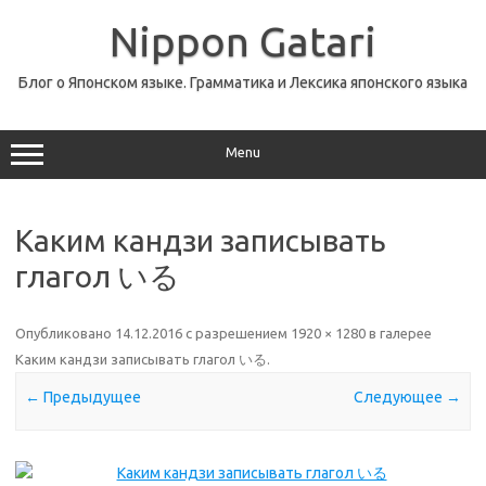
Перейти
к
Nippon Gatari
содержимому
Блог о Японском языке. Грамматика и Лексика японского языка
Menu
Каким кандзи записывать
глагол いる
Опубликовано
14.12.2016
с разрешением
1920 × 1280
в галерее
Каким кандзи записывать глагол いる
.
← Предыдущее
Следующее →