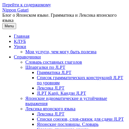
Перейти к содержимому
Nippon Gatari
Блог о Японском языке. Грамматика и Лексика японского
языка
Menu
Главная
КЛУБ
Уроки
Мои услуги, чем могу быть полезна
Справочники
Словарь составных глаголов
Шпаргалки по JLPT
Грамматика JLPT
Список грамматических конструкций JLPT
по уровням
Лексика JLPT
JLPT Kanji. Кандзи JLPT
Японские идиоматические и устойчивые
выражения
Лексика японского языка
Лексика JLPT
Списки союзов, слов-связок для сдачи JLPT
Японские пословицы. Словарь