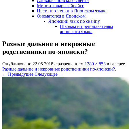
Словарь японского сленга
Мини-словарь гайрайго
Цвета и оттенки в Японском языке
Ономатопея в Японском
Японский язык по скайпу
Школам и препопавателям
японского языка
Разные дальние и некровные
родственники по-японски?
Опубликовано
22.05.2018
с разрешением
1280 × 853
в галерее
Разные дальние и некровные родственники по-японски?
.
← Предыдущее
Следующее →