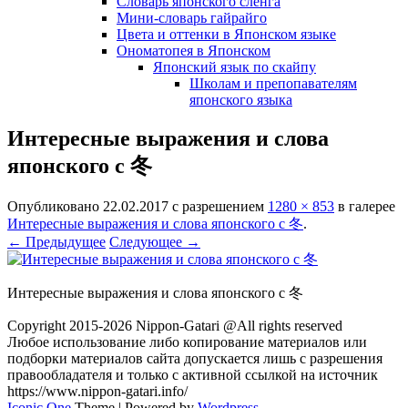
Словарь японского сленга
Мини-словарь гайрайго
Цвета и оттенки в Японском языке
Ономатопея в Японском
Японский язык по скайпу
Школам и препопавателям
японского языка
Интересные выражения и слова
японского с 冬
Опубликовано
22.02.2017
с разрешением
1280 × 853
в галерее
Интересные выражения и слова японского с 冬
.
← Предыдущее
Следующее →
Интересные выражения и слова японского с 冬
Copyright 2015-2026 Nippon-Gatari @All rights reserved
Любое использование либо копирование материалов или
подборки материалов сайта допускается лишь с разрешения
правообладателя и только с активной ссылкой на источник
https://www.nippon-gatari.info/
Iconic One
Theme | Powered by
Wordpress