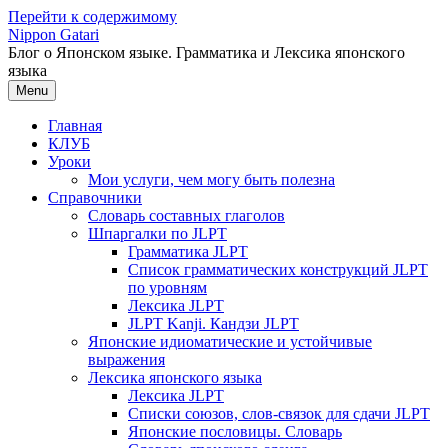
Перейти к содержимому
Nippon Gatari
Блог о Японском языке. Грамматика и Лексика японского
языка
Menu
Главная
КЛУБ
Уроки
Мои услуги, чем могу быть полезна
Справочники
Словарь составных глаголов
Шпаргалки по JLPT
Грамматика JLPT
Список грамматических конструкций JLPT
по уровням
Лексика JLPT
JLPT Kanji. Кандзи JLPT
Японские идиоматические и устойчивые
выражения
Лексика японского языка
Лексика JLPT
Списки союзов, слов-связок для сдачи JLPT
Японские пословицы. Словарь