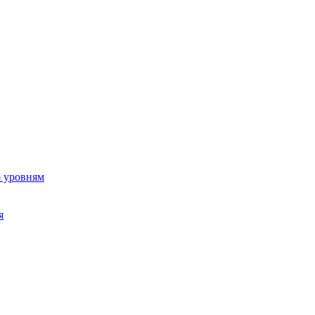
о уровням
я