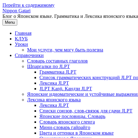
Перейти к содержимому
Nippon Gatari
Блог о Японском языке. Грамматика и Лексика японского языка
Menu
Главная
КЛУБ
Уроки
Мои услуги, чем могу быть полезна
Справочники
Словарь составных глаголов
Шпаргалки по JLPT
Грамматика JLPT
Список грамматических конструкций JLPT п
Лексика JLPT
JLPT Kanji. Кандзи JLPT
Японские идиоматические и устойчивые выражени
Лексика японского языка
Лексика JLPT
Списки союзов, слов-связок для сдачи JLPT
Японские пословицы. Словарь
Словарь японского сленга
Мини-словарь гайрайго
Цвета и оттенки в Японском языке