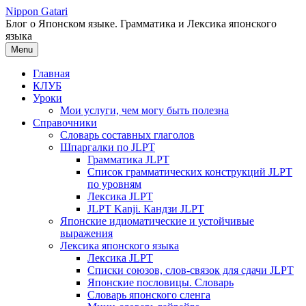
Перейти
Nippon Gatari
к
Блог о Японском языке. Грамматика и Лексика японского
содержимому
языка
Menu
Главная
КЛУБ
Уроки
Мои услуги, чем могу быть полезна
Справочники
Словарь составных глаголов
Шпаргалки по JLPT
Грамматика JLPT
Список грамматических конструкций JLPT
по уровням
Лексика JLPT
JLPT Kanji. Кандзи JLPT
Японские идиоматические и устойчивые
выражения
Лексика японского языка
Лексика JLPT
Списки союзов, слов-связок для сдачи JLPT
Японские пословицы. Словарь
Словарь японского сленга