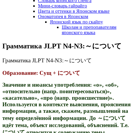
Словарь японского сленга
Мини-словарь гайрайго
Цвета и оттенки в Японском языке
Ономатопея в Японском
Японский язык по скайпу
Школам и препопавателям
японского языка
Грамматика JLPT N4-N3:～について
Грамматика JLPT N4-N3:～について
Образование: Сущ + について
Значение и нюансы употребления: «о», «об»,
«относительно (напр. поинтересоваться)»,
«касательно», «про (напр. происшествие)».
Используется в контексте выяснения, прояснения
информации, а также, скажем, размышлений на
тему определённой информации. До ～について
идёт тема, объект исследований, объяснений. Т.е.
について относится к содержанию темы