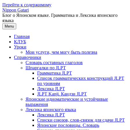
Перейти к содержимому
Nippon Gatari
Блог о Японском языке. Грамматика и Лексика японского
языка
Menu
Главная
КЛУБ
Уроки
Мои услуги, чем могу быть полезна
Справочники
Словарь составных глаголов
Шпаргалки по JLPT
Грамматика JLPT
Список грамматических конструкций JLPT
по уровням
Лексика JLPT
JLPT Kanji. Кандзи JLPT
Японские идиоматические и устойчивые
выражения
Лексика японского языка
Лексика JLPT
Списки союзов, слов-связок для сдачи JLPT
Японские пословицы. Словарь