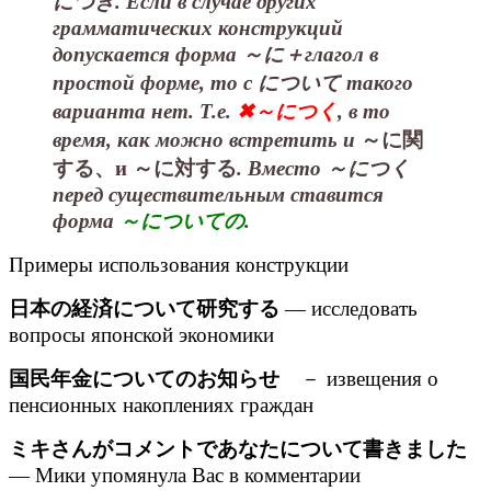
につき. Если в случае других
грамматических конструкций
допускается форма ～に＋глагол в
простой форме, то с について такого
варианта нет. Т.е.
✖～につく
, в то
время, как можно встретить и
～に関
する、и ～に対する
. Вместо ～につく
перед существительным ставится
форма
～についての
.
Примеры использования конструкции
日本の経済について研究する
— исследовать
вопросы японской экономики
国民年金についてのお知らせ
－ извещения о
пенсионных накоплениях граждан
ミキさんがコメントであなたについて書きました
— Мики упомянула Вас в комментарии