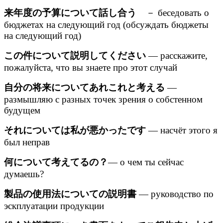
来年度の予算について話し合う
－ беседовать о
бюджетах на следующий год (обсуждать бюджеты
на следующий год)
この件について説明してください
— расскажите,
пожалуйста, что вы знаете про этот случай
自分の将来についてあれこれと考える
—
размышляю с разных точек зрения о собстенном
будущем
それについては私が悪かったです
— насчёт этого я
был неправ
何について考えてるの？
— о чем ты сейчас
думаешь?
製品の使用法についての説明書
— руководство по
эскплуатации продукции