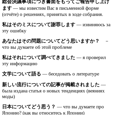
総会決議事項につき書面をもってご報告申し上げ
ます
— мы известим Вас в письменной форме
(отчёте) о решениях, принятых в ходе собрания.
私はそのミスについて謝罪します
— извиняюсь за
эту ошибку
あなたはその問題についてどう思いますか？
－
что вы думаете об этой проблеме
私はそれについて調べてきました
— я проверил
эту информацию
文学について語る
— беседовать о литературе
新しい流行についての記事が掲載されました
—
была издана статья о новых тенденциях (веяниях
моды)
日本についてどう思う？
— что вы думаете про
Японию? (как вы относитесь к Японии)