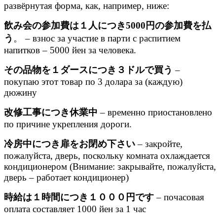
развёрнутая форма, как, например, ниже:
飲み会の参加費は１人につき5000円の参加費を払
う
。 – взнос за участие в парти с распитием
напитков – 5000 йен за человека.
その品物を１ダースにつき３ドルで買う
–
покупаю этот товар по 3 долара за (каждую)
дюжину
改修工事につき休業中
– временно приостановлено
по причине укрепления дороги.
冷房中につき扉をお閉め下さい
– закройте,
пожалуйста, дверь, поскольку комната охлаждается
кондиционером (Внимание: закрывайте, пожалуйста,
дверь – работает кондиционер)
時給は１時間につき１０００円です
– почасовая
оплата составляет 1000 йен за 1 час