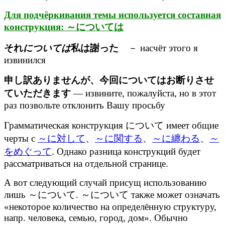
Для подчёркивания темы используется составная
конструкция: ～については
それ
については
私は謝った
－ насчёт этого я
извинился
申し訳ありませんが、今回についてはお断りさせ
ていただきます
— извините, пожалуйста, но в этот
раз позвольте отклонить Вашу просьбу
Грамматическая конструкция について имеет общие
черты с
～に対して
、
～に関する
、
～に纏わる
、
～
をめぐって
. Однако разница конструкций будет
рассматриваться на отдельной странице.
А вот следующий случай присущ использованию
лишь ～について. ～について также может означать
«некоторое количество на определённую структуру,
напр. человека, семью, город, дом». Обычно