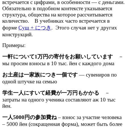
встречается с цифрами, в особенности — с деньгами.
Обязательно в подобном контексте указывается
структура, общества на которое рассчитывается
количество. В учебниках часто встречается в
форме
Сущ + につき
. Этого случая нет у других
конструкций.
Примеры:
一軒について1万円の寄付をお願いしています
－
мы просим взносы в 10 тыс. йен с каждого дома
お土産は一家族につき一個です
— сувениров по
одной штучке на семью
学生一人にすいて経費が一万円もかかる
－
затраты на одного ученика составляют аж 10 тыс
йен.
一人5000円の参加費ね
– взнос за участие человека
– 5000 йен (сокращенная форма), может быть более