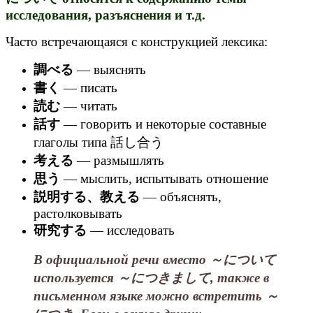
исследования, разъяснения и т.д.
Часто встречающаяся с конструкцией лексика:
調べる
— выяснять
書く
— писать
読む
— читать
話す
— говорить и некоторые составные
глаголы типа 話し合う
考える
— размышлять
思う
— мыслить, испытывать отношение
説明する、教える
— объяснять,
растолковывать
研究する
— исследовать
В официальной речи вместо ～について
используется ～につきまして, также в
письменном языке можно встретить ～