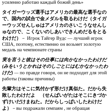
усиленно работаю каждый божий день»
タイガーウッズ選手はアメリカの最高な選手なの
で、国内の試合で金メダルを取るわけだ（タイガ
ーウッズせんしゅはアメリカのさいこうなせんし
ゅなので、こくないのしあいできんめだるをとる
わけだ）
－ Игрок Тайгер Вудс — лучший игрок
США, поэтому, естественно он возьмет золотую
медаль на чемпионате страны
実を言うと彼はその仕事には向かなかったわけだ
(みをいうとかれはそのしごとにはむかなかったわ
けだ)
—
по правде говоря, он не подходит для этой
работы (таковы причины)
先輩方はそこに気付かず形だけ真似た。だから失
敗したわけだよ （せんぱいがたはそこにきづか
ずけいだけまねた。だからしっぱいしたわけだ
よ）
－вы подражали семпаям , не обращая