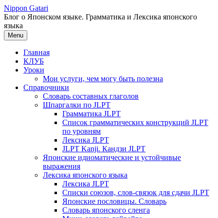
Перейти
Nippon Gatari
к
Блог о Японском языке. Грамматика и Лексика японского
содержимому
языка
Menu
Главная
КЛУБ
Уроки
Мои услуги, чем могу быть полезна
Справочники
Словарь составных глаголов
Шпаргалки по JLPT
Грамматика JLPT
Список грамматических конструкций JLPT
по уровням
Лексика JLPT
JLPT Kanji. Кандзи JLPT
Японские идиоматические и устойчивые
выражения
Лексика японского языка
Лексика JLPT
Списки союзов, слов-связок для сдачи JLPT
Японские пословицы. Словарь
Словарь японского сленга