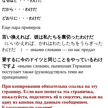
なるほど ・・・わけだ
だから・・・わけだ
どおりに・・・わけだ
Еще пара примеров
言い換えれば、彼は私たちを裏切ったわけだ
（いいかえれば、かれはわたしたちをうらぎった
わけだ ）－ иными словами — он нас предал
要するに今のドイツと同じことをやっているわけ
ですよ
-иными словами, нынешняя Германия
поступает также (руководствуясь теми же
принципами)
При копировании обязательна ссылка на эту
страницу. Если вам помогла эта страничка,
пожалуйста, поделитесь ей в соцсетях, нажав на
одну из кнопок под данным сообщением.
Благодарности заранее!