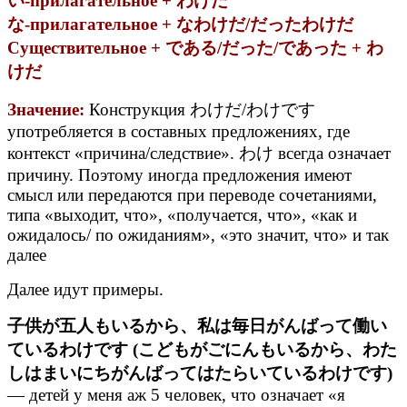
い-прилагательное + わけだ
な-прилагательное + なわけだ/だったわけだ
Существительное + である/だった/であった + わ
けだ
Значение:
Конструкция わけだ/わけです
употребляется в составных предложениях, где
контекст «причина/следствие». わけ всегда означает
причину. Поэтому иногда предложения имеют
смысл или передаются при переводе сочетаниями,
типа «выходит, что», «получается, что», «как и
ожидалось/ по ожиданиям», «это значит, что» и так
далее
Далее идут примеры.
子供が五人もいるから、私は毎日がんばって働い
ているわけです (こどもがごにんもいるから、わた
しはまいにちがんばってはたらいているわけです)
— детей у меня аж 5 человек, что означает «я