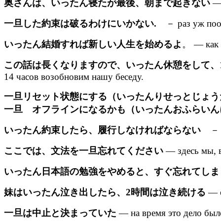
奥さんは、いったん寝たが最後、朝まで起きない
— 
一旦した約束は破るわけにいかない.
－ раз уж пооб
いったん結婚すれば新しい人生を始めるよ
。 — как 
この話は長くなりますので、いったん休憩をして、
14 часов возобновим нашу беседу.
一旦リセット状態にする（いったんりせっとじょう
一旦 オフラインになるかも（いったんおふらいん
いったん約束したら、履行しなければならない
－ ра
ここでは、文法を一旦忘れてください
— здесь мы, в
いったん日本語の勉強をやめると、すぐ忘れてしま
妹はいったん泣き出したら、2時間は泣き続ける
— е
一旦は中止と決まっていた
— на время это дело был