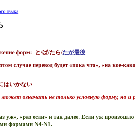
го языка
ら
жение форм: と/ば/たら/
たが最後
том случае перевод будет «пока что», «на кое-како
т わけにはいかない
ожет означать не только условную форму, но и 
з уж», «раз если» и так далее. Если уж произошло
ными формами N4-N1.