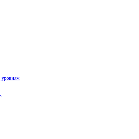
о уровням
я