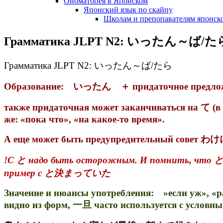
Ономатопея в Японском
Японский язык по скайпу
Школам и препопавателям японско
Грамматика JLPT N2: いったん～ば/た
Грамматика JLPT N2: いったん～ば/たら
Образование: いったん ＋ придаточное предло
также придаточная может заканчиваться на て (в э
же: «пока что», «на какое-то время».
А еще может быть предупредительный сове
!С と надо быть осторожным. И помнить, что と м
пример с と決まっていた
Значение и нюансы употребления: »если уж», «ра
видно из форм, 一旦 часто используется с услов