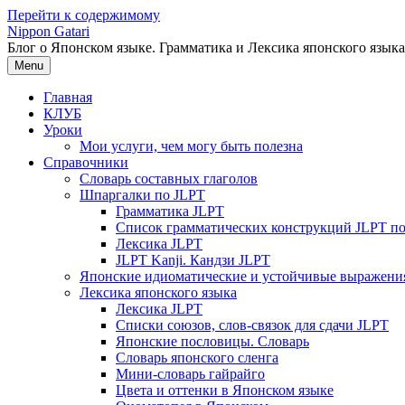
Перейти к содержимому
Nippon Gatari
Блог о Японском языке. Грамматика и Лексика японского языка
Menu
Главная
КЛУБ
Уроки
Мои услуги, чем могу быть полезна
Справочники
Словарь составных глаголов
Шпаргалки по JLPT
Грамматика JLPT
Список грамматических конструкций JLPT п
Лексика JLPT
JLPT Kanji. Кандзи JLPT
Японские идиоматические и устойчивые выражени
Лексика японского языка
Лексика JLPT
Списки союзов, слов-связок для сдачи JLPT
Японские пословицы. Словарь
Словарь японского сленга
Мини-словарь гайрайго
Цвета и оттенки в Японском языке