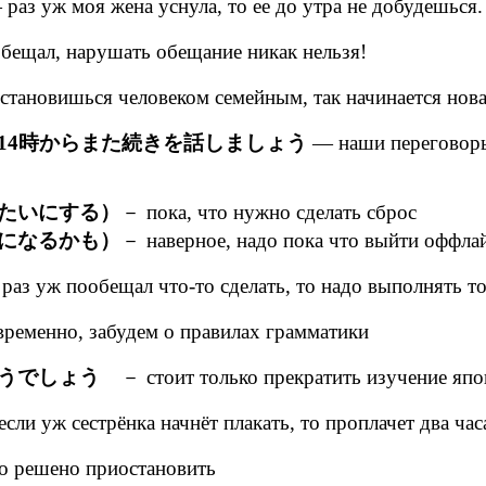
раз уж моя жена уснула, то ее до утра не добудешься.
ещал, нарушать обещание никак нельзя!
становишься человеком семейным, так начинается нов
14時からまた続きを話しましょう
— наши переговоры 
たいにする）
－ пока, что нужно сделать сброс
になるかも）
－ наверное, надо пока что выйти оффла
з уж пообещал что-то сделать, то надо выполнять то
ременно, забудем о правилах грамматики
うでしょう
－ стоит только прекратить изучение япон
сли уж сестрёнка начнёт плакать, то проплачет два час
о решено приостановить