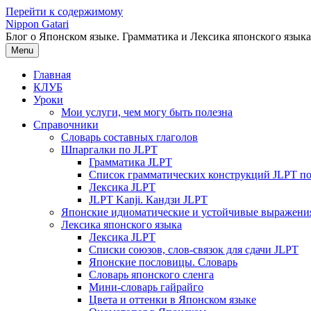
Перейти к содержимому
Nippon Gatari
Блог о Японском языке. Грамматика и Лексика японского языка
Menu
Главная
КЛУБ
Уроки
Мои услуги, чем могу быть полезна
Справочники
Словарь составных глаголов
Шпаргалки по JLPT
Грамматика JLPT
Список грамматических конструкций JLPT п
Лексика JLPT
JLPT Kanji. Кандзи JLPT
Японские идиоматические и устойчивые выражени
Лексика японского языка
Лексика JLPT
Списки союзов, слов-связок для сдачи JLPT
Японские пословицы. Словарь
Словарь японского сленга
Мини-словарь гайрайго
Цвета и оттенки в Японском языке