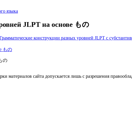
го языка
уровней JLPT на основе もの
Грамматические конструкции разных уровней JLPT с субстант
е もの
ки материалов сайта допускается лишь с разрешения правооблад