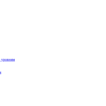
о уровням
я