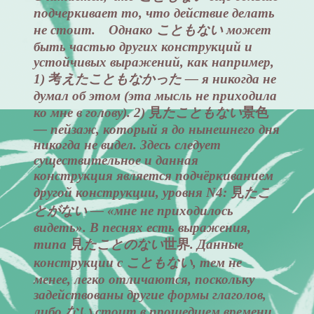
подчеркивает то, что действие делать
не стоит. Однако こともない может
быть частью других конструкций и
устойчивых выражений, как например,
1)
考
えたこともなかった — я никогда не
думал об этом (эта мысль не приходила
ко мне в голову). 2)
見
たこともない
景色
— пейзаж, который я до нынешнего дня
никогда не видел. Здесь следует
существительное и данная
конструкция является подчёркиванием
другой конструкции, уровня N4:
見
たこ
とがない — «мне не приходилось
видеть». В песнях есть выражения,
типа
見
たことのない
世界
. Данные
конструкции с こともない, тем не
менее, легко отличаются, поскольку
задействованы другие формы глаголов,
либо ない стоит в прошедшем времени.