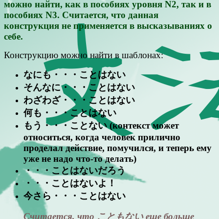
можно найти, как в пособиях уровня N2, так и в
пособиях N3. Считается, что данная
конструкция не применяется в высказываниях о
себе.
Конструкцию можно найти в шаблонах:
なにも・・・ことはない
そんなに・・・ことはない
わざわざ・・・ことはない
何も・・・ことはない
もう・・・ことない (контекст может
относиться, когда человек прилично
проделал действие, помучился, и теперь ему
уже не надо что-то делать)
・・・ことはないだろう
・・・ことはないよ！
今さら・・・ことはない
Считается, что こともない еще больше