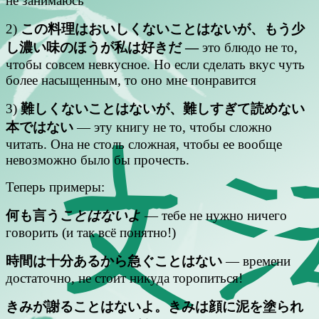
не занимаюсь
2)
この料理はおいしくないことはないが、もう少
し濃い味のほうが私は好きだ —
это блюдо не то,
чтобы совсем невкусное. Но если сделать вкус чуть
более насыщенным, то оно мне понравится
3)
難しくないことはないが、難しすぎて読めない
本ではない
— эту книгу не то, чтобы сложно
читать. Она не столь сложная, чтобы ее вообще
невозможно было бы прочесть.
Теперь примеры:
何も言う
ことはないよ
— тебе не нужно ничего
говорить (и так всё понятно!)
時間は十分あるから急ぐことはない
— времени
достаточно, не стоит никуда торопиться!
きみが謝ることはないよ。きみは顔に泥を塗られ