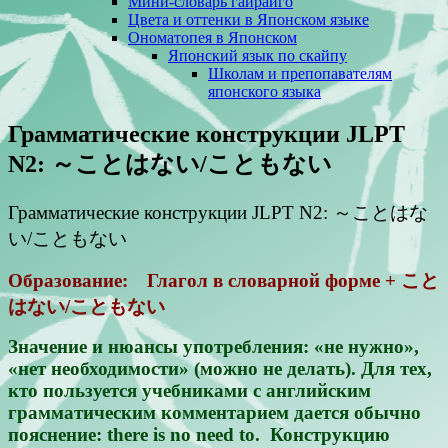
Мини-словарь гайрайго
Цвета и оттенки в Японском языке
Ономатопея в Японском
Японский язык по скайпу
Школам и препопавателям
японского языка
Грамматические конструкции JLPT
N2: ～ことはない/こともない
Грамматические конструкции JLPT N2: ～ことはな
い/こともない
Образование: Глагол в словарной форме + こと
はない/こともない
Значение и нюансы употребления: «не нужно»,
«нет необходимости» (можно не делать). Для тех,
кто пользуется учебниками с английским
грамматическим комментарием дается обычно
пояснение: there is no need to. Конструкцию