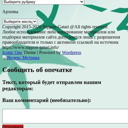
Рубрики
Архивы
Архивы
Copyright 2015-2026 Nippon-Gatari @All rights reserved
Любое использование либо копирование материалов или
подборки материалов сайта допускается лишь с разрешения
правообладателя и только с активной ссылкой на источник
https://www.nippon-gatari.info/
Iconic One
Theme | Powered by
Wordpress
Сообщить об опечатке
Текст, который будет отправлен нашим
редакторам:
Ваш комментарий (необязательно):
Отправить