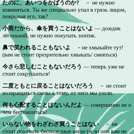
たのに、あいつをかばうのか?
－ не нужно
извиняться. Ты же специально упал в грязь лицом,
покрывая его, так?
小雨だから、傘を買うことはないよ
— дождик
лёгонький, не нужно покупать зонтик.
鼻で笑われることもないよ
－не хмыкайте тут!
(вам не стоит презрительно хмыкать/ смеяться)
今さら悲しむこともないだろう
— теперь уже не
стоит сокрушаться!
二度ともとに戻ることはないだろう
－ не стоит
возвращаться снова к тому, от чего мы ушли.
何も心配することはないんだよ
— совершенно не о
чем беспокоиться!
いらない物をわざわざ買うことはない
－ не
стоит покупать бесполезные вещи (если они вам не