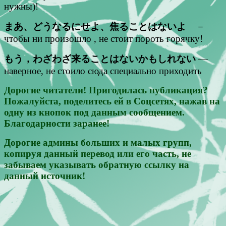
нужны)!
まあ、どうなるにせよ、焦ることはないよ
－
чтобы ни произошло , не стоит пороть горячку!
もう，わざわざ来ることはないかもしれない
—
наверное, не стоило сюда специально приходить
Дорогие читатели! Пригодилась публикация?
Пожалуйста, поделитесь ей в Соцсетях, нажав на
одну из кнопок под данным сообщением.
Благодарности заранее!
Дорогие админы больших и малых групп,
копируя данный перевод или его часть, не
забываем указывать обратную ссылку на
данный источник!