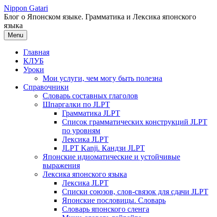
Перейти
Nippon Gatari
к
Блог о Японском языке. Грамматика и Лексика японского
содержимому
языка
Menu
Главная
КЛУБ
Уроки
Мои услуги, чем могу быть полезна
Справочники
Словарь составных глаголов
Шпаргалки по JLPT
Грамматика JLPT
Список грамматических конструкций JLPT
по уровням
Лексика JLPT
JLPT Kanji. Кандзи JLPT
Японские идиоматические и устойчивые
выражения
Лексика японского языка
Лексика JLPT
Списки союзов, слов-связок для сдачи JLPT
Японские пословицы. Словарь
Словарь японского сленга