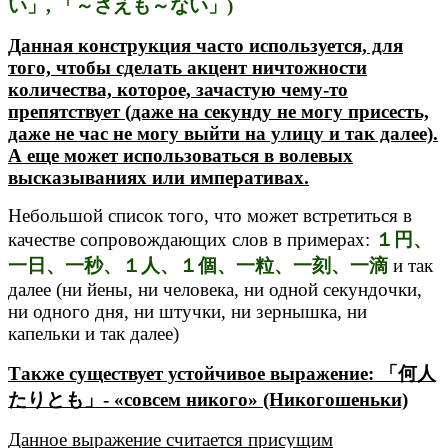
い」, 「～さえも～ない」)
Данная конструкция часто используется, для
того, чтобы сделать акцент ничтожности
количества, которое, зачастую чему-то
препятствует (даже на секунду не могу присесть,
даже не час не могу выйти на улицу и так далее).
А еще может использоваться в волевых
высказываниях или императивах.
Небольшой список того, что может встретиться в
качестве сопровождающих слов в примерах:
１円、
一日、一秒、１人、１個、一粒、一刻、一滴
и так
далее (ни йены, ни человека, ни одной секундочки,
ни одного дня, ни штучки, ни зернышка, ни
капельки и так далее)
Также существует устойчивое выражение: 「何人
たりとも」- «совсем никого» (Никогошеньки)
Данное выражение считается присущим