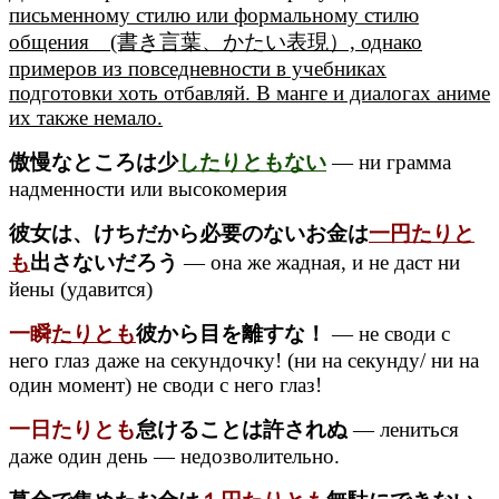
письменному стилю или формальному стилю
общения (書き言葉、かたい表現）, однако
примеров из повседневности в учебниках
подготовки хоть отбавляй. В манге и диалогах аниме
их также немало.
傲慢なところは少
したりともない
— ни грамма
надменности или высокомерия
彼女は、けちだから必要のないお金は
一円たりと
も
出さないだろう
— она же жадная, и не даст ни
йены (удавится)
一瞬
たりとも
彼から目を離すな！
— не своди с
него глаз даже на секундочку! (ни на секунду/ ни на
один момент) не своди с него глаз!
一日たりとも
怠けることは許されぬ
— лениться
даже один день — недозволительно.