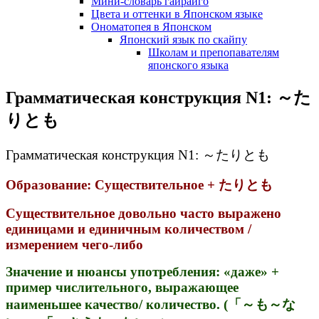
Мини-словарь гайрайго
Цвета и оттенки в Японском языке
Ономатопея в Японском
Японский язык по скайпу
Школам и препопавателям
японского языка
Грамматическая конструкция N1: ～た
りとも
Грамматическая конструкция N1: ～たりとも
Образование: Существительное + たりとも
Существительное довольно часто выражено
единицами и единичным количеством /
измерением чего-либо
Значение и нюансы употребления: «даже» +
пример числительного, выражающее
наименьшее качество/ количество. (「～も～な