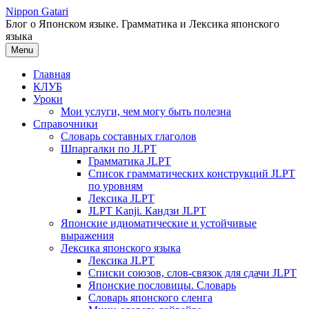
Перейти
Nippon Gatari
к
Блог о Японском языке. Грамматика и Лексика японского
содержимому
языка
Menu
Главная
КЛУБ
Уроки
Мои услуги, чем могу быть полезна
Справочники
Словарь составных глаголов
Шпаргалки по JLPT
Грамматика JLPT
Список грамматических конструкций JLPT
по уровням
Лексика JLPT
JLPT Kanji. Кандзи JLPT
Японские идиоматические и устойчивые
выражения
Лексика японского языка
Лексика JLPT
Списки союзов, слов-связок для сдачи JLPT
Японские пословицы. Словарь
Словарь японского сленга