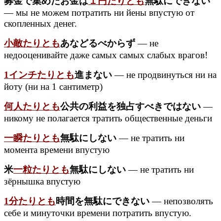
募金で集めたお金は
１円たりとも
無駄にできない
— мы не можем потратить ни йены впустую от
скопленных денег.
小敵たりとも
あなどるべからず
— не
недооценивайте даже самых самых слабых врагов!
1インチたりとも
進まない
— не продвинуться ни на
йоту (ни на 1 сантиметр)
何人たりとも
公共の利益を独占すべきではない
—
никому не полагается тратить общественные деньги
一瞬たりとも
無駄にしない
— не тратить ни
момента времени впустую
米
一粒たりとも
無駄にしない
— не тратить ни
зёрнышка впустую
1分たりとも
時間を無駄にできない
— непозволять
себе и минуточки времени потратить впустую.