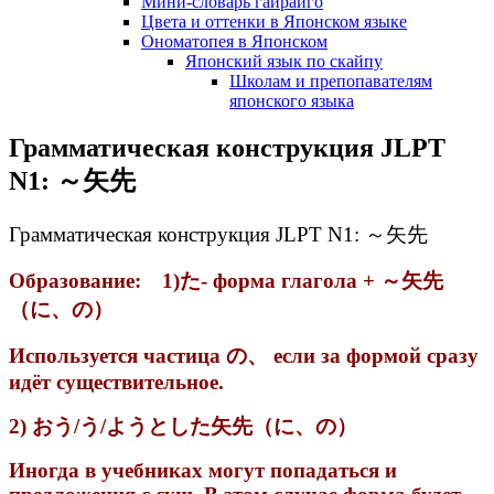
Мини-словарь гайрайго
Цвета и оттенки в Японском языке
Ономатопея в Японском
Японский язык по скайпу
Школам и препопавателям
японского языка
Грамматическая конструкция JLPT
N1: ～矢先
Грамматическая конструкция JLPT N1: ～矢先
Образование: 1)た- форма глагола + ～矢先
（に、の）
Используется частица の、 если за формой сразу
идёт существительное.
2) おう/う/ようとした矢先（に、の）
Иногда в учебниках могут попадаться и