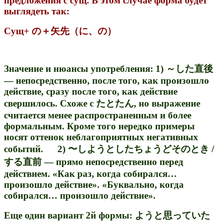
предложения с сущ. В этом случае форма будет
выглядеть так:
Сущ+ の＋矢先（に、の）
Значение и нюансы употребления: 1) ～した直後
— непосредственно, после того, как произошло
действие, сразу после того, как действие
свершилось. Схоже с たとたん, но выражение
считается менее распространенным и более
формальным. Кроме того нередко примеры
носят оттенок неблагоприятных негативных
событий. 2) 〜しようとしたちょうどそのとき /
する直前 — прямо непосредственно перед
действием. «Как раз, когда собирался…
произошло действие». «Буквально, когда
собирался… произошло действие».
Еще один вариант 2й формы: ようと思っていた