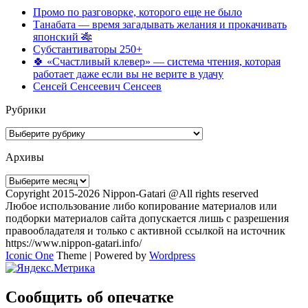
Промо по разговорке, которого еще не было
Танабата — время загадывать желания и прокачивать
японский 🎋
Субстантиваторы 250+
🍀 «Счастливый клевер» — система чтения, которая
работает даже если вы не верите в удачу
Сенсей Сенсеевич Сенсеев
Рубрики
Рубрики
Архивы
Архивы
Copyright 2015-2026 Nippon-Gatari @All rights reserved
Любое использование либо копирование материалов или
подборки материалов сайта допускается лишь с разрешения
правообладателя и только с активной ссылкой на источник
https://www.nippon-gatari.info/
Iconic One
Theme | Powered by
Wordpress
Сообщить об опечатке