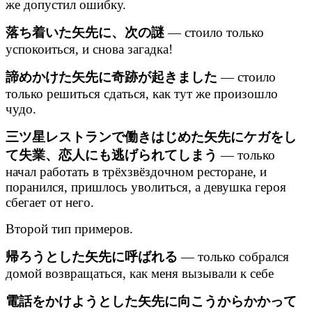
же допустил ошибку.
落ち着いた矢先に、次の謎
— стоило только
успокоиться, и снова загадка!
諦めかけた矢先に奇跡が起きました
— стоило
только решиться сдаться, как тут же произошло
чудо.
三ツ星レストランで働きはじめた矢先にケガをし
て失業、恋人にも逃げられてしまう
— только
начал работать в трёхзвёздочном ресторане, и
поранился, пришлось уволиться, а девушка героя
сбегает от него.
Второй тип примеров.
帰ろうとした矢先に呼ばれる
— только собрался
домой возвращаться, как меня вызывали к себе
電話をかけようとした矢先に向こうからかかって