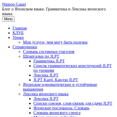
Перейти
Nippon Gatari
к
Блог о Японском языке. Грамматика и Лексика японского
содержимому
языка
Menu
Главная
КЛУБ
Уроки
Мои услуги, чем могу быть полезна
Справочники
Словарь составных глаголов
Шпаргалки по JLPT
Грамматика JLPT
Список грамматических конструкций JLPT
по уровням
Лексика JLPT
JLPT Kanji. Кандзи JLPT
Японские идиоматические и устойчивые
выражения
Лексика японского языка
Лексика JLPT
Списки союзов, слов-связок для сдачи JLPT
Японские пословицы. Словарь
Словарь японского сленга