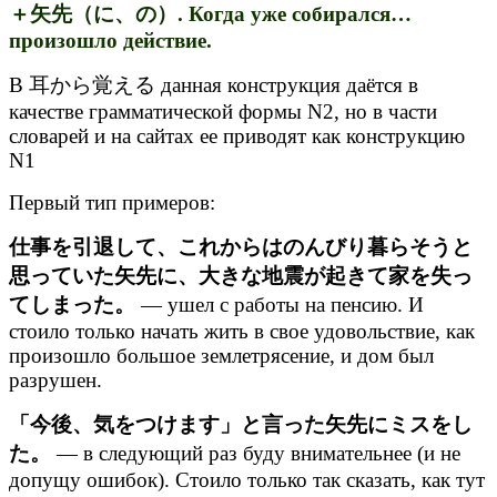
＋矢先（に、の）. Когда уже собирался…
произошло действие.
В 耳から覚える данная конструкция даётся в
качестве грамматической формы N2, но в части
словарей и на сайтах ее приводят как конструкцию
N1
Первый тип примеров:
仕事を引退して、これからはのんびり暮らそうと
思っていた矢先に、大きな地震が起きて家を失っ
てしまった。
— ушел с работы на пенсию. И
стоило только начать жить в свое удовольствие, как
произошло большое землетрясение, и дом был
разрушен.
「今後、気をつけます」と言った矢先にミスをし
た。
— в следующий раз буду внимательнее (и не
допущу ошибок). Стоило только так сказать, как тут