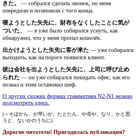
きた。
— собрался сделать звонок, но меня
опередили и позвонили с того конца.
寝ようとした矢先に、財布をなくしたことに気が
ついた
。 — я уже было собирался уснуть, как
обнаружил, что у меня пропал кошелёк.
出かけようとした矢先に客が来た
— уже собирался
выходить, как на пороге появился клиент.
彼は会社を出ようとした矢先に、上司に呼び止め
られた
— он уже собирался покидать офис, как его
позвал и этим остановил шеф.
О других схожих формах грамматики N2-N1 можно
подсмотреть здесь.
(～そばから、が早いか、たとたん、や否や、なり、かと思
うと、ないかのうちに)
Дорогие читатели! Пригодилась публикация?