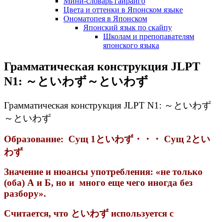
Мини-словарь гайрайго
Цвета и оттенки в Японском языке
Ономатопея в Японском
Японский язык по скайпу
Школам и препопавателям
японского языка
Грамматическая конструкция JLPT
N1: ～といわず～といわず
Грамматическая конструкция JLPT N1: ～といわず
～といわず
Образование: Сущ 1といわず・・・ Сущ 2とい
わず
Значение и нюансы употребления: «не только
(оба) А и Б, но и много еще чего иногда без
разбору».
Считается, что といわず используется с