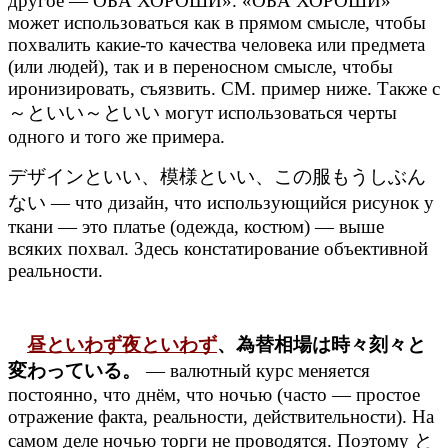
другое — ОБА ХОРОШИ». «ОБА ХОРОШИ»
может использоваться как в прямом смысле, чтобы
похвалить какие-то качества человека или предмета
(или людей), так и в переносном смысле, чтобы
иронизировать, съязвить. СМ. пример ниже. Также с
～といい～といい могут использоваться черты
одного и того же примера.
デザインといい、模様といい、この服もうしぶん
ない — что дизайн, что использующийся рисунок у
ткани — это платье (одежда, костюм) — выше
всяких похвал. Здесь констатирование объективной
реальности.
昼といわず
夜といわず
、為替相場は時々刻々と
変わっている。
— валютный курс меняется
постоянно, что днём, что ночью (часто — простое
отражение факта, реальности, действительности). На
самом деле ночью торги не проводятся. Поэтому と