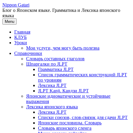
Перейти
Nippon Gatari
к
Блог о Японском языке. Грамматика и Лексика японского
содержимому
языка
Menu
Главная
КЛУБ
Уроки
Мои услуги, чем могу быть полезна
Справочники
Словарь составных глаголов
Шпаргалки по JLPT
Грамматика JLPT
Список грамматических конструкций JLPT
по уровням
Лексика JLPT
JLPT Kanji. Кандзи JLPT
Японские идиоматические и устойчивые
выражения
Лексика японского языка
Лексика JLPT
Списки союзов, слов-связок для сдачи JLPT
Японские пословицы. Словарь
Словарь японского сленга