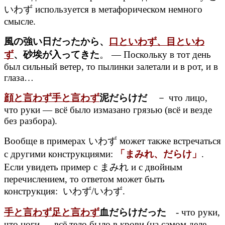
いわず используется в метафорическом немного
смысле.
風の強い日だったから、
口といわず、目といわ
ず
、砂埃が入ってきた
。 — Поскольку в тот день
был сильный ветер, то пылинки залетали и в рот, и в
глаза…
顔と言わず手と言わず
泥だらけだ
－ что лицо,
что руки — всё было измазано грязью (всё и везде
без разбора).
Вообще в примерах いわず может также встречаться
с другими конструкциями:
「まみれ、だらけ」
.
Если увидеть пример с まみれ и с двойным
перечислением, то ответом может быть
конструкция: いわず/いわず.
手と言わず足と言わず
血だらけだった
- что руки,
что ноги — всё тело было в крови (на самом деле