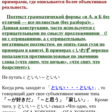
примерами, где описывается более объективная
реальность.
П
одтекст грамматической формы «и А, и Б без
отличий — все полностью (без разбора)» .
Данная конструкция, часто используется с
отрицательными по смыслу предложениями (!
не с отрицаниями, а с отрицательным,
негативным подтекстом, но опять-таки судя по
примерам в книге). В примерах с いわず нередко
попадаются противоположные по значению
слова («что днем, что ночью», «что спит, что
бодрствует»).
Не путать с といい～といい
Когда речь заходит о 「
といい・・・といい
」, то
говорящий дает свое субъективное мнение типа
「～が好きだ」「～と思う」「寂しい」.
Кроме
того, у といい～といい смысл «Что одно, что