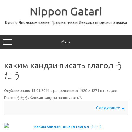
Перейти
к
Nippon Gatari
содержимому
Блог о Японском языке. Грамматика и Лексика японского языка
Menu
каким кандзи писать глагол う
たう
Опубликовано
15.09.2016
с разрешением
1920 × 1271
в галерее
Глагол うたう. Какими кандзи записывать?
.
Следующее →