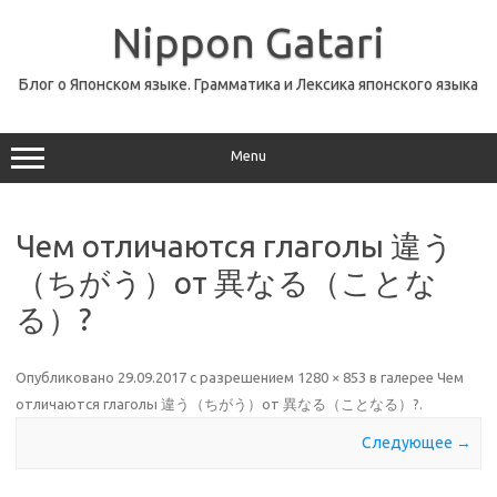
Перейти
к
Nippon Gatari
содержимому
Блог о Японском языке. Грамматика и Лексика японского языка
Menu
Чем отличаются глаголы 違う
（ちがう）от 異なる（ことな
る）?
Опубликовано
29.09.2017
с разрешением
1280 × 853
в галерее
Чем
отличаются глаголы 違う（ちがう）от 異なる（ことなる）?
.
Следующее →