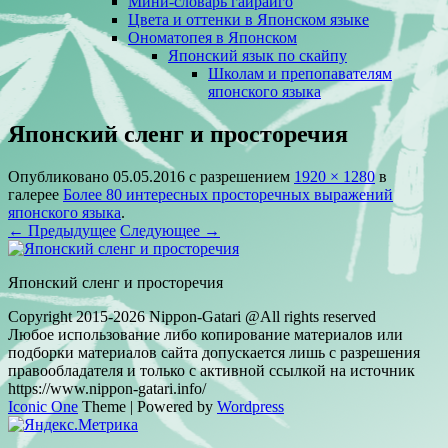
Мини-словарь гайрайго
Цвета и оттенки в Японском языке
Ономатопея в Японском
Японский язык по скайпу
Школам и препопавателям
японского языка
Японский сленг и просторечия
Опубликовано
05.05.2016
с разрешением
1920 × 1280
в
галерее
Более 80 интересных просторечных выражений
японского языка
.
← Предыдущее
Следующее →
Японский сленг и просторечия
Copyright 2015-2026 Nippon-Gatari @All rights reserved
Любое использование либо копирование материалов или
подборки материалов сайта допускается лишь с разрешения
правообладателя и только с активной ссылкой на источник
https://www.nippon-gatari.info/
Iconic One
Theme | Powered by
Wordpress