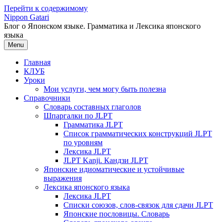
Перейти к содержимому
Nippon Gatari
Блог о Японском языке. Грамматика и Лексика японского
языка
Menu
Главная
КЛУБ
Уроки
Мои услуги, чем могу быть полезна
Справочники
Словарь составных глаголов
Шпаргалки по JLPT
Грамматика JLPT
Список грамматических конструкций JLPT
по уровням
Лексика JLPT
JLPT Kanji. Кандзи JLPT
Японские идиоматические и устойчивые
выражения
Лексика японского языка
Лексика JLPT
Списки союзов, слов-связок для сдачи JLPT
Японские пословицы. Словарь