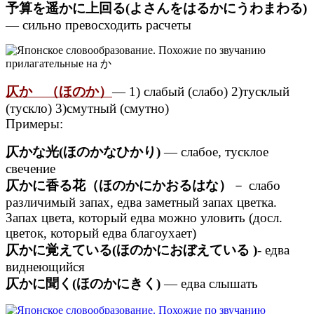
予算を遥かに上回る(よさんをはるかにうわまわる)
— сильно превосходить расчеты
仄か （ほのか）
— 1) слабый (слабо) 2)тусклый
(тускло) 3)смутный (смутно)
Примеры:
仄かな光(ほのかなひかり)
— слабое, тусклое
свечение
仄かに香る花（ほのかにかおるはな）
－ слабо
различимый запах, едва заметный запах цветка.
Запах цвета, который едва можно уловить (досл.
цветок, который едва благоухает)
仄かに覚えている(ほのかにおぼえている )-
едва
виднеющийся
仄かに聞く(ほのかにきく)
— едва слышать