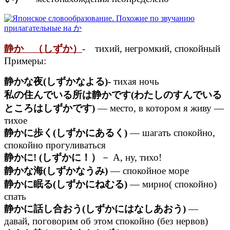
静か （しずか）
- тихий, негромкий, спокойный
Примеры:
静かな夜(しずかなよる)-
тихая ночь
私の住んでいる所は静かです(わたしのすんでいる
ところはしずかです)
— место, в котором я живу —
тихое
静かに歩く(しずかにあるく)
— шагать спокойно,
спокойно прогуливаться
静かに! (しずかに！）
－ А, ну, тихо!
静かな海(しずかなうみ)
— спокойное море
静かに眠る(しずかにねむる)
— мирно( спокойно)
спать
静かに話し合おう(しずかにはなしあおう)
—
давай, поговорим об этом спокойно (без нервов)