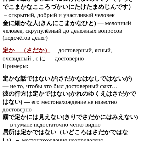
でこまかなこころづかいにたけたまめじんです）
－открытый, добрый и участливый человек
金に細かな人(きんにこまかなひと) —
мелочный
человек, скрупулёзный до денежных вопросов
(подсчётов денег)
定か （さだか）
- достоверный, ясный,
очевидный , с に — достоверно
Примеры:
定かな話ではないが(さだかなはなしではないが)
— не то, чтобы это был достоверный факт…
彼の行方は定かではない(かれのゆくえはさだかで
はない)
— его местонахождение не известно
достоверно
霧で定かには見えない(きりでさだかにはみえない)
— в тумане недостаточно четко видно
居所は定かではない（いどころはさだかではな
い）
－ местонахождения неопределено