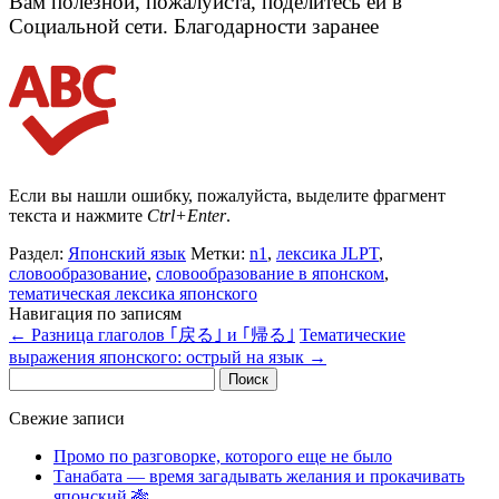
Вам полезной, пожалуйста, поделитесь ей в
Социальной сети. Благодарности заранее
Если вы нашли ошибку, пожалуйста, выделите фрагмент
текста и нажмите
Ctrl+Enter
.
Раздел:
Японский язык
Метки:
n1
,
лексика JLPT
,
словообразование
,
словообразование в японском
,
тематическая лексика японского
Навигация по записям
←
Разница глаголов ｢戻る｣ и ｢帰る｣
Тематические
выражения японского: острый на язык
→
Найти:
Свежие записи
Промо по разговорке, которого еще не было
Танабата — время загадывать желания и прокачивать
японский 🎋