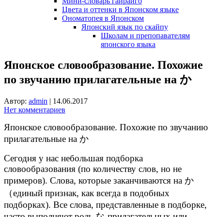
Мини-словарь гайрайго
Цвета и оттенки в Японском языке
Ономатопея в Японском
Японский язык по скайпу
Школам и препопавателям
японского языка
Японское словообразование. Похожие
по звучанию прилагательные на か
Автор:
admin
|
14.06.2017
Нет комментариев
Японское словообразование. Похожие по звучанию
прилагательные на か
Сегодня у нас небольшая подборка
словообразования (по количеству слов, но не
примеров). Слова, которые заканчиваются на か
（единый признак, как всегда в подобных
подборках). Все слова, представленные в подборке,
часто выполняют роль な-прилагательных или