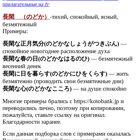
長閑 （のどか）
-тихий, спокойный, ясный,
безмятежный
Примеры:
長閑な正月気分(のどかなしょうがつきぶん)
—
спокойное новогоднее расположение духа
長閑な春の日(のどかなはるのひ)
— безмятежный
весенний денек
長閑に日を暮らす(のどかにひをくらす)
— жить
безмятежно (проводить свои безмятежные дни)
長閑な心(のどかなこころ)
— на душе спокойно
Многие примеры брались с https://kotobank.jp и
переводились лично, поэтому при копировании,
пожалуйста, ставьте ссылку на оригинал.
Благодарности заранее.
Если данная подборка слов с примерами оказалась