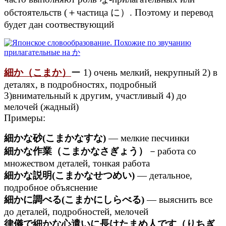
обстоятельств (＋частица に）. Поэтому и перевод
будет дан соотвествующий
細か（こまか）
ー 1) очень мелкий, некрупный 2) в
деталях, в подробностях, подробный
3)внимательный к другим, участливый 4) до
мелочей (жадный)
Примеры:
細かな砂(こまかなすな)
— мелкие песчинки
細かな作業（こまかなさぎょう）
－работа со
множеством деталей, тонкая работа
細かな説明(こまかなせつめい)
— детальное,
подробное объяснение
細かに調べる(こまかにしらべる)
— выяснить все
до деталей, подробностей, мелочей
律儀で細かな心遣いに長けたまめ人です（りちぎ