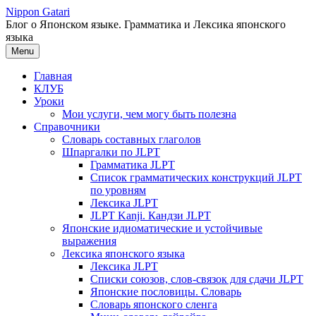
Перейти
Nippon Gatari
к
Блог о Японском языке. Грамматика и Лексика японского
содержимому
языка
Menu
Главная
КЛУБ
Уроки
Мои услуги, чем могу быть полезна
Справочники
Словарь составных глаголов
Шпаргалки по JLPT
Грамматика JLPT
Список грамматических конструкций JLPT
по уровням
Лексика JLPT
JLPT Kanji. Кандзи JLPT
Японские идиоматические и устойчивые
выражения
Лексика японского языка
Лексика JLPT
Списки союзов, слов-связок для сдачи JLPT
Японские пословицы. Словарь
Словарь японского сленга