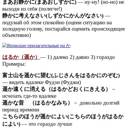
まあお静かに(まあおしずかに)
— ну-ну! (но-но) не
выходи из себя (полегче!)
静かに考えなさい(しずかにかんがなさい)
—
подумай об этом спокойно (оцени ситуацию на
холодную голову, постарайся оценить происходящее
объективно)
はるか（遥か）
— 1) далеко 2) давно 3) гораздо
Примеры:
富士山を遥かに望む(ふじさんをはるかにのぞむ)
— видеть вдалеке Фудзи (Фуджи)
遥か遠くに消える（はるかどおくにきえる）
－
исчезать где-то вдалеке
遥かな昔 （はるかなみち）
－ довольно долгий
период времени
こちらのほうが遥かによい(こちらのほうがはるか
によい)
— это гораздо лучше