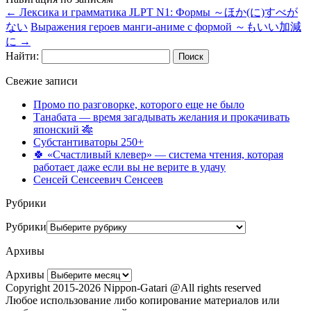
←
Лексика и грамматика JLPT N1: Формы ～ほか(に)すべが
ない
Выражения героев манги-аниме с формой ～もいい加減
に
→
Найти:
Свежие записи
Промо по разговорке, которого еще не было
Танабата — время загадывать желания и прокачивать
японский 🎋
Субстантиваторы 250+
🍀 «Счастливый клевер» — система чтения, которая
работает даже если вы не верите в удачу
Сенсей Сенсеевич Сенсеев
Рубрики
Рубрики
Архивы
Архивы
Copyright 2015-2026 Nippon-Gatari @All rights reserved
Любое использование либо копирование материалов или