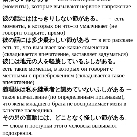
(моменты), которые вызывают нервное напряжение
彼の話にははっきりしない節がある。
－ есть
моменты, в которых он что-то умалчивает (не
говорит открыто, прямо)
彼の話には多少疑わしい節がある
ー в его рассказе
есть то, что вызывает кое-какие соменения
(складывается впечатление, заставляет задуматься)
彼には地元の人を軽蔑しているふしがある。
—
есть такие моменты, в которых он говорит с
местными с пренебрежением (складывается такое
впечатление)
義理妹は私を継承者と認めていないふしがある
ー
такое впечатление (по определенным признакам),
что жена младшего брата не воспринимает меня в
качестве наследника.
その男の言動には、どことなく怪しい節がある
。
ー слова и поступки этого человека вызывают
подозрения.