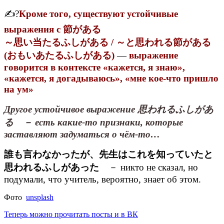
✍?
Кроме того, существуют устойчивые
выражения с 節がある
～思い当たるふしがある / ～と思われる節がある
(おもいあたるふしがある)
—
выражение
говорится в контексте «кажется, я знаю»,
«кажется, я догадываюсь», «мне кое-что пришло
на ум»
Другое устойчивое выражение 思われるふしがあ
る － есть какие-то признаки, которые
заставляют задуматься о чём-то…
誰も言わなかったが、先生はこれを知っていたと
思われるふしがあった
－ никто не сказал, но
подумали, что учитель, вероятно, знает об этом.
Фото
unsplash
Теперь можно прочитать посты и в ВК