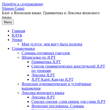
Перейти к содержимому
Nippon Gatari
Блог о Японском языке. Грамматика и Лексика японского
языка
Menu
Главная
КЛУБ
Уроки
Мои услуги, чем могу быть полезна
Справочники
Словарь составных глаголов
Шпаргалки по JLPT
Грамматика JLPT
Список грамматических конструкций JLPT
по уровням
Лексика JLPT
JLPT Kanji. Кандзи JLPT
Японские идиоматические и устойчивые
выражения
Лексика японского языка
Лексика JLPT
Списки союзов, слов-связок для сдачи JLPT
Японские пословицы. Словарь