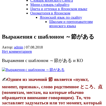
Словарь японского сленга
Мини-словарь гайрайго
Цвета и оттенки в Японском языке
Ономатопея в Японском
Японский язык по скайпу
Школам и препопавателям
японского языка
Выражения с шаблоном ～節がある
Автор:
admin
|
07.08.2018
Нет комментариев
Выражения с шаблоном ～節がある и КО
✍
Одним из значений 節 является «пункт,
момент, признак», слово родственное ところ、点
(моментам, местам, на которые обычно
обращается внимание говорящим)
.
То, что
заставляет задуматься или тот момент, который