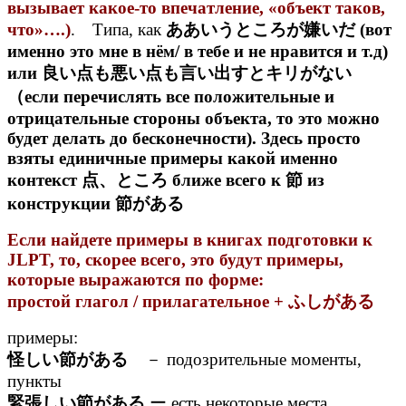
вызывает какое-то впечатление, «объект таков,
что»….)
. Типа, как
ああいうところが嫌いだ (вот
именно это мне в нём/ в тебе и не нравится и т.д)
или 良い点も悪い点も言い出すとキリがない
（если перечислять все положительные и
отрицательные стороны объекта, то это можно
будет делать до бесконечности). Здесь просто
взяты единичные примеры какой именно
контекст 点、ところ ближе всего к 節 из
конструкции 節がある
Если найдете примеры в книгах подготовки к
JLPT, то, скорее всего, это будут примеры,
которые выражаются по форме:
простой глагол / прилагательное + ふしがある
примеры:
怪しい節がある
－ подозрительные моменты,
пункты
緊張しい節がある
ー есть некоторые места