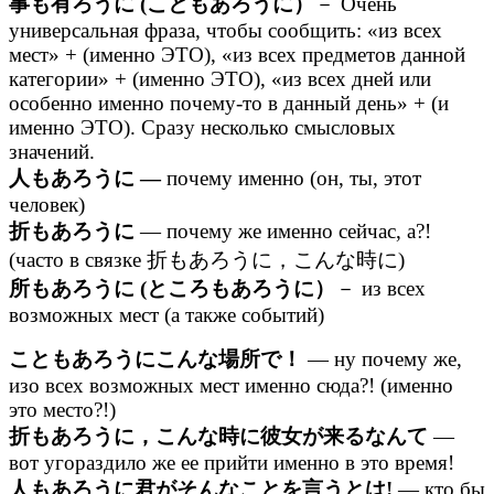
事も有ろうに (こともあろうに）
－ Очень
универсальная фраза, чтобы сообщить: «из всех
мест» + (именно ЭТО), «из всех предметов данной
категории» + (именно ЭТО), «из всех дней или
особенно именно почему-то в данный день» + (и
именно ЭТО). Сразу несколько смысловых
значений.
人もあろうに —
почему именно (он, ты, этот
человек)
折もあろうに
— почему же именно сейчас, а?!
(часто в связке 折もあろうに，こんな時に)
所もあろうに (ところもあろうに）
－ из всех
возможных мест (а также событий)
こともあろうにこんな場所で！
— ну почему же,
изо всех возможных мест именно сюда?! (именно
это место?!)
折もあろうに，こんな時に彼女が来るなんて
—
вот угораздило же ее прийти именно в это время!
人もあろうに君がそんなことを言うとは!
— кто бы