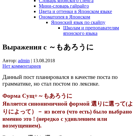
Словарь японского сленга
Мини-словарь гайрайго
Цвета и оттенки в Японском языке
Ономатопея в Японском
Японский язык по скайпу
Школам и препопавателям
японского языка
Выражения с ～もあろうに
Автор:
admin
|
13.08.2018
Нет комментариев
Данный пост планировался в качестве поста по
грамматике, но стал постом по лексике.
Форма Сущ+～もあろうに
Является синонимичной формой 選りに選って(よ
りによって）－ из всего (что есть) было выбрано
именно это ! (нередко с удивлением или
возмущением).