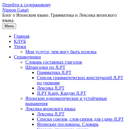
Перейти к содержимому
Nippon Gatari
Блог о Японском языке. Грамматика и Лексика японского
языка
Menu
Главная
КЛУБ
Уроки
Мои услуги, чем могу быть полезна
Справочники
Словарь составных глаголов
Шпаргалки по JLPT
Грамматика JLPT
Список грамматических конструкций JLPT
по уровням
Лексика JLPT
JLPT Kanji. Кандзи JLPT
Японские идиоматические и устойчивые
выражения
Лексика японского языка
Лексика JLPT
Списки союзов, слов-связок для сдачи JLPT
Японские пословицы. Словарь