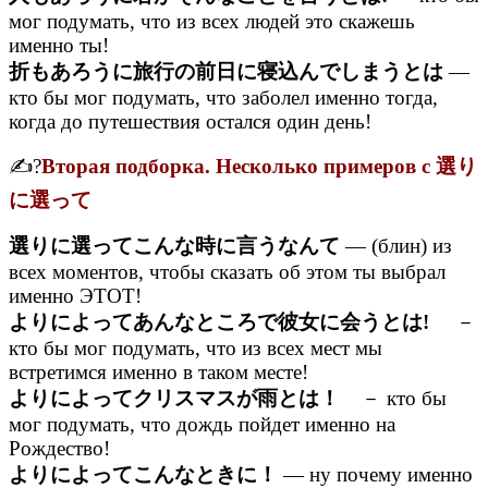
мог подумать, что из всех людей это скажешь
именно ты!
折もあろうに旅行の前日に寝込んでしまうとは
—
кто бы мог подумать, что заболел именно тогда,
когда до путешествия остался один день!
✍?
Вторая подборка. Несколько примеров с 選り
に選って
選りに選ってこんな時に言うなんて
— (блин) из
всех моментов, чтобы сказать об этом ты выбрал
именно ЭТОТ!
よりによってあんなところで彼女に会うとは!
－
кто бы мог подумать, что из всех мест мы
встретимся именно в таком месте!
よりによってクリスマスが雨とは！
－ кто бы
мог подумать, что дождь пойдет именно на
Рождество!
よりによってこんなときに！
— ну почему именно