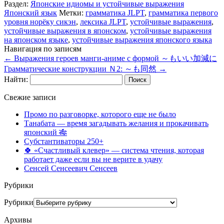
Раздел:
Японские идиомы и устойчивые выражения
Японский язык
Метки:
грамматика JLPT
,
грамматика первого
уровня норёку сикэн
,
лексика JLPT
,
устойчивые выражения
,
устойчивые выражения в японском
,
устойчивые выражения
на японском языке
,
устойчивые выражения японского языка
Навигация по записям
←
Выражения героев манги-аниме с формой ～もいい加減に
Грамматические конструкции Ｎ2: ～も同然
→
Найти:
Свежие записи
Промо по разговорке, которого еще не было
Танабата — время загадывать желания и прокачивать
японский 🎋
Субстантиваторы 250+
🍀 «Счастливый клевер» — система чтения, которая
работает даже если вы не верите в удачу
Сенсей Сенсеевич Сенсеев
Рубрики
Рубрики
Архивы