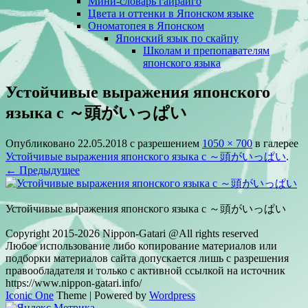
Мини-словарь гайрайго
Цвета и оттенки в Японском языке
Ономатопея в Японском
Японский язык по скайпу
Школам и препопавателям
японского языка
Устойчивые выражения японского
языка с ～頭がいっぱい
Опубликовано
22.05.2018
с разрешением
1050 × 700
в галерее
Устойчивые выражения японского языка с ～頭がいっぱい
.
← Предыдущее
Устойчивые выражения японского языка с ～頭がいっぱい
Copyright 2015-2026 Nippon-Gatari @All rights reserved
Любое использование либо копирование материалов или
подборки материалов сайта допускается лишь с разрешения
правообладателя и только с активной ссылкой на источник
https://www.nippon-gatari.info/
Iconic One
Theme | Powered by
Wordpress