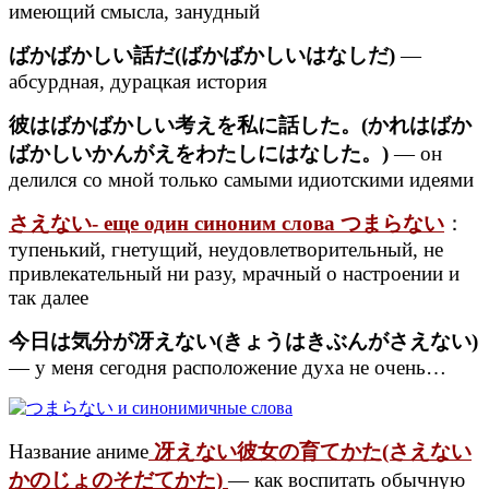
имеющий смысла, занудный
ばかばかしい話だ(ばかばかしいはなしだ)
—
абсурдная, дурацкая история
彼はばかばかしい考えを私に話した。(かれはばか
ばかしいかんがえをわたしにはなした。)
— он
делился со мной только самыми идиотскими идеями
さえない- еще один синоним слова つまらない
：
тупенький, гнетущий, неудовлетворительный, не
привлекательный ни разу, мрачный о настроении и
так далее
今日は気分が冴えない(きょうはきぶんがさえない)
— у меня сегодня расположение духа не очень…
Название аниме
冴えない彼女の育てかた(さえない
かのじょのそだてかた)
— как воспитать обычную