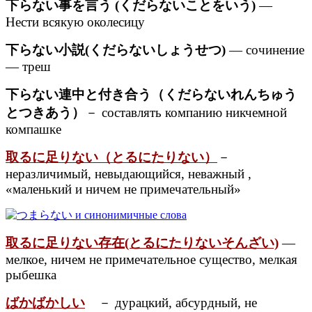
下らない事を言う (くだらないことをいう)
—
Нести всякую околесицу
下らない小説(くだらないしょうせつ)
— сочинение
— треш
下らない連中と付き合う（くだらないれんちゅう
とつきあう）
－ составлять компанию никчемной
компашке
取るに足りない（とるにたりない）
－
неразличимый, невыдающийся, неважный ,
«маленький и ничем не примечательный»
取るに足りない存在(とるにたりないそんざい)
—
мелкое, ничем не примечательное существо, мелкая
рыбешка
ばかばかしい
－ дурацкий, абсурдный, не