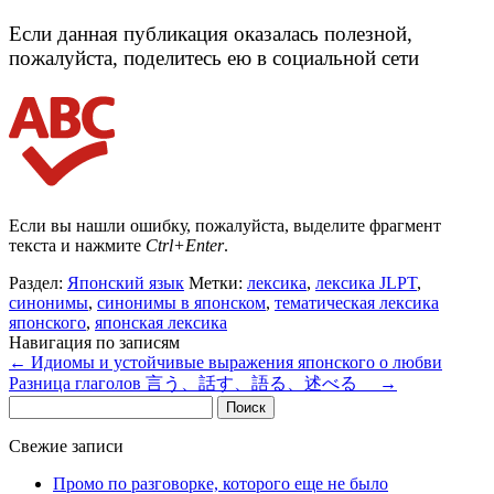
Если данная публикация оказалась полезной,
пожалуйста, поделитесь ею в социальной сети
Если вы нашли ошибку, пожалуйста, выделите фрагмент
текста и нажмите
Ctrl+Enter
.
Раздел:
Японский язык
Метки:
лексика
,
лексика JLPT
,
синонимы
,
синонимы в японском
,
тематическая лексика
японского
,
японская лексика
Навигация по записям
←
Идиомы и устойчивые выражения японского о любви
Разница глаголов 言う、話す、語る、述べる
→
Найти:
Свежие записи
Промо по разговорке, которого еще не было