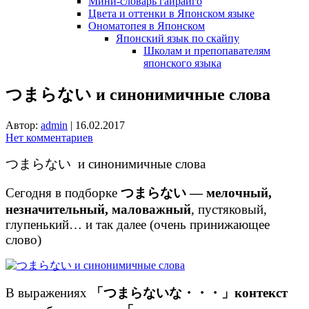
Мини-словарь гайрайго
Цвета и оттенки в Японском языке
Ономатопея в Японском
Японский язык по скайпу
Школам и препопавателям
японского языка
つまらない и синонимичные слова
Автор:
admin
|
16.02.2017
Нет комментариев
つまらない и синонимичные слова
Сегодня в подборке
つまらない — мелочный,
незначительный, маловажный
, пустяковый,
глупенький… и так далее (очень принижающее
слово)
В выражениях
「つまらないな・・・」контекст