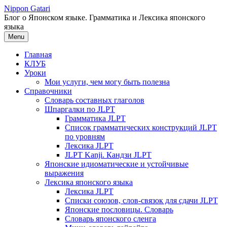
Перейти
Nippon Gatari
к
Блог о Японском языке. Грамматика и Лексика японского
содержимому
языка
Menu
Главная
КЛУБ
Уроки
Мои услуги, чем могу быть полезна
Справочники
Словарь составных глаголов
Шпаргалки по JLPT
Грамматика JLPT
Список грамматических конструкций JLPT
по уровням
Лексика JLPT
JLPT Kanji. Кандзи JLPT
Японские идиоматические и устойчивые
выражения
Лексика японского языка
Лексика JLPT
Списки союзов, слов-связок для сдачи JLPT
Японские пословицы. Словарь
Словарь японского сленга