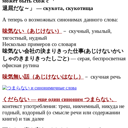
может быть схож с 「
退屈だな～」 — скукота, скукотища
А теперь о возможных синонимах данного слова:
味気ない（あじけない）
－ скучный, унылый,
тягостный, нудный
Несколько примеров со словаря
味気ない会社の決まりきった仕事(あじけないかい
しゃのきまりきったしごと)
— серая, беспросветная
офисная рутина
味気無い話（あじけないはなし）
－ скучная речь
くだらない — еще один синоним つまらない、
контекст употребления: треш, никчемный, никуда не
годный, вздорный (о смысле речи или содержании
книги) и так далее