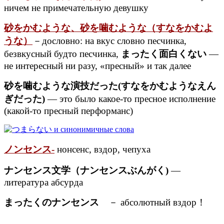
ничем не примечательную девушку
砂をかむような、砂を噛むような（すなをかむよ
うな）
－дословно: на вкус словно песчинка,
безвкусный будто песчинка,
まったく面白くない
—
не интересный ни разу, «пресный» и так далее
砂を噛むような演技だった(すなをかむようなえん
ぎだった)
— это было какое-то пресное исполнение
(какой-то пресный перформанс)
ノンセンス-
нонсенс, вздор, чепуха
ナンセンス文学（ナンセンスぶんがく)
—
литература абсурда
まったくのナンセンス
－ абсолютный вздор！