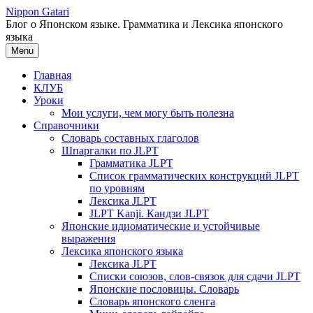
Перейти
Nippon Gatari
к
Блог о Японском языке. Грамматика и Лексика японского
содержимому
языка
Menu
Главная
КЛУБ
Уроки
Мои услуги, чем могу быть полезна
Справочники
Словарь составных глаголов
Шпаргалки по JLPT
Грамматика JLPT
Список грамматических конструкций JLPT
по уровням
Лексика JLPT
JLPT Kanji. Кандзи JLPT
Японские идиоматические и устойчивые
выражения
Лексика японского языка
Лексика JLPT
Списки союзов, слов-связок для сдачи JLPT
Японские пословицы. Словарь
Словарь японского сленга