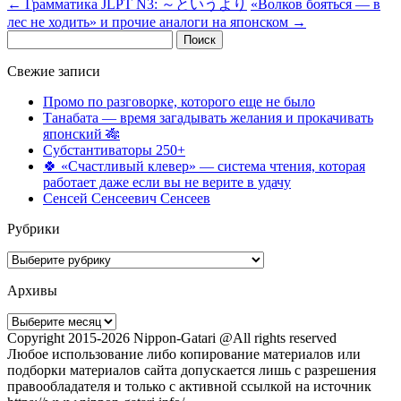
←
Грамматика JLPT N3: ～というより
«Волков бояться — в
лес не ходить» и прочие аналоги на японском
→
Найти:
Свежие записи
Промо по разговорке, которого еще не было
Танабата — время загадывать желания и прокачивать
японский 🎋
Субстантиваторы 250+
🍀 «Счастливый клевер» — система чтения, которая
работает даже если вы не верите в удачу
Сенсей Сенсеевич Сенсеев
Рубрики
Рубрики
Архивы
Архивы
Copyright 2015-2026 Nippon-Gatari @All rights reserved
Любое использование либо копирование материалов или
подборки материалов сайта допускается лишь с разрешения
правообладателя и только с активной ссылкой на источник