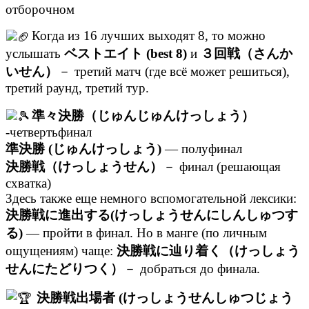
отборочном
Когда из 16 лучших выходят 8, то можно
услышать
ベストエイト (best 8)
и
３回戦（さんか
いせん）
－ третий матч (где всё может решиться),
третий раунд, третий тур.
準々決勝（じゅんじゅんけっしょう）
-четвертьфинал
準決勝 (じゅんけっしょう)
— полуфинал
決勝戦（けっしょうせん）
－ финал (решающая
схватка)
Здесь также еще немного вспомогательной лексики:
決勝戦に進出する(けっしょうせんにしんしゅつす
る)
— пройти в финал. Но в манге (по личным
ощущениям) чаще:
決勝戦に辿り着く（けっしょう
せんにたどりつく）
－ добраться до финала.
決勝戦出場者 (けっしょうせんしゅつじょう