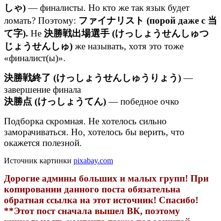
しゃ)
— финалисты. Но кто же так язык будет
ломать? Поэтому:
ファイナリスト (порой даже с 当
て字).
Не
決勝戦出場選手 (けっしょうせんしゅつ
じょうせんしゅ)
же называть, хотя это тоже
«финалист(ы)».
決勝戦終了 (けっしょうせんしゅうりょう)
—
завершение финала
決勝点 (けっしょうてん)
— победное очко
Подборка скромная. Не хотелось сильно
заморачиваться. Но, хотелось бы верить, что
окажется полезной.
Источник картинки
pixabay.com
Дорогие админы больших и малых групп! При
копировании данного поста обязательна
обратная ссылка на этот источник! Спасибо!
**Этот пост сначала вышел ВК, поэтому