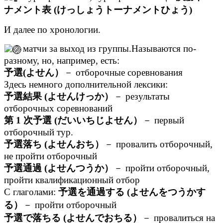
ナメント表 (けっしょうトーナメントひょう)
И далее по хронологии.
матчи за выход из группы.Называются по-
разному, но, например, есть:
予選(よせん）
－ отборочные соревнования
Здесь немного дополнительной лексики:
予選結果 (よせんけっか）
－ результаты
отборочных соревнований
第 1 次予選 (だいいちじよせん）
－ первый
отборочный тур.
予選落ち (よせんおち）
－ провалить отборочный,
не пройти отборочный
予選通過 (よせんつうか）
－ пройти отборочный,
пройти квалификационный отбор
С глаголами:
予選を通過する (よせんをつうかす
る）
－ пройти отборочный
予選で落ちる (よせんでおちる）
－ провалиться на