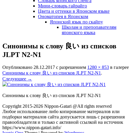
Словарь японского сленга
Мини-словарь гайрайго
Цвета и оттенки в Японском языке
Ономатопея в Японском
Японский язык по скайпу
Школам и препопавателям
японского языка
Синонимы к слову 良い из списков
JLPT N2-N1
Опубликовано
28.12.2017
с разрешением
1280 × 853
в галерее
Синонимы к слову 良い из списков JLPT N2-N1
.
Следующее →
Синонимы к слову 良い из списков JLPT N2-N1
Copyright 2015-2026 Nippon-Gatari @All rights reserved
Любое использование либо копирование материалов или
подборки материалов сайта допускается лишь с разрешения
правообладателя и только с активной ссылкой на источник
https://www.nippon-gatari.info/
Iconic One
Theme | Powered by
Wordpress