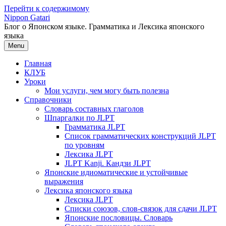
Перейти к содержимому
Nippon Gatari
Блог о Японском языке. Грамматика и Лексика японского
языка
Menu
Главная
КЛУБ
Уроки
Мои услуги, чем могу быть полезна
Справочники
Словарь составных глаголов
Шпаргалки по JLPT
Грамматика JLPT
Список грамматических конструкций JLPT
по уровням
Лексика JLPT
JLPT Kanji. Кандзи JLPT
Японские идиоматические и устойчивые
выражения
Лексика японского языка
Лексика JLPT
Списки союзов, слов-связок для сдачи JLPT
Японские пословицы. Словарь