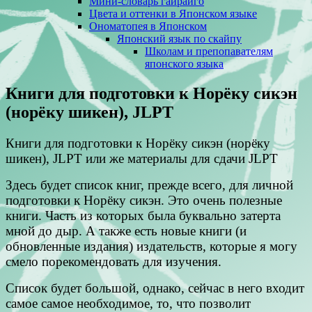
Мини-словарь гайрайго
Цвета и оттенки в Японском языке
Ономатопея в Японском
Японский язык по скайпу
Школам и препопавателям
японского языка
Книги для подготовки к Норёку сикэн
(норёку шикен), JLPT
Книги для подготовки к Норёку сикэн (норёку
шикен), JLPT или же материалы для сдачи JLPT
Здесь будет список книг, прежде всего, для личной
подготовки к Норёку сикэн. Это очень полезные
книги. Часть из которых была буквально затерта
мной до дыр. А также есть новые книги (и
обновленные издания) издательств, которые я могу
смело порекомендовать для изучения.
Список будет большой, однако, сейчас в него входит
самое самое необходимое, то, что позволит