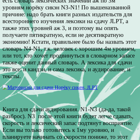
есть словарь лексических значений аж по 3м
уровням норёку сикэн N3-N1! По вышеназванной
причине: надо брать книги разных издательств для
всестороннего изучения лексики на сдачу JLPT, а
также этих уровней аж 3, и поэтому вы опять
получаете пятикратную, если не десятикратную
экономию! Кстати, правильнее было бы назвать этот
словарь N4-N1, т.к. человек с хорошим 4м уровнем,
или тот, кто хочет продвинуться в словарном запасе
также оценит данный словарь. А лексика для сдачи
это все: и кандзи, и сама лексика, и аудирование, и
тексты.
Книга для сдачи аудирования. N1-N3 (да-да, такой
разброс). N3 после этой книги будет легче сдавать,
скорость и лексический запас подтянут восприятие.
Если вы только готовитесь к 1му уровню, и
планируете начинать со скорости пониже, то этот