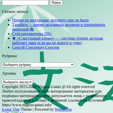
Найти:
Свежие записи
Промо по разговорке, которого еще не было
Танабата — время загадывать желания и прокачивать
японский 🎋
Субстантиваторы 250+
🍀 «Счастливый клевер» — система чтения, которая
работает даже если вы не верите в удачу
Сенсей Сенсеевич Сенсеев
Рубрики
Рубрики
Архивы
Архивы
Copyright 2015-2026 Nippon-Gatari @All rights reserved
Любое использование либо копирование материалов или
подборки материалов сайта допускается лишь с разрешения
правообладателя и только с активной ссылкой на источник
https://www.nippon-gatari.info/
Iconic One
Theme | Powered by
Wordpress