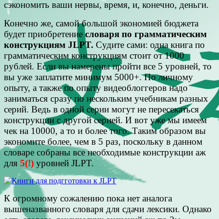
сэкономить ваши нервы, время, и, конечно, деньги.
Конечно же, самой большой экономией бюджета
будет приобретение
словаря по грамматическим
конструкциям JLPT.
Судите сами: одна книга по
грамматическим конструкциям стоит от 1000
рублей. Если вы намерены пройти все 5 уровней, то
вы уже заплатите минимум 5000+. По личному
опыту, а также по опыту видеоблоггеров надо
заниматься сразу по нескольким учебникам разных
серий. Ведь в одной серии могут не пересекаться
конструкции с другой серией. И вот уже мы имеем
чек на 10000, а то и более того. Таким образом вы
экономите более, чем в 5 раз, поскольку в данном
словаре собраны все необходимые конструкции аж
для
5(!)
уровней JLPT.
К огромному сожалению пока нет аналога
вышеназванного словаря для сдачи лексики. Однако