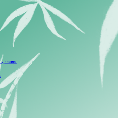
о уровням
я