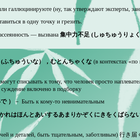
е или галлюцинируюте (ну, так утверждают эксперты, 
тавиться в одну точку и грезить.
рассеянность — вызвана
集中力不足 (しゅちゅうりょ
 (ふちゅういな），むとんちゃくな
(в контекстах «по
могут списывать к тому, что человек просто наплеват
то суждение включено в подборку
で ）
－ Быть к кому-то невнимательным
かれはほんとあいするあまりかぞくにきをくばらな
лочей и деталей, быть тщательным, заботливым) 