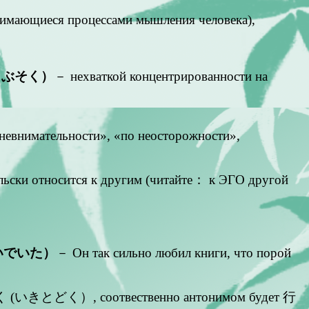
занимающиеся процессами мышления человека),
くぶそく）
－ нехваткой концентрированности на
 невнимательности», «по неосторожности»,
ельски относится к другим (читайте： к ЭГО другой
いでいた）
－ Он так сильно любил книги, что порой
行き届く (いきとどく）, соотвественно антонимом будет 行