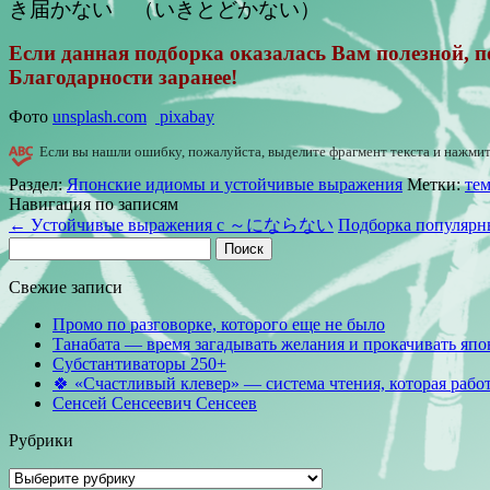
き届かない （いきとどかない）
Если данная подборка оказалась Вам полезной, по
Благодарности заранее!
Фото
unsplash.com
pixabay
Если вы нашли ошибку, пожалуйста, выделите фрагмент текста и нажми
Раздел:
Японские идиомы и устойчивые выражения
Метки:
тем
Навигация по записям
←
Уcтойчивые выражения с ～にならない
Подборка популя
Найти:
Свежие записи
Промо по разговорке, которого еще не было
Танабата — время загадывать желания и прокачивать япо
Субстантиваторы 250+
🍀 «Счастливый клевер» — система чтения, которая работ
Сенсей Сенсеевич Сенсеев
Рубрики
Рубрики