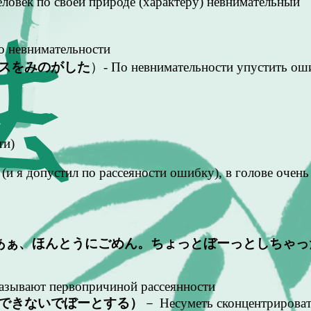
ловек по своей природе (характеру) невнимательный
о невнимательности
スをみのがした
）- По невнимательности упустить
ти)
 (и я допустил по рассеяности ошибку), в голове очен
あぁ、ほんとうにごめん。ちょっとぼーっとしちゃっ
называют первопричиной рассеянности
できないでぼーとする）
－ Несуметь сконцентрировать