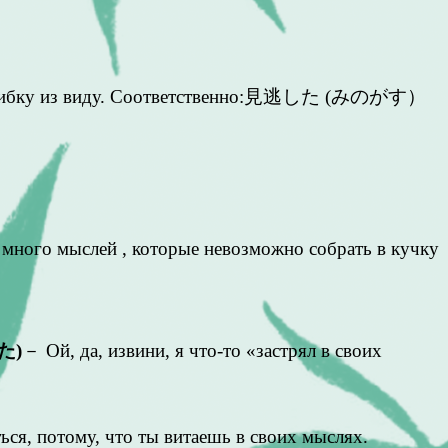
 ошибку из виду. Соответственно:見逃した (みのがす）
ь много мыслей , которые невозможно собрать в кучку
た)
－ Ой, да, извини, я что-то «застрял в своих
ся, потому, что ты витаешь в своих мыслях.