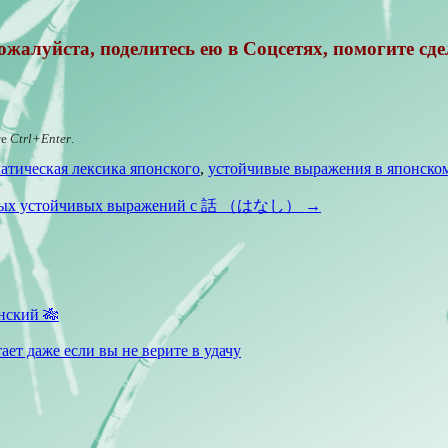
жалуйста, поделитесь ею в Соцсетях, помогите сде
те
Ctrl+Enter
.
атическая лексика японского
,
устойчивые выражения в японско
рных устойчивых выражений с 話 （はなし）
→
нский 🎋
ает даже если вы не верите в удачу