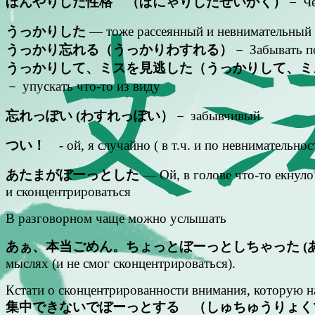
ぼんやりした性格 （ぼにゃりしたせいかく）
－ Че
うっかりした
— тоже рассеянный и невнимательный
うっかり忘れる（うっかりわすれる）
－ Забывать п
うっかりして、ミスを見逃した（うっかりして、ミ
－ упускать что-то из виду
忘れっぽい (わすれっぽい）
－ забывчивый
つい！
- ой, я случайно ( в т.ч. и по невнимательнос
あたまがぼーっとした
— Ой, в голове что-то екнуло
и сконцентрироваться
В разговорном чаще можно услышать
あぁ、本当ごめん。ちょっとぼーっとしちゃった (
мыслях (и не смог сконцентрироваться).
Кстати о сконцентрированности внимания, которую 
集中できないでぼーっとする （しゅちゅうりょく