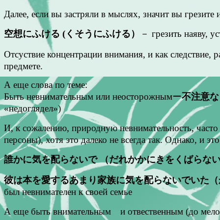
Далее, если вы застряли в мыслях, значит вы грезит
空想にふける (くそうにふける）
－ грезить наяву, ус
Отсуствие концентрации внимания, и как следствие, 
предмете.
А еще слова по теме:
Быть невнимательным или неосторожнымー
不注意な
«недоглядел»)
И, к сожалению, природную невнимательность, часто 
персоны), хотя это далеко не всегда так. Однако, и э
誰かに気を配らないで （だれかかにきをくばらない
彼は本を愛するあまり家族に気を配らないでいた（
был невнимателен к своей семье
А еще быть внимательным и отвественным (до ме