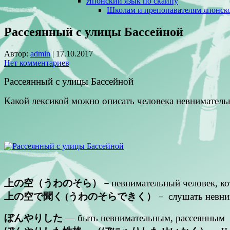
Японский язык по скайпу
Школам и препопавателям японско
Рассеянный с улицы Бассейной
Автор:
admin
|
17.10.2017
Нет комментариев
Рассеянный с улицы Бассейной
Какой лексикой можно описать человека невниматель
上の空（うわのそら）
－невнимательный человек, ко
上の空で聞く (うわのそらできく）
－ слушать невни
ぼんやりした
— быть невнимательным, рассеянным