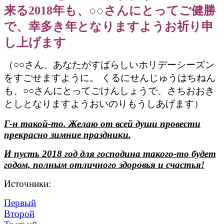
来る2018年も、○○さんにとってご健勝
で、幸多き年となりますようお祈り申
し上げます
（○○さん、あなたがすばらしいホリデーシーズン
をすごせますように。 くるにせんじゅうはちねん
も、○○さんにとってごけんしょうで、さちおおき
としとなりますようおいのりもうしあげます）
Г-н такой-то. Желаю от всей души провести
прекрасно зимние праздники.
И пусть 2018 год для господина такого-то будет
годом, полным отличного здоровья и счастья!
Источники:
Первый
Второй