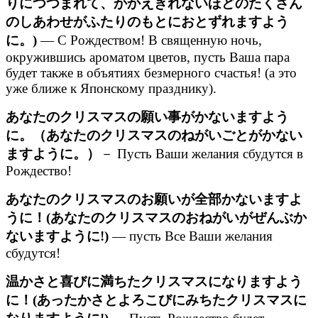
りにつつまれて、かかえきれないほどのたくさん
のしあわせがふたりのもとにおとずれますよう
に。)
— С Рождеством! В священную ночь,
окружившись ароматом цветов, пусть Ваша пара
будет также в объятиях безмерного счастья! (а это
уже ближе к Японскому празднику).
あなたのクリスマスの願い事がかないますよう
に。（あなたのクリスマスのねがいごとがかない
ますように。）
－ Пусть Ваши желания сбудутся в
Рождество!
あなたのクリスマスのお願いが全部かないますよ
うに！(あなたのクリスマスのおねがいがぜんぶか
ないますように!)
— пусть Все Ваши желания
сбудутся!
温かさと喜びに満ちたクリスマスになりますよう
に！(あったかさとよろこびにみちたクリスマスに