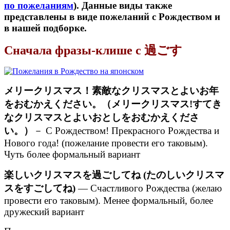
по пожеланиям
). Данные виды также
представлены в виде пожеланий с Рождеством и
в нашей подборке.
Сначала фразы-клише с 過ごす
メリークリスマス！素敵なクリスマスとよいお年
をおむかえください。（メリークリスマス!すてき
なクリスマスとよいおとしをおむかえくださ
い。）
－ C Рождеством! Прекрасного Рождества и
Нового года! (пожелание провести его таковым).
Чуть более формальный вариант
楽しいクリスマスを過ごしてね (たのしいクリスマ
スをすごしてね)
— Счастливого Рождества (желаю
провести его таковым). Менее формальный, более
дружеский вариант