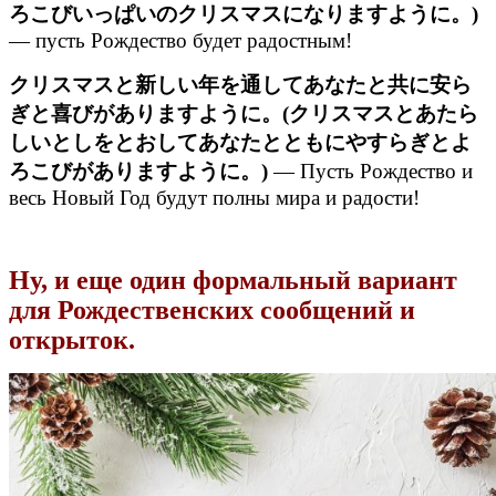
ろこびいっぱいのクリスマスになりますように。)
— пусть Рождество будет радостным!
クリスマスと新しい年を通してあなたと共に安ら
ぎと喜びがありますように。(クリスマスとあたら
しいとしをとおしてあなたとともにやすらぎとよ
ろこびがありますように。)
— Пусть Рождество и
весь Новый Год будут полны мира и радости!
Ну, и еще один формальный вариант
для Рождественских сообщений и
открыток.