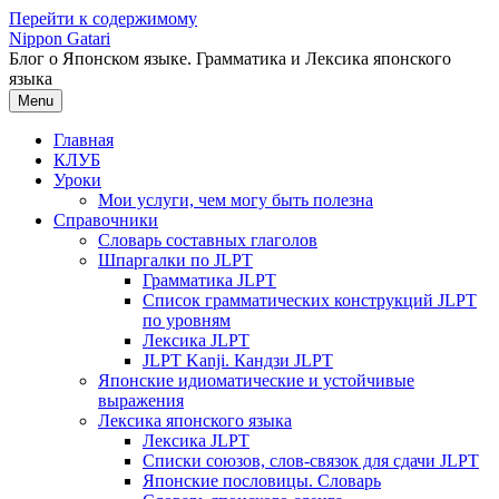
Перейти к содержимому
Nippon Gatari
Блог о Японском языке. Грамматика и Лексика японского
языка
Menu
Главная
КЛУБ
Уроки
Мои услуги, чем могу быть полезна
Справочники
Словарь составных глаголов
Шпаргалки по JLPT
Грамматика JLPT
Список грамматических конструкций JLPT
по уровням
Лексика JLPT
JLPT Kanji. Кандзи JLPT
Японские идиоматические и устойчивые
выражения
Лексика японского языка
Лексика JLPT
Списки союзов, слов-связок для сдачи JLPT
Японские пословицы. Словарь