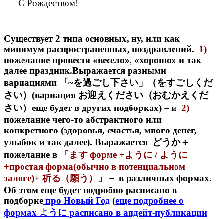
— С Рождеством!
Существует 2 типа основных, ну, или как
минимум распространенных, поздравлений.
1)
пожелание провести «весело», «хорошо» и так
далее праздник.Выражается разными
вариациями 「~を過ごし下さい」（をすごしくだ
さい）(вариация お迎えください（おむかえくだ
さい）еще будет в других подборках)－и
2)
пожелание чего-то абстрактного или
конкретного (здоровья, счастья, много денег,
улыбок и так далее). Выражается どうか＋
пожелание в
「ます форме +ように / ように
+простая форма(обычно в потенциальном
залоге)+ 祈る（願う）」
－ в различных формах.
Об этом еще будет подробно расписано в
подборке
про Новый Год
(
еще подробнее о
формах ように расписано в апдейт-публикации