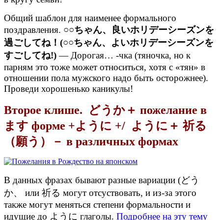
Общий шаблон для наименее формального
поздравления.
○○ちゃん、良いホリデーシーズンを
過ごしてね！(○○ちゃん、よいホリデーシーズンを
すごしてね!)
— Дорогая… -чка (тяночка, но к
парням это тоже может относиться, хотя с «тян» в
отношении пола мужского надо быть осторожнее).
Проведи хорошенько каникулы!
Второе клише. どうか＋ пожелание в
ます форме +ように +/ ように＋ 祈る
（願う）－ в различных формах
В данных фразах бывают разные вариации (どう
か、 или 祈る могут отсуствовать, и из-за этого
также могут меняться степени формальности и
идущие до ように глаголы.
Подробнее на эту тему