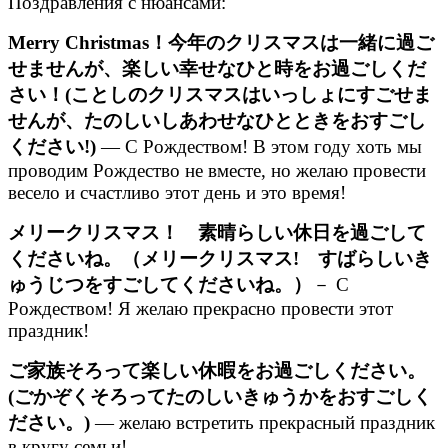
Поздравления с нюансами:
Merry Christmas！今年のクリスマスは一緒に過ご
せませんが、楽しい幸せなひと時をお過ごしくだ
さい！(ことしのクリスマスはいっしょにすごせま
せんが、たのしいしあわせなひとときをおすごし
ください!)
— С Рождеством! В этом году хоть мы
проводим Рождество не вместе, но желаю провести
весело и счастливо этот день и это время!
メリークリスマス！ 素晴らしい休日を過ごして
くださいね。（メリークリスマス! すばらしいき
ゅうじつをすごしてくださいね。）
－ С
Рождеством! Я желаю прекрасно провести этот
праздник!
ご家族そろって楽しい休暇をお過ごしください。
(ごかぞくそろってたのしいきゅうかをおすごしく
ださい。)
— желаю встретить прекрасный праздник
в кругу семьи!