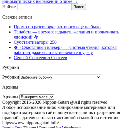
идиоматических выражений о зиме
→
Найти:
Свежие записи
Промо по разговорке, которого еще не было
Танабата — время загадывать желания и прокачивать
японский 🎋
Субстантиваторы 250+
🍀 «Счастливый клевер» — система чтения, которая
работает даже если вы не верите в удачу
Сенсей Сенсеевич Сенсеев
Рубрики
Рубрики
Архивы
Архивы
Copyright 2015-2026 Nippon-Gatari @All rights reserved
Любое использование либо копирование материалов или
подборки материалов сайта допускается лишь с разрешения
правообладателя и только с активной ссылкой на источник
https://www.nippon-gatari.info/
Iconic One
Theme | Powered by
Wordpress