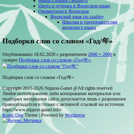
Мини-словарь гайрайго
Цвета и оттенки в Японском языке
Ономатопея в Японском
Японский язык по скайпу
Школам и препопавателям
японского языка
Подборки слов со словом «Год/年»
Опубликовано
18.02.2020
с разрешением
2000 × 2000
в
галерее
Подборки слов со словом «Год/年»
.
Подборки слов со словом «Год/年»
Copyright 2015-2026 Nippon-Gatari @All rights reserved
Любое использование либо копирование материалов или
подборки материалов сайта допускается лишь с разрешения
правообладателя и только с активной ссылкой на источник
https://www.nippon-gatari.info/
Iconic One
Theme | Powered by
Wordpress