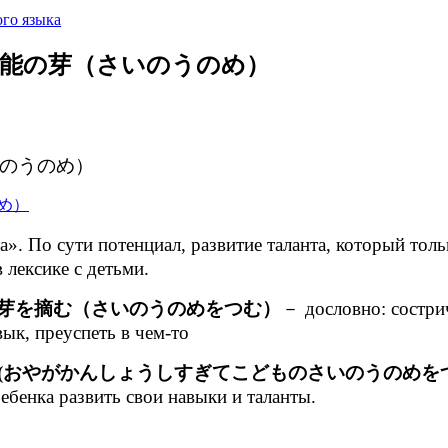
го языка
ением 才能の芽（さいのうのめ）
（さいのうのめ）
ути потенциал, развитие таланта, который только 
 лексике с детьми.
芽を摘む（さいのうのめをつむ）
－ дословно: сострич
ык, преуспеть в чем-то
(おやがかんしょうしすぎてこどものさいのうのめを
бенка развить свои навыки и таланты.