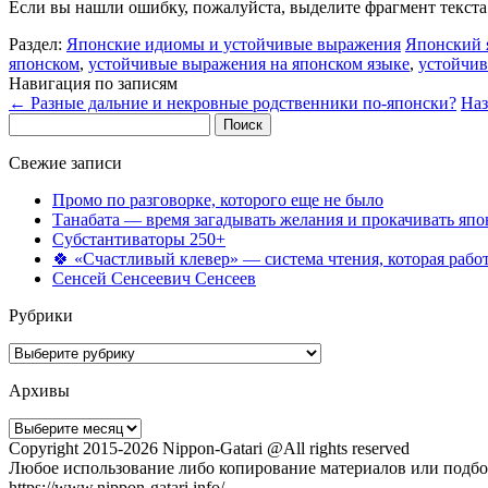
Если вы нашли ошибку, пожалуйста, выделите фрагмент текст
Раздел:
Японские идиомы и устойчивые выражения
Японский 
японском
,
устойчивые выражения на японском языке
,
устойчив
Навигация по записям
←
Разные дальние и некровные родственники по-японски?
Наз
Найти:
Свежие записи
Промо по разговорке, которого еще не было
Танабата — время загадывать желания и прокачивать япо
Субстантиваторы 250+
🍀 «Счастливый клевер» — система чтения, которая работ
Сенсей Сенсеевич Сенсеев
Рубрики
Рубрики
Архивы
Архивы
Copyright 2015-2026 Nippon-Gatari @All rights reserved
Любое использование либо копирование материалов или подбор
https://www.nippon-gatari.info/