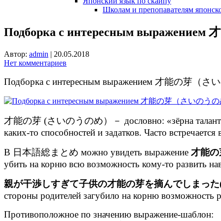
Японский язык по скайпу
Школам и препопавателям японско
Подборка с интересным выраж
Автор:
admin
|
20.05.2018
Нет комментариев
Подборка с интересным выражением 才能の芽
才能の芽 (さいのうのめ）－ дословно: «зёрна таланта». По с
каких-то способностей и задатков. Часто встречается в
В 日本語総まとめ можно увидеть выражение
才能の
убить на корню всю возможность кому-то развить нав
親が干渉しすぎて子供の才能の芽を摘んでしまった
стороны родителей загубило на корню возможность ре
Противоположное по значению выражение-шаблон: