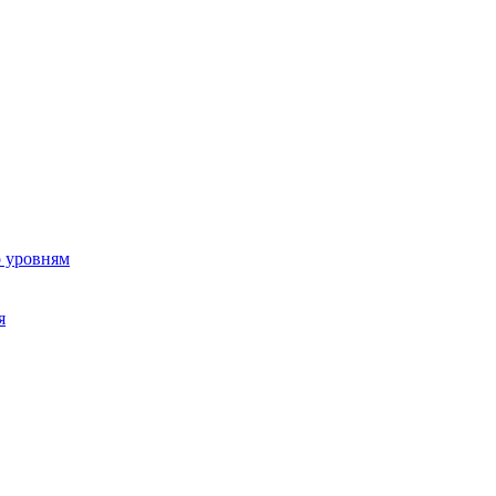
о уровням
я