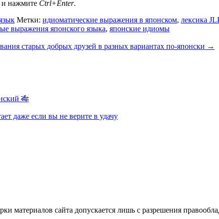
а и нажмите
Ctrl+Enter
.
язык
Метки:
идиоматические выражения в японском
,
лексика JL
ые выражения японского языка
,
японские идиомы
вания старых добрых друзей в разных вариантах по-японски
→
нский 🎋
ает даже если вы не верите в удачу
ки материалов сайта допускается лишь с разрешения правооблад