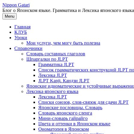
Перейти
Nippon Gatari
к
Блог о Японском языке. Грамматика и Лексика японского языка
содержимому
Menu
Главная
КЛУБ
Уроки
Мои услуги, чем могу быть полезна
Справочники
Словарь составных глаголов
Шпаргалки по JLPT
Грамматика JLPT
Список грамматических конструкций JLPT п
Лексика JLPT
JLPT Kanji. Кандзи JLPT
Японские идиоматические и устойчивые выражени
Лексика японского языка
Лексика JLPT
Списки союзов, слов-связок для сдачи JLPT
Японские пословицы. Словарь
Словарь японского сленга
Мини-словарь гайрайго
Цвета и оттенки в Японском языке
Ономатопея в Японском