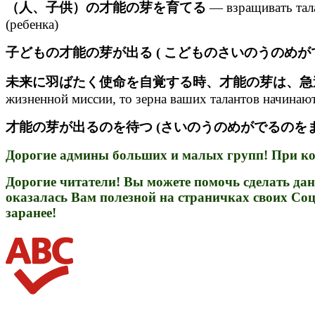
（人、子供）の才能の芽を育てる
— взращивать тала
(ребенка)
子どもの才能の芽が出る ( こどものさいのうのめが
未来に羽ばたく使命を自覚する時、才能の芽は、急
жизненной миссии, то зерна ваших талантов начинают
才能の芽が出るのを待つ (さいのうのめがでるのをま
Дорогие админы больших и малых групп! При коп
Дорогие читатели! Вы можете помочь сделать дан
оказалась Вам полезной на страничках своих Соц
заранее!