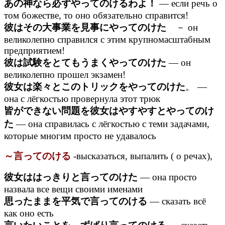
あの神なら必ずやってのけるわよ！
— если речь о
том божестве, то оно обязательно справится!
彼はその大事業を見事にやってのけた
－ он
великолепно справился с этим крупномасштабным
предприятием!
彼は試験をとてもうまくやってのけた
— он
великолепно прошел экзамен!
彼女は楽々とこのトリックをやってのけた
。 —
она с лёгкостью провернула этот трюк
皆ができない問題を彼女はやすやすとやってのけ
た
— она справилась с лёгкостью с теми задачами,
которые многим просто не удавалось
～言ってのける
-высказаться, выпалить ( о речах),
彼女ははっきりと言ってのけた
— она просто
назвала все вещи своими именами
思ったままを平気で言ってのける
— сказать всё
как оно есть