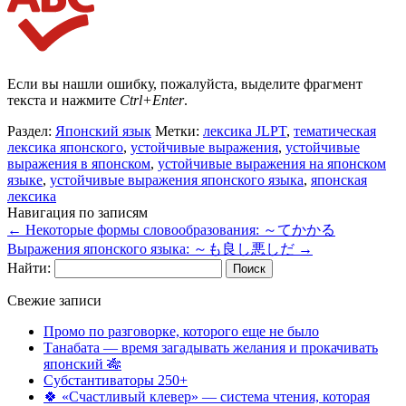
Если вы нашли ошибку, пожалуйста, выделите фрагмент
текста и нажмите
Ctrl+Enter
.
Раздел:
Японский язык
Метки:
лексика JLPT
,
тематическая
лексика японского
,
устойчивые выражения
,
устойчивые
выражения в японском
,
устойчивые выражения на японском
языке
,
устойчивые выражения японского языка
,
японская
лексика
Навигация по записям
←
Некоторые формы словообразования: ～てかかる
Выражения японского языка: ～も良し悪しだ
→
Найти:
Свежие записи
Промо по разговорке, которого еще не было
Танабата — время загадывать желания и прокачивать
японский 🎋
Субстантиваторы 250+
🍀 «Счастливый клевер» — система чтения, которая