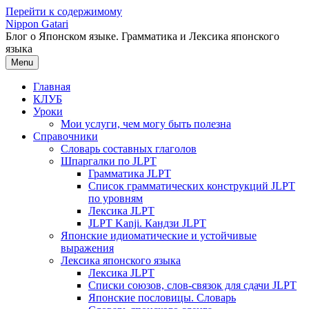
Перейти к содержимому
Nippon Gatari
Блог о Японском языке. Грамматика и Лексика японского
языка
Menu
Главная
КЛУБ
Уроки
Мои услуги, чем могу быть полезна
Справочники
Словарь составных глаголов
Шпаргалки по JLPT
Грамматика JLPT
Список грамматических конструкций JLPT
по уровням
Лексика JLPT
JLPT Kanji. Кандзи JLPT
Японские идиоматические и устойчивые
выражения
Лексика японского языка
Лексика JLPT
Списки союзов, слов-связок для сдачи JLPT
Японские пословицы. Словарь