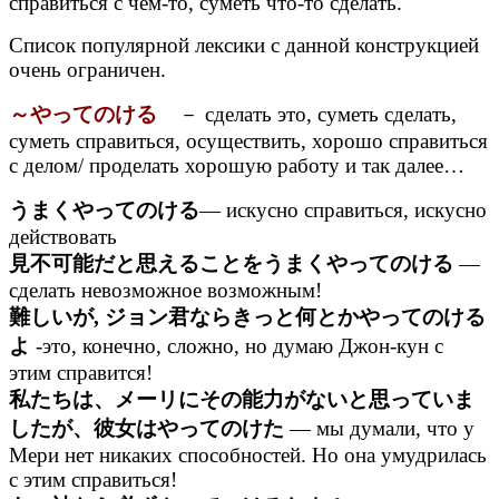
справиться с чем-то, суметь что-то сделать.
Список популярной лексики с данной конструкцией
очень ограничен.
～やってのける
－ сделать это, суметь сделать,
суметь справиться, осуществить, хорошо справиться
с делом/ проделать хорошую работу и так далее…
うまくやってのける
— искусно справиться, искусно
действовать
見不可能だと思えることをうまくやってのける
—
сделать невозможное возможным!
難しいが, ジョン君ならきっと何とかやってのける
よ
-это, конечно, сложно, но думаю Джон-кун с
этим справится!
私たちは、メーリにその能力がないと思っていま
したが、彼女はやってのけた
— мы думали, что у
Мери нет никаких способностей. Но она умудрилась
с этим справиться!