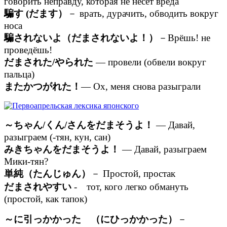
говорить неправду, которая не несет вреда
騙す (だます）
－ врать, дурачить, обводить вокруг
носа
騙されないよ（だまされないよ！）
－Врёшь! не
проведёшь!
だまされた/やられた
— провели (обвели вокруг
пальца)
またかつがれた！
— Ох, меня снова разыграли
～ちゃん/くん/さんをだまそうよ！
— Давай,
разыграем (-тян, кун, сан)
みきちゃんをだまそうよ！
— Давай, разыграем
Мики-тян?
単純（たんじゅん）
－ Простой, простак
だまされやすい
- тот, кого легко обмануть
(простой, как тапок)
～に引っかかった （にひっかかった）
－