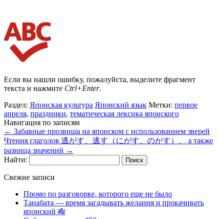
Если вы нашли ошибку, пожалуйста, выделите фрагмент
текста и нажмите
Ctrl+Enter
.
Раздел:
Японская культура
Японский язык
Метки:
первое
апреля
,
праздники
,
тематическая лексика японского
Навигация по записям
←
Забавные прозвища на японском с использованием зверей
Чтения глаголов 逃がす、逃す（にがす、のがす）、 а также
разница значений
→
Найти:
Свежие записи
Промо по разговорке, которого еще не было
Танабата — время загадывать желания и прокачивать
японский 🎋