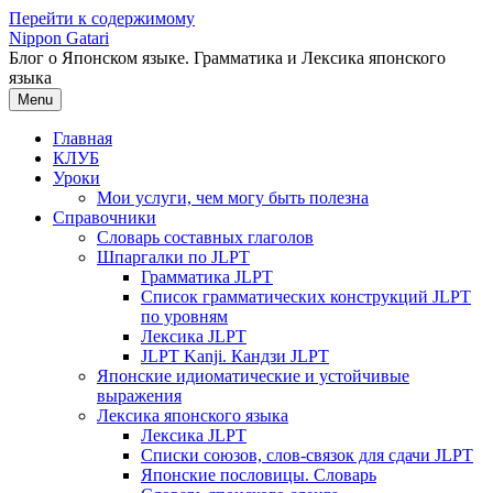
Перейти к содержимому
Nippon Gatari
Блог о Японском языке. Грамматика и Лексика японского
языка
Menu
Главная
КЛУБ
Уроки
Мои услуги, чем могу быть полезна
Справочники
Словарь составных глаголов
Шпаргалки по JLPT
Грамматика JLPT
Список грамматических конструкций JLPT
по уровням
Лексика JLPT
JLPT Kanji. Кандзи JLPT
Японские идиоматические и устойчивые
выражения
Лексика японского языка
Лексика JLPT
Списки союзов, слов-связок для сдачи JLPT
Японские пословицы. Словарь