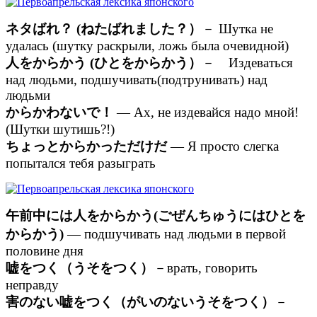
ネタばれ？ (ねたばれました？）
－ Шутка не
удалась (шутку раскрыли, ложь была очевидной)
人をからかう (ひとをからかう）
－ Издеваться
над людьми, подшучивать(подтрунивать) над
людьми
からかわないで！
— Ах, не издевайся надо мной!
(Шутки шутишь?!)
ちょっとからかっただけだ
— Я просто слегка
попытался тебя разыграть
午前中には人をからかう(ごぜんちゅうにはひとを
からかう)
— подшучивать над людьми в первой
половине дня
嘘をつく（うそをつく）
－врать, говорить
неправду
害のない嘘をつく（がいのないうそをつく）
－