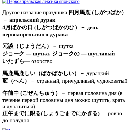
Другое название праздника
四月馬鹿 (しがつばか）
－ апрельский дурак
4月ばかの日 (しがつばかのひ）－ день
первоапрельского дурака
冗談（じょうだん）
－ шутка
ジョーク — шутка, ジョークの — шутливый
いたずら
— озорство
馬鹿馬鹿しい（ばかばかしい）
－ дурацкий
変（へん）
－ странный, причудливый, чудоковатый
午前中 (ごぜんちゅう）
－ первая половина дня (в
течение первой половины дня можно шутить, врать
и дурачиться).
正午までに限る(しょうごまでにかぎる) —
ровно
до полудня