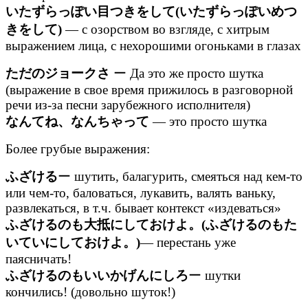
いたずらっぽい目つきをして(いたずらっぽいめつ
きをして)
— с озорством во взгляде, с хитрым
выражением лица, с нехорошими огоньками в глазах
ただのジョークさ
ー Да это же просто шутка
(выражение в свое время прижилось в разговорной
речи из-за песни зарубежного исполнителя)
なんてね、なんちゃって
— это просто шутка
Более грубые выражения:
ふざける
ー шутить, балагурить, смеяться над кем-то
или чем-то, баловаться, лукавить, валять ваньку,
развлекаться, в т.ч. бывает контекст «издеваться»
ふざけるのも大抵にしておけよ。(ふざけるのもた
いていにしておけよ。)
— перестань уже
паясничать!
ふざけるのもいいかげんにしろ
ー шутки
кончились! (довольно шуток!)