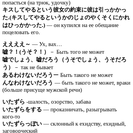
попасться (на трюк, удочку)
キスしてやるという彼女の約束に彼は引っかかっ
た.(キスしてやるというかのじょのやくそくにかれ
はひっかかった.)
— он купился на ее обещание
поцеловать его.
ええええ～
— Ух, вах…
嘘？！(うそ？！）
－ Быть того не может
嘘でしょう、嘘だろう（うそでしょう、うそだろ
う）
－ так не бывает
あるわけないだろう
ー Быть такого не может
んなわけないだろう
— быть такого не может, враки
(больше присуще мужской речи)
いたずら
-шалость, озорство, забава
いたずらをする
— проказничать, разыгрывать
кого-то
いたずらっぽい
— склонный к ехидству, ехидный,
заговорческий