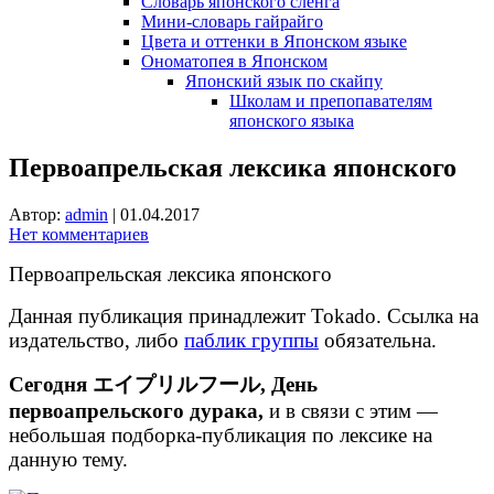
Словарь японского сленга
Мини-словарь гайрайго
Цвета и оттенки в Японском языке
Ономатопея в Японском
Японский язык по скайпу
Школам и препопавателям
японского языка
Первоапрельская лексика японского
Автор:
admin
|
01.04.2017
Нет комментариев
Первоапрельская лексика японского
Данная публикация принадлежит Tokado. Ссылка на
издательство, либо
паблик группы
обязательна.
Сегодня エイプリルフール, День
первоапрельского дурака,
и в связи с этим —
небольшая подборка-публикация по лексике на
данную тему.