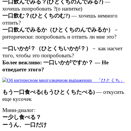
一口飲んでみる？(ひとくちのんでみる?)
—
хочешь попробовать ?(о напитке)
一口飲む？(ひとくちのむ?)
— хочешь немного
отпить?
一口飲んでみるか（ひとくちのんでみるか）
－
риторически: попробовать и отпить ли мне это?
一口いかが？（ひとくちいかが？）
－ как насчет
того, чтобы это попробовать?
Более вежливо: 一口いかがですか？ — Не
отведаете этого?
もう一口食べる(もうひとくちたべる)
— откусить
еще кусочек
Мини-диалог:
ー少し食べる？
ーうん、一口だけ