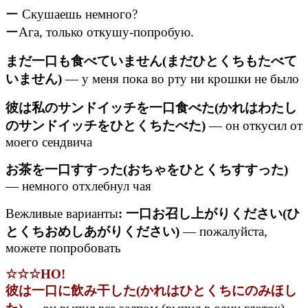
ー Скушаешь немного?
ーАга, только откушу-попробую.
まだ一口も食べていません(まだひとくちもたべて
いません)
— у меня пока во рту ни крошки не было
彼は私のサンドイッチを一口食べた(かれはわたし
のサンドイッチをひとくちたべた)
— он откусил от
моего сендвича
お茶を一口すすった(おちゃをひとくちすすった)
— немного отхлебнул чая
Вежливые варианты
: 一口お召し上がりください(ひ
とくちおめしあがりください)
— пожалуйста,
можете попробовать
☆☆☆НО!
彼は一口に飲み干した(かれはひとくちにのみほし