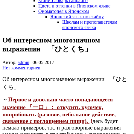
Мини-словарь гайрайго
Цвета и оттенки в Японском языке
Ономатопея в Японском
Японский язык по скайпу
Школам и препопавателям
японского языка
Об интересном многозначном
выражении 「ひとくち」
Автор:
admin
|
06.05.2017
Нет комментариев
Об интересном многозначном выражении 「ひと
くち」
～
Первое и довольно часто попадающееся
значение 「一口」： откусить кусочек,
попробовать (разовое, небольшое действие,
связанное с поглощением пищи).
З
десь будет
немало примеров, т.к. и разговорные выражения