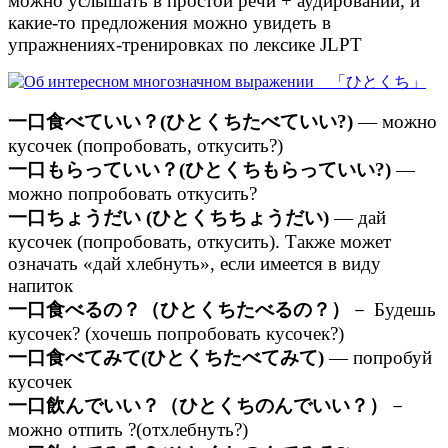
можно услышать в простой речи + аудировании, и
какие-то предложения можно увидеть в
упражнениях-тренировках по лексике JLPT
一口食べていい？(ひとくちたべていい?)
— можно
кусочек (попробовать, откусить?)
一口もらっていい？(ひとくちもらっていい?)
—
можно попробовать откусить?
一口ちょうだい (ひとくちちょうだい)
— дай
кусочек (попробовать, откусить). Также может
означать «дай хлебнуть», если имеется в виду
напиток
一口食べるの？（ひとくちたべるの？）
－ Будешь
кусочек? (хочешь попробовать кусочек?)
一口食べてみて(ひとくちたべてみて)
— попробуй
кусочек
一口飲んでいい？（ひとくちのんでいい？）
－
можно отпить ?(отхлебнуть?)