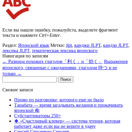
Если вы нашли ошибку, пожалуйста, выделите фрагмент
текста и нажмите
Ctrl+Enter
.
Раздел:
Японский язык
Метки:
jlpt
,
канджи JLPT
,
кандзи JLPT
,
лексика JLPT
,
тематическая лексика японского
Навигация по записям
←
Разница похожих глаголов「利く」и「効く」
Выражения
японского, связанные с ожиданиями, глаголом 待つ и не
только
→
Найти:
Свежие записи
Промо по разговорке, которого еще не было
Танабата — время загадывать желания и прокачивать
японский 🎋
Субстантиваторы 250+
🍀 «Счастливый клевер» — система чтения, которая
работает даже если вы не верите в удачу
Сенсей Сенсеевич Сенсеев