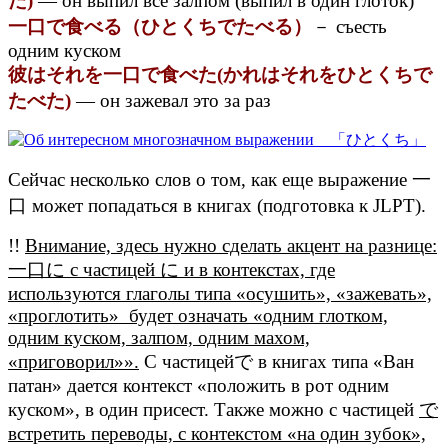
た)
— он выпил все залпом (выпил в один глоток)
一口で食べる（ひとくちでたべる）
－ съесть
одним куском
彼はそれを一口で食べた(かれはそれをひとくちで
たべた)
— он зажевал это за раз
Сейчас несколько слов о том, как еще выражение 一
口 может попадаться в книгах (подготовка к JLPT).
!!
Внимание, здесь нужно сделать акцент на разнице:
一口に с частицей に и в контекстах, где
используются глаголы типа «осушить», «зажевать»,
«проглотить» будет означать «одним глотком,
одним куском, залпом, одним махом,
«приговорил»».
C частицейで в книгах типа «Ван
патан» дается контекст «положить в рот одним
куском», в один присест. Также можно с частицей
で
встретить переводы, с контекстом «на один зубок»,