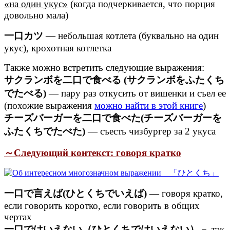
«на один укус»
(когда подчеркивается, что порция
довольно мала)
一口カツ
— небольшая котлета (буквально на один
укус), крохотная котлетка
Также можно встретить следующие выражения:
サクランボを二口で食べる (サクランボをふたくち
でたべる)
— пару раз откусить от вишенки и съел ее
(похожие выражения
можно найти в этой книге
)
チーズバーガーを二口で食べた(チーズバーガーを
ふたくちでたべた)
— съесть чизбургер за 2 укуса
～Следующий контекст: говоря кратко
一口で言えば(ひとくちでいえば)
— говоря кратко,
если говорить коротко, если говорить в общих
чертах
一口ではいえない（ひとくちではいえない）
－ так