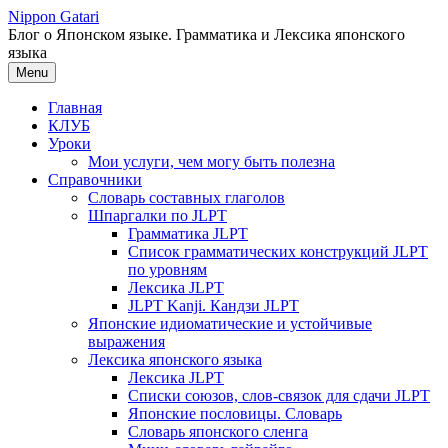
Перейти
Nippon Gatari
к
Блог о Японском языке. Грамматика и Лексика японского
содержимому
языка
Menu
Главная
КЛУБ
Уроки
Мои услуги, чем могу быть полезна
Справочники
Словарь составных глаголов
Шпаргалки по JLPT
Грамматика JLPT
Список грамматических конструкций JLPT
по уровням
Лексика JLPT
JLPT Kanji. Кандзи JLPT
Японские идиоматические и устойчивые
выражения
Лексика японского языка
Лексика JLPT
Списки союзов, слов-связок для сдачи JLPT
Японские пословицы. Словарь
Словарь японского сленга