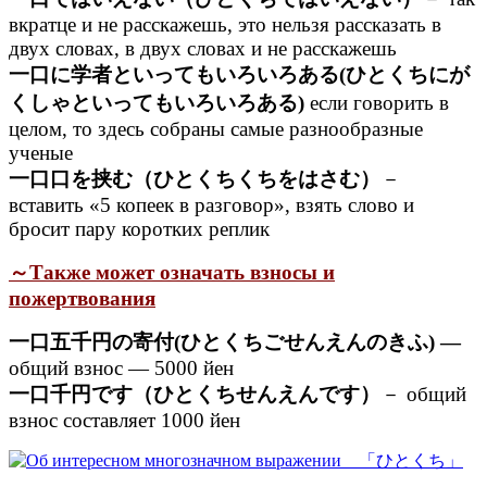
вкратце и не расскажешь, это нельзя рассказать в
двух словах, в двух словах и не расскажешь
一口に学者といってもいろいろある(ひとくちにが
くしゃといってもいろいろある)
если говорить в
целом, то здесь собраны самые разнообразные
ученые
一口口を挟む（ひとくちくちをはさむ）
－
вставить «5 копеек в разговор», взять слово и
бросит пару коротких реплик
～Также может означать взносы и
пожертвования
一口五千円の寄付(ひとくちごせんえんのきふ) —
общий взнос — 5000 йен
一口千円です（ひとくちせんえんです）
－ общий
взнос составляет 1000 йен