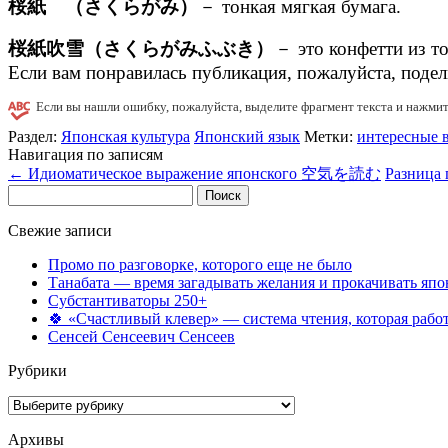
桜紙 （さくらがみ）
－ тонкая мягкая бумага.
桜紙吹雪（さくらがみふぶき）
－ это конфетти из то
Если вам понравилась публикация, пожалуйста, поде
Если вы нашли ошибку, пожалуйста, выделите фрагмент текста и нажми
Раздел:
Японская культура
Японский язык
Метки:
интересные 
Навигация по записям
←
Идиоматическое выражение японского 空気を読む
Разница
Найти:
Свежие записи
Промо по разговорке, которого еще не было
Танабата — время загадывать желания и прокачивать япо
Субстантиваторы 250+
🍀 «Счастливый клевер» — система чтения, которая работ
Сенсей Сенсеевич Сенсеев
Рубрики
Рубрики
Архивы