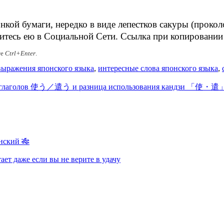
нкой бумаги, нередко в виде лепестков сакуры (проко
литесь ею в Социальной Сети. Ссылка при копировании
те
Ctrl+Enter
.
выражения японского языка
,
интересные слова японского языка
,
 глаголов 使う／遣う и разница использования кандзи 「使・
нский 🎋
ает даже если вы не верите в удачу