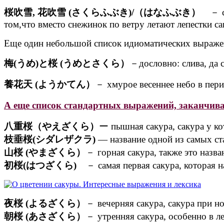
桜吹雪, 花吹雪 (さくらふぶき)/（はなふぶき）
－ с
том,что вместо снежинок по ветру летают лепестки с
Еще один небольшой список идиоматических выраже
梅(うめ)と桜 (うめとさくら）
－дословно: слива, да с
養花天 (ようかてん）
－ хмурое весеннее небо в перио
А еще список стандартных выражений, зака
八重桜（やえざくら）
ー пышная сакура, сакура у к
枝垂桜(シダレザクラ)
— название одной из самых ст
山桜 (やまざくら）
－ горная сакура, также это назва
初桜(はつざくら)
－ самая первая сакура, которая н
夜桜 (よるざくら）
－ вечерняя сакура, сакура при н
朝桜 (あさざくら）
－ утренняя сакура, особенно в л