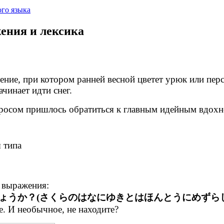
го языка
ения и лексика
ние, при котором ранней весной цветет урюк или перси
ачинает идти снег.
просом пришлось обратиться к главным идейным вдохн
 типа
 выражения:
ょうか？(さくらのはなにゆきとはほんとうにめずらし
е. И необычное, не находите?