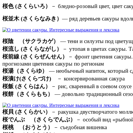
桜色 (さくらいろ）
－ бледно-розовый цвет, цвет са
桜並木 (さくらなみき）
— ряд деревьев сакуры вдол
桜陰 （サクラカゲ）
— тени и силуэты под цветущ
桜流し (さくらながし）
－ утопая в цветах сакуры. 
桜前線 (さくらぜんせん）
－ фронт цветения сакуры.
прогнозами цветения сакуры по регионам
桜湯（さくらゆ）
— необычный напиток, который сде
桜漬け(さくらづけ)
－ консервированная сакура
桜飯 (さくらはん）
－ рис, сваренный в соевом соусе 
桜餅（さくらもち）
— довольно традиционный сезон
桜貝 (さくらかい）
－ ракушка двустворчатого моллю
桜でんぶ （さくらでんぶ）
－ особый вид «рыбной 
桜桃 （おうとう）
－ съедобная вишенка