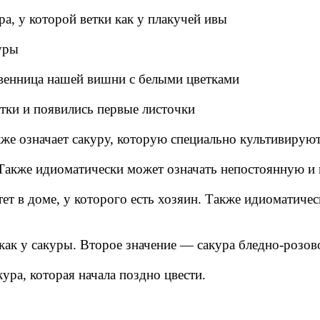
а, у которой ветки как у плакучей ивы
уры
твенница нашей вишни с белыми цветками
тки и появились первые листочки
е означает сакуру, которую специально культивирую
Также идиоматически может означать непостоянную и
ет в доме, у которого есть хозяин. Также идиоматиче
ак у сакуры. Второе значение — сакура бледно-розово
ра, которая начала поздно цвести.