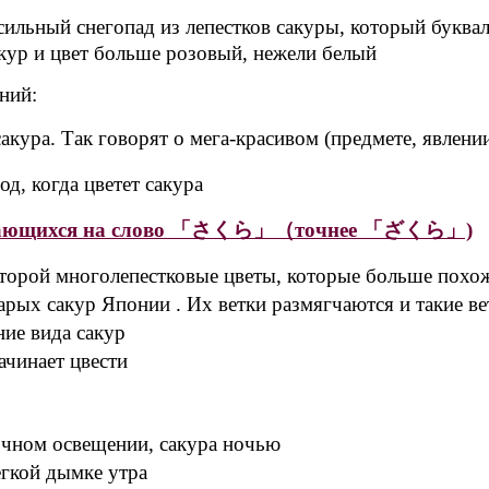
ильный снегопад из лепестков сакуры, который буква
акур и цвет больше розовый, нежели белый
ний:
акура. Так говорят о мега-красивом (предмете, явлении
д, когда цветет сакура
нчивающихся на слово 「さくら」（точнее 「ざくら」)
оторой многолепестковые цветы, которые больше похож
арых сакур Японии . Их ветки размягчаются и такие в
ние вида сакур
ачинает цвести
очном освещении, сакура ночью
егкой дымке утра