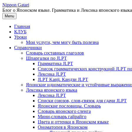
Перейти
Nippon Gatari
к
Блог о Японском языке. Грамматика и Лексика японского языка
содержимому
Menu
Главная
КЛУБ
Уроки
Мои услуги, чем могу быть полезна
Справочники
Словарь составных глаголов
Шпаргалки по JLPT
Грамматика JLPT
Список грамматических конструкций JLPT п
Лексика JLPT
JLPT Kanji. Кандзи JLPT
Японские идиоматические и устойчивые выражени
Лексика японского языка
Лексика JLPT
Списки союзов, слов-связок для сдачи JLPT
Японские пословицы. Словарь
Словарь японского сленга
Мини-словарь гайрайго
Цвета и оттенки в Японском языке
Ономатопея в Японском