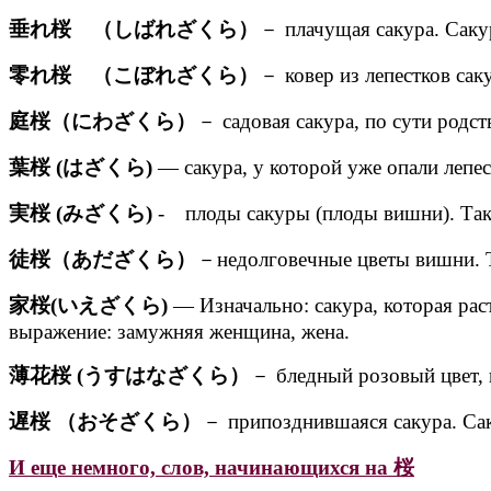
垂れ桜 （しばれざくら）
－ плачущая сакура. Сакур
零れ桜 （こぼれざくら）
－ ковер из лепестков сак
庭桜（にわざくら）
－ садовая сакура, по сути родс
葉桜 (はざくら)
— сакура, у которой уже опали лепес
実桜 (みざくら)
- плоды сакуры (плоды вишни). Такж
徒桜（あだざくら）
－недолговечные цветы вишни. 
家桜(いえざくら)
— Изначально: сакура, которая раст
выражение: замужняя женщина, жена.
薄花桜 (うすはなざくら）
－ бледный розовый цвет, к
遅桜 （おそざくら）
－ припозднившаяся сакура. Саку
И еще немного, слов, начинающихся на 桜