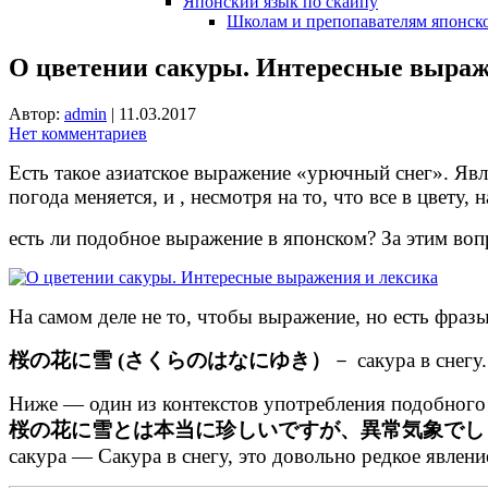
Японский язык по скайпу
Школам и препопавателям японско
О цветении сакуры. Интересные выраж
Автор:
admin
|
11.03.2017
Нет комментариев
Есть такое азиатское выражение «урючный снег». Явле
погода меняется, и , несмотря на то, что все в цвету, н
есть ли подобное выражение в японском? За этим во
На самом деле не то, чтобы выражение, но есть фразы
桜の花に雪 (さくらのはなにゆき）
－ сакура в снегу.
Ниже — один из контекстов употребления подобного
桜の花に雪とは本当に珍しいですが、異常気象でし
сакура — Сакура в снегу, это довольно редкое явлени