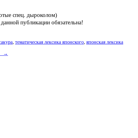
лотые спец. дыроколом)
 данной публикации обязательна!
сакура
,
тематическая лексика японского
,
японская лексика
遣」
→