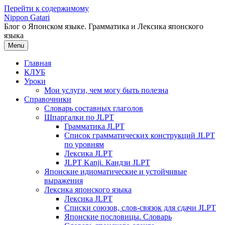
Перейти к содержимому
Nippon Gatari
Блог о Японском языке. Грамматика и Лексика японского
языка
Menu
Главная
КЛУБ
Уроки
Мои услуги, чем могу быть полезна
Справочники
Словарь составных глаголов
Шпаргалки по JLPT
Грамматика JLPT
Список грамматических конструкций JLPT
по уровням
Лексика JLPT
JLPT Kanji. Кандзи JLPT
Японские идиоматические и устойчивые
выражения
Лексика японского языка
Лексика JLPT
Списки союзов, слов-связок для сдачи JLPT
Японские пословицы. Словарь