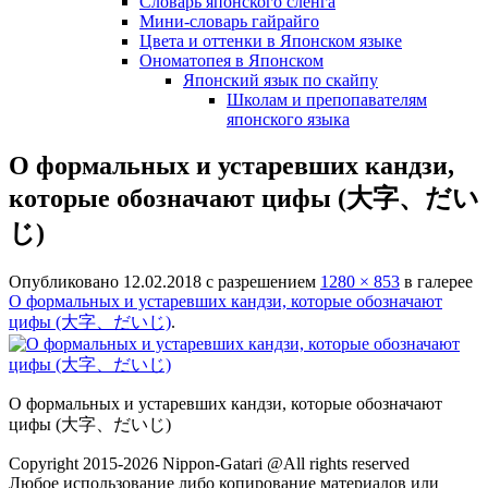
Словарь японского сленга
Мини-словарь гайрайго
Цвета и оттенки в Японском языке
Ономатопея в Японском
Японский язык по скайпу
Школам и препопавателям
японского языка
О формальных и устаревших кандзи,
которые обозначают цифы (大字、だい
じ)
Опубликовано
12.02.2018
с разрешением
1280 × 853
в галерее
О формальных и устаревших кандзи, которые обозначают
цифы (大字、だいじ)
.
О формальных и устаревших кандзи, которые обозначают
цифы (大字、だいじ)
Copyright 2015-2026 Nippon-Gatari @All rights reserved
Любое использование либо копирование материалов или