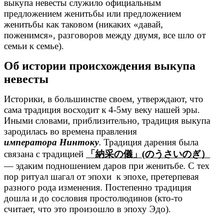
выкупа невесты служило официальным
предложением женитьбы или предложением
женитьбы как таковом (никаких «давай,
поженимся», разговоров между двумя, все шло от
семьи к семье).
Об истории происхождения выкупа
невесты
Историки, в большинстве своем, утверждают, что
сама традиция восходит к 4-5му веку нашей эры.
Иными словами, приблизительно, традиция выкупа
зародилась во времена правления
императора Нинтоку
. Традиция дарения была
связана с традицией
「納采の儀」(のうさいのぎ）
— эдаким подношением даров при женитьбе. С тех
пор ритуал шагал от эпохи к эпохе, претерпевая
разного рода изменения. Постепенно традиция
дошла и до сословия простолюдинов (кто-то
считает, что это произошло в эпоху Эдо).