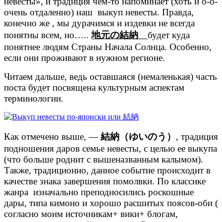
невесты», и традиция чем-то напоминает (хоть и о-о-
очень отдаленно) наш выкуп невесты. Правда,
конечно же , мы дурачимся и издевки не всегда
понятны всем, но…..
地元の結納
будет куда
понятнее людям Страны Начала Солнца. Особенно,
если они проживают в нужном регионе.
Читаем дальше, ведь оставшаяся (немаленькая) часть
поста будет посвящена культурным аспектам
терминологии.
Как отмечено выше, —
結納（ゆいのう）
, традиция
подношения даров семье невесты, с целью ее выкупа
(что больше роднит с вышеназванным калымом).
Также, традиционно, данное событие происходит в
качестве знака завершения помолвки. По классике
жанра изначально преподносились роскошные
дары, типа кимоно и хорошо расшитых поясов-оби (
согласно моим источникам+ вики+ блогам,