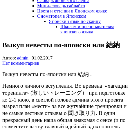
Словарь японского сленга
Мини-словарь гайрайго
Цвета и оттенки в Японском языке
Ономатопея в Японском
Японский язык по скайпу
Школам и препопавателям
японского языка
Выкуп невесты по-японски или 結納
Автор:
admin
|
01.02.2017
Нет комментариев
Выкуп невесты по-японски или 結納 .
Немного личного вступления. Во времена «хагещии
торенинга» (激しいトレーニング） при подготовке
ко 2-1 кюю, в светлой голове админа этого проекта
назрел план «мести» за все жутчайшие тренировки и
не самые лестные отзывы о 聞き取り力. В один
прекрасный день наша общая знакомая с сенсе (и по
совместительству главный идейный вдохновитель