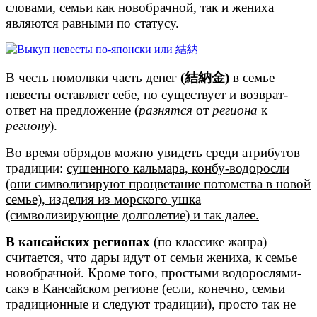
словами, семьи как новобрачной, так и жениха
являются равными по статусу.
В честь помолвки часть денег
(結納金)
в семье
невесты оставляет себе, но существует и возврат-
ответ на предложение (
разнятся
от
региона
к
региону
).
Во время обрядов можно увидеть среди атрибутов
традиции:
сушенного кальмара, конбу-водоросли
(они символизируют процветание потомства в новой
семье), изделия из морского ушка
(символизирующие долголетие) и так далее.
В кансайских регионах
(по классике жанра)
считается, что дары идут от семьи жениха, к семье
новобрачной. Кроме того, простыми водорослями-
сакэ в Кансайском регионе (если, конечно, семьи
традиционные и следуют традиции), просто так не