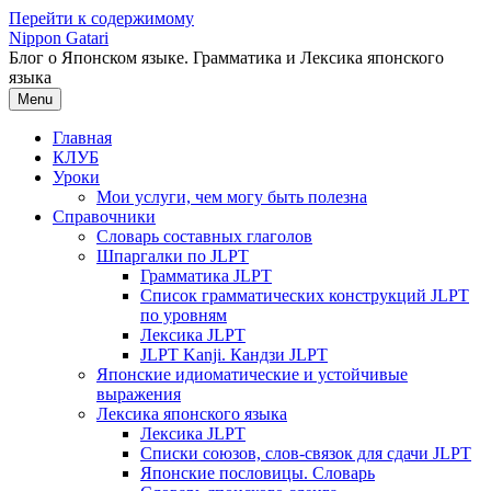
Перейти к содержимому
Nippon Gatari
Блог о Японском языке. Грамматика и Лексика японского
языка
Menu
Главная
КЛУБ
Уроки
Мои услуги, чем могу быть полезна
Справочники
Словарь составных глаголов
Шпаргалки по JLPT
Грамматика JLPT
Список грамматических конструкций JLPT
по уровням
Лексика JLPT
JLPT Kanji. Кандзи JLPT
Японские идиоматические и устойчивые
выражения
Лексика японского языка
Лексика JLPT
Списки союзов, слов-связок для сдачи JLPT
Японские пословицы. Словарь