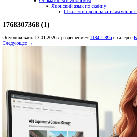
Ономатопея в Японском
Японский язык по скайпу
Школам и препопавателям японско
1768307368 (1)
Опубликовано
13.01.2026
с разрешением
1184 × 896
в галерее
В
Следующее →