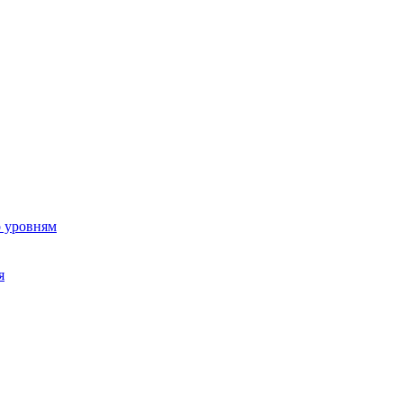
о уровням
я