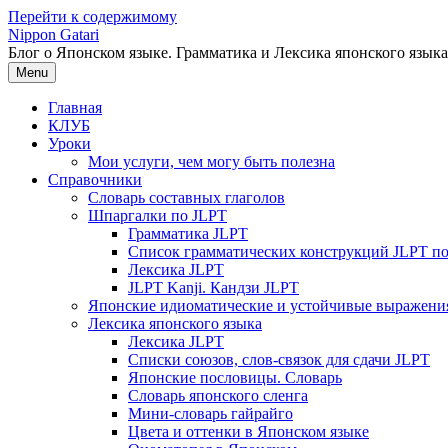
Перейти к содержимому
Nippon Gatari
Блог о Японском языке. Грамматика и Лексика японского языка
Menu
Главная
КЛУБ
Уроки
Мои услуги, чем могу быть полезна
Справочники
Словарь составных глаголов
Шпаргалки по JLPT
Грамматика JLPT
Список грамматических конструкций JLPT п
Лексика JLPT
JLPT Kanji. Кандзи JLPT
Японские идиоматические и устойчивые выражени
Лексика японского языка
Лексика JLPT
Списки союзов, слов-связок для сдачи JLPT
Японские пословицы. Словарь
Словарь японского сленга
Мини-словарь гайрайго
Цвета и оттенки в Японском языке