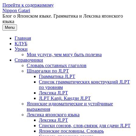
Перейти к содержимому
Nippon Gatari
Блог о Японском языке. Грамматика и Лексика японского
языка
Menu
Главная
КЛУБ
Уроки
Мои услуги, чем могу быть полезна
Справочники
Словарь составных глаголов
Шпаргалки по JLPT
Грамматика JLPT
Список грамматических конструкций JLPT
по уровням
Лексика JLPT
JLPT Kanji. Кандзи JLPT
Японские идиоматические и устойчивые
выражения
Лексика японского языка
Лексика JLPT
Списки союзов, слов-связок для сдачи JLPT
Японские пословицы. Словарь