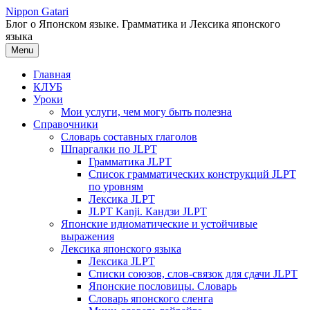
Перейти
Nippon Gatari
к
Блог о Японском языке. Грамматика и Лексика японского
содержимому
языка
Menu
Главная
КЛУБ
Уроки
Мои услуги, чем могу быть полезна
Справочники
Словарь составных глаголов
Шпаргалки по JLPT
Грамматика JLPT
Список грамматических конструкций JLPT
по уровням
Лексика JLPT
JLPT Kanji. Кандзи JLPT
Японские идиоматические и устойчивые
выражения
Лексика японского языка
Лексика JLPT
Списки союзов, слов-связок для сдачи JLPT
Японские пословицы. Словарь
Словарь японского сленга