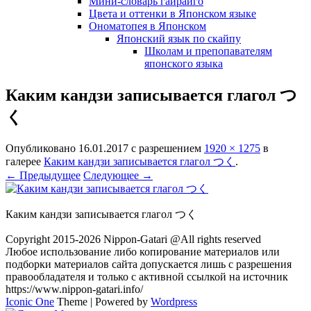
Мини-словарь гайрайго
Цвета и оттенки в Японском языке
Ономатопея в Японском
Японский язык по скайпу
Школам и препопавателям
японского языка
Каким кандзи записывается глагол つ
く
Опубликовано
16.01.2017
с разрешением
1920 × 1275
в
галерее
Каким кандзи записывается глагол つく
.
← Предыдущее
Следующее →
Каким кандзи записывается глагол つく
Copyright 2015-2026 Nippon-Gatari @All rights reserved
Любое использование либо копирование материалов или
подборки материалов сайта допускается лишь с разрешения
правообладателя и только с активной ссылкой на источник
https://www.nippon-gatari.info/
Iconic One
Theme | Powered by
Wordpress