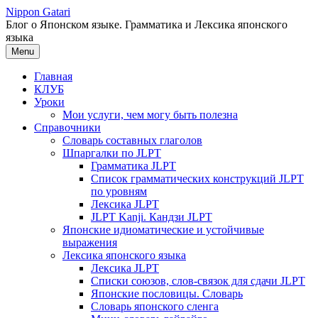
Перейти
Nippon Gatari
к
Блог о Японском языке. Грамматика и Лексика японского
содержимому
языка
Menu
Главная
КЛУБ
Уроки
Мои услуги, чем могу быть полезна
Справочники
Словарь составных глаголов
Шпаргалки по JLPT
Грамматика JLPT
Список грамматических конструкций JLPT
по уровням
Лексика JLPT
JLPT Kanji. Кандзи JLPT
Японские идиоматические и устойчивые
выражения
Лексика японского языка
Лексика JLPT
Списки союзов, слов-связок для сдачи JLPT
Японские пословицы. Словарь
Словарь японского сленга