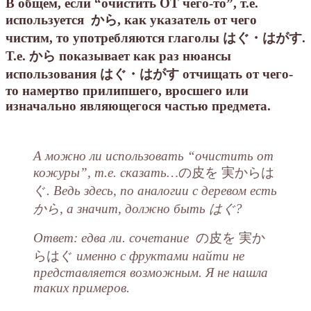
В общем, если “очистить ОТ чего-то”, т.е.
используется から, как указатель от чего
чистим, то употребляются глаголы はぐ・はがす.
Т.е. から показывает как раз нюансы
использования はぐ・はがす отчищать от чего-
то намертво прилипшего, вросшего или
изначально являющегося частью предмета.
А можно ли использовать “очистить от
кожуры”, т.е. сказать…
の皮を 実からは
ぐ
. Ведь здесь, по аналогии с деревом есть
から, а значит, должно быть はぐ?
Ответ: едва ли. сочетание
の皮を 実か
らはぐ
именно с фруктами найти не
представляется возможным. Я не нашла
таких примеров.