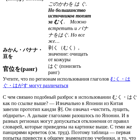
ごのかわを は ぐ.
Но большинство
источников топят
за むく
. Можно
встретить и バナ
ナをはぐ. Но все
же…
剥く（むく）,
みかん・バナナ・
значение: очищать
豆を
от кожуры
はぐ (понизить
官位を(ранг)
ранг)
Учтите, что по регионам использования глаголов
むく・は
ぐ・はがす могут различаться
С чем связано подобный разброс в использовании むく・はぐ
как по ссылке выше? — Изначально в Японии из Китая
завезли прототип кандзи 剥. Он означал «чистить, лущить,
обдирать». А дальше глаголами разошлось по Японии. И в
разных регионах могут допускаться отклонения от правил
словарей, которые приведены на картинке выше. С теми же
панцирями креветок (см. труд). Поэтому таблица — первая
попытка привести к общему знаменателю учебники, и то, что