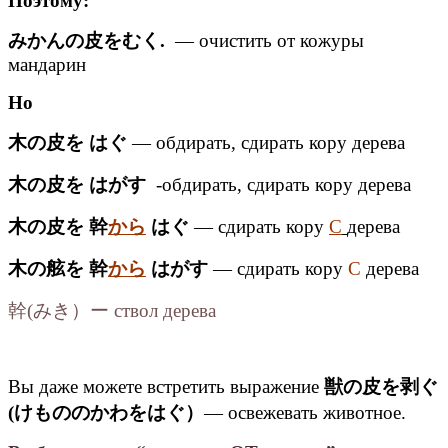
Поэтому:
みかんの皮をむく.
— очистить от кожуры
мандарин
Но
木の皮を はぐ
— обдирать, сдирать кору дерева
木の皮を はがす
-обдирать, сдирать кору дерева
木の皮を 幹
から
はぐ
— сдирать кору
С
дерева
木の舷を 幹
から
はがす
— сдирать кору
С
дерева
幹(みき）ー ствол дерева
Вы даже можете встретить выражение
獣の皮を剥ぐ
(けもののかわをはぐ）
— освежевать животное.