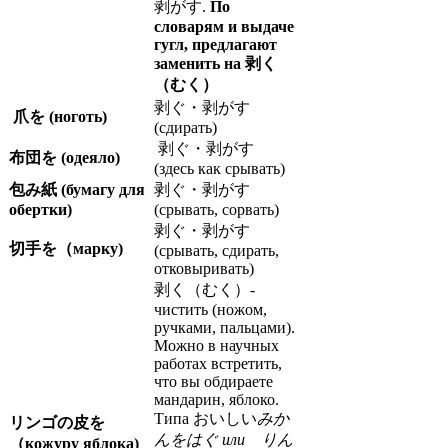
剥がす.
По
словарям и выдаче
гугл, предлагают
заменить на 剥く
（むく）
剥ぐ・剥がす
爪を (ноготь)
(сдирать)
剥ぐ・剥がす
布団を (одеяло)
(здесь как срывать)
包み紙 (бумагу для
剥ぐ・剥がす
обертки)
(срывать, сорвать)
剥ぐ・剥がす
切手を（марку)
(срывать, сдирать,
отковыривать)
剥く（むく）-
чистить (ножом,
ручками, пальцами).
Можно в научных
работах встретить,
что вы обдираете
мандарин, яблоко.
Типа おいしい
みか
リンゴの皮を
んをはぐ или りん
（кожуру яблока)