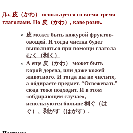
Да, 皮（かわ） используется со всеми тремя
глаголами. Но 皮（かわ）, каве рознь.
皮 может быть кожурой фруктов-
овощей. И тогда чистка будет
выполняться при помощи глагола
むく（剥く）
А еще 皮（かわ） может быть
корой дерева, или даже кожей
животного. И тогда вы не чистите,
а обдираете предмет. “Освежевать”
сюда тоже подходит. И в этом
«обдирающем случае»,
используются больше 剥ぐ（は
ぐ）、剥がす（はがす）.