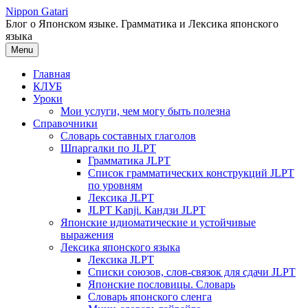
Перейти
Nippon Gatari
к
Блог о Японском языке. Грамматика и Лексика японского
содержимому
языка
Menu
Главная
КЛУБ
Уроки
Мои услуги, чем могу быть полезна
Справочники
Словарь составных глаголов
Шпаргалки по JLPT
Грамматика JLPT
Список грамматических конструкций JLPT
по уровням
Лексика JLPT
JLPT Kanji. Кандзи JLPT
Японские идиоматические и устойчивые
выражения
Лексика японского языка
Лексика JLPT
Списки союзов, слов-связок для сдачи JLPT
Японские пословицы. Словарь
Словарь японского сленга