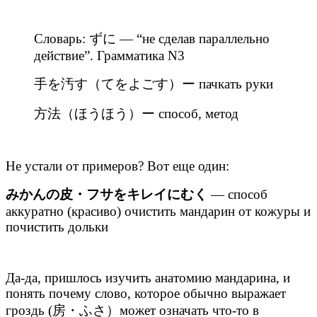
Словарь: ずに — “не сделав параллельно
действие”. Грамматика N3
手を汚す（てをよごす）ー пачкать руки
方法（ほうほう）ー способ, метод
Не устали от примеров? Вот еще один:
みかんの皮・フサをキレイにむく
— способ
аккуратно (красиво) очистить мандарин от кожуры и
почистить дольки
Да-да, пришлось изучить анатомию мандарина, и
понять почему слово, которое обычно выражает
гроздь (房・ふさ）может означать что-то в