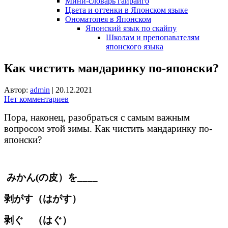
Мини-словарь гайрайго
Цвета и оттенки в Японском языке
Ономатопея в Японском
Японский язык по скайпу
Школам и препопавателям
японского языка
Как чистить мандаринку по-японски?
Автор:
admin
|
20.12.2021
Нет комментариев
Пора, наконец, разобраться с самым важным
вопросом этой зимы. Как чистить мандаринку по-
японски?
みかん(の皮）を____
剥がす（はがす）
剥ぐ （はぐ）