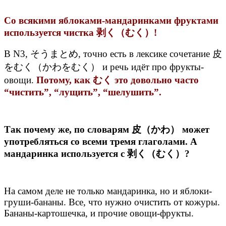
Со всякими яблоками-мандаринками фруктами
используется чистка 剥く（むく）!
В N3, そうまとめ, точно есть в лексике сочетание 皮
をむく（かわをむく） и речь идёт про фрукты-
овощи.
Потому, как むく это довольно часто
“чистить”, “лущить”, “шелушить”.
Так почему же, по словарям 皮（かわ） может
употребляться со всеми тремя глаголами. А
мандаринка используется с 剥く（むく）?
На самом деле не только мандаринка, но и яблоки-
груши-бананы. Все, что нужно очистить от кожуры.
Бананы-картошечка, и прочие овощи-фрукты.