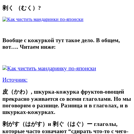
剥く （むく）?
Вообще с кожуркой тут такое дело. В общем,
вот…. Читаем ниже:
Источник:
皮（かわ）, шкурка-кожурка фруктов-овощей
прекрасно уживается со всеми глаголами. Но мы
поговорим о разнице. Разница и в глаголах, и в
шкурках-кожурках.
剥がす（はがす）и 剥ぐ（はぐ）ー глаголы,
которые часто означают “сдирать что-то с чего-