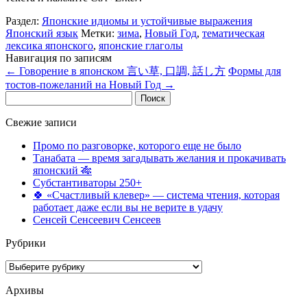
Раздел:
Японские идиомы и устойчивые выражения
Японский язык
Метки:
зима
,
Новый Год
,
тематическая
лексика японского
,
японские глаголы
Навигация по записям
←
Говорение в японском 言い草, 口調, 話し方
Формы для
тостов-пожеланий на Новый Год
→
Найти:
Свежие записи
Промо по разговорке, которого еще не было
Танабата — время загадывать желания и прокачивать
японский 🎋
Субстантиваторы 250+
🍀 «Счастливый клевер» — система чтения, которая
работает даже если вы не верите в удачу
Сенсей Сенсеевич Сенсеев
Рубрики
Рубрики
Архивы