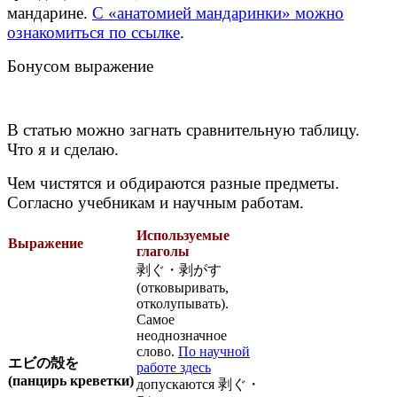
мандарине.
С «анатомией мандаринки» можно
ознакомиться по ссылке
.
Бонусом выражение
В статью можно загнать сравнительную таблицу.
Что я и сделаю.
Чем чистятся и обдираются разные предметы.
Согласно учебникам и научным работам.
Используемые
Выражение
глаголы
剥ぐ・剥がす
(отковыривать,
отколупывать).
Самое
неоднозначное
слово.
По научной
エビの殻を
работе здесь
(панцирь креветки)
допускаются 剥ぐ・