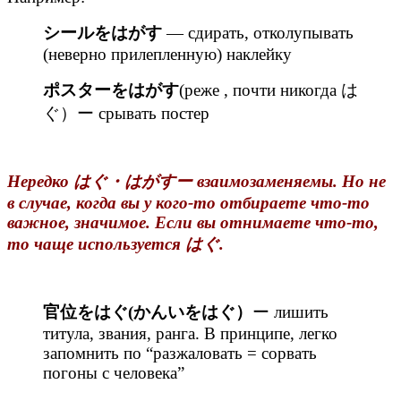
シールをはがす
— сдирать, отколупывать
(неверно прилепленную) наклейку
ポスターをはがす
(реже , почти никогда は
ぐ）ー срывать постер
Нередко はぐ・はがすー взаимозаменяемы. Но не
в случае, когда вы у кого-то отбираете что-то
важное, значимое. Если вы отнимаете что-то,
то чаще используется はぐ.
官位をはぐ(かんいをはぐ）
ー лишить
титула, звания, ранга. В принципе, легко
запомнить по “разжаловать = сорвать
погоны с человека”