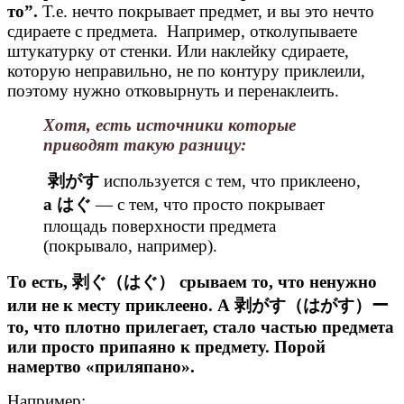
то”.
Т.е. нечто покрывает предмет, и вы это нечто
сдираете с предмета. Например, отколупываете
штукатурку от стенки. Или наклейку сдираете,
которую неправильно, не по контуру приклеили,
поэтому нужно отковырнуть и перенаклеить.
Хотя, есть источники которые
приводят такую разницу:
剥がす
используется с тем, что приклеено,
а はぐ
— с тем, что просто покрывает
площадь поверхности предмета
(покрывало, например).
То есть, 剥ぐ（はぐ） срываем то, что ненужно
или не к месту приклеено. А 剥がす（はがす）ー
то, что плотно прилегает, стало частью предмета
или просто припаяно к предмету. Порой
намертво «приляпано».
Например: