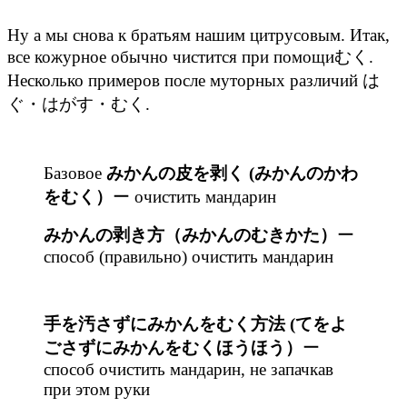
Ну а мы снова к братьям нашим цитрусовым. Итак,
все кожурное обычно чистится при помощиむく.
Несколько примеров после муторных различий は
ぐ・はがす・むく.
Базовое
みかんの皮を剥く (みかんのかわ
をむく）
ー очистить мандарин
みかんの剥き方
（みかんのむきかた）
ー
способ (правильно) очистить мандарин
手を汚さずにみかんをむく
方法 (てをよ
ごさずにみかんをむくほうほう）
ー
способ очистить мандарин, не запачкав
при этом руки