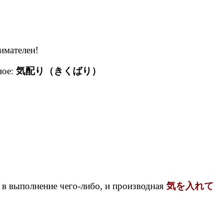
имателен!
ное:
気配り（きくばり）
лы в выполнение чего-либо, и производная
気を入れて