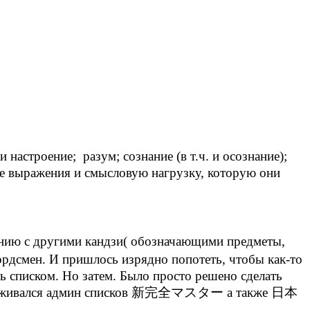
настроение; разум; сознание (в т.ч. и осознание);
ие выражения и смысловую нагрузку, которую они
ению с другими кандзи( обозначающими предметы,
ордсмен. И пришлось изрядно попотеть, чтобы как-то
ь списком. Но затем. Было просто решено сделать
 придерживался админ списков 新完全マスター а также 日本