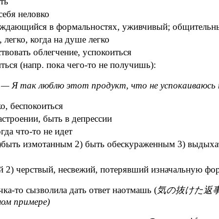
ть
себя неловко
уждающийся в формальностях, уживчивый; общительн
 легко, когда на душе легко
твовать облегчение, успокоиться
ься (напр. пока чего-то не получишь):
い
— Я так люблю этот продукт, что не успокаиваюсь 
о, беспокоиться
строении, быть в депрессии
гда что-то не идет
быть измотанным 2) быть обескураженным 3) выдыхать
 2) черствый, несвежий, потерявший изначальную фор
а-то сызволила дать ответ наотмашь (
気の抜けた返事, ин
ном примере)