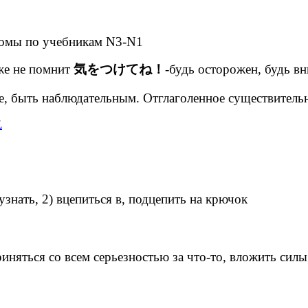
иомы по учебникам N3-N1
же не помнит
気をつけてね！
-будь осторожен, будь вн
е, быть наблюдательным. Отглаголенное существитель
знать, 2) вцепиться в, подцепить на крючок
приняться со всем серьезностью за что-то, вложить си