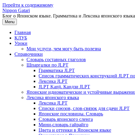
Перейти к содержимому
Nippon Gatari
Блог о Японском языке. Грамматика и Лексика японского языка
Menu
Главная
КЛУБ
Уроки
Мои услуги, чем могу быть полезна
Справочники
Словарь составных глаголов
Шпаргалки по JLPT
Грамматика JLPT
Список грамматических конструкций JLPT п
Лексика JLPT
JLPT Kanji. Кандзи JLPT
Японские идиоматические и устойчивые выражени
Лексика японского языка
Лексика JLPT
Списки союзов, слов-связок для сдачи JLPT
Японские пословицы. Словарь
Словарь японского сленга
Мини-словарь гайрайго
Цвета и оттенки в Японском языке