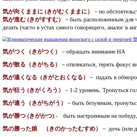
気が向くままに (きがむくままに）
－по обстоятельств
気が進む (きがすすむ）
－быть расположенным для ч
делать (часто в устах самого говорящего, аналог в анг
気がつく（きがつく）
－обращать внимание НА
気が散る（きがちる）
－отвлекаться, терять фокус 
気が遠くなる (きがとおくなる）
－ падать в обмор
気が狂う (きがくろう）
－1-2 уровень. Тронуться гол
気が違う（きがちがう）
－быть безумным, тронутьс
気が勝つ (きがかつ)
- быть настроенным на победу,
気の勝った娘 （きのかったむすめ）
－ дочь (или д