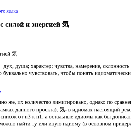
го языка
c силой и энергией 気
ргией 気
х, душа; характер; чувства, намерение, склонность и 
о буквально чувствовать, чтобы понять идиоматическ
но же, их количество лимитировано, однако по сравн
рамках данного проекта), 気- в идиомах настоящий рек
список от n3 к n1, а остальные идиомы как бы дописат
сики можно найти ту или иную идиому (в основном