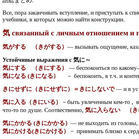
語総まとめ.
Все, пора заканчивать вступление, и приступать к с
учебники, в которых можно найти конструкции.
気 связанный с личным отношением и 
気がする （きがする）
— вызывать ощущение, каза
Устойчивые выражения с 気に～
気にする （きにする）
— беспокоиться по какому-
気になる (きになる）
－ беспокоить, в т.ч. и конте
きにせずに（きにせずに）＝きにしないで
— и в ус
気に入る（きにいる）
－быть увлеченным кем-то , вы
что-то по душе. Соотвественно,
気に入らない （き
気にかかる (きにかかる）
— не выходить из головы, 
気にかける(きにかける）
－ принимать близко к сер