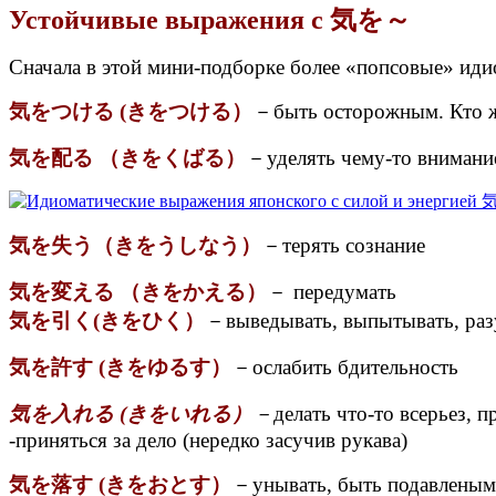
Устойчивые выражения с 気を～
Сначала в этой мини-подборке более «попсовые» ид
気をつける (きをつける）
－быть осторожным. Кто 
気を配る （きをくばる）
－уделять чему-то внимани
気を失う（きをうしなう）
－терять сознание
気を変える （きをかえる）
－ передумать
気を引く(きをひく）
－выведывать, выпытывать, разу
気を許す (きをゆるす）
－ослабить бдительность
気を入れる (きをいれる）
－
делать что-то всерьез, 
-приняться за дело (нередко засучив рукава)
気を落す (きをおとす）
－унывать, быть подавленым