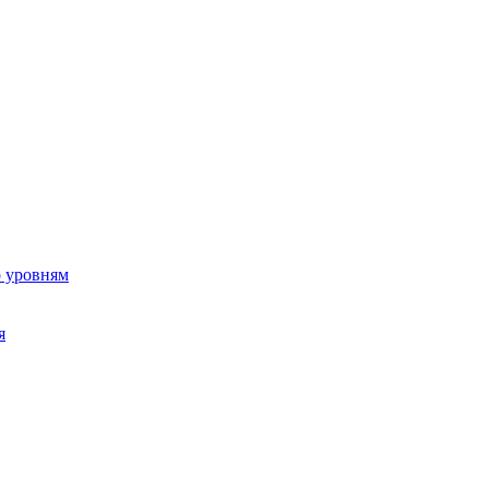
о уровням
я