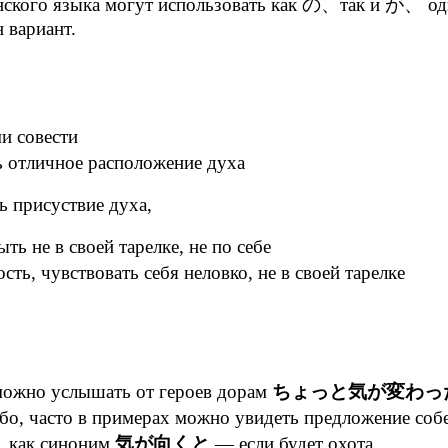
ского языка могут использовать как の、так и が、 одна
 вариант.
и совести
 отличное расположение духа
ь присуствие духа,
ть не в своей тарелке, не по себе
ть, чувствовать себя неловко, не в своей тарелке
 можно услышать от героев дорам
ちょっと気が変わっ
ибо, часто в примерах можно увидеть предложение со
), как синоним
気が向くと
— если будет охота