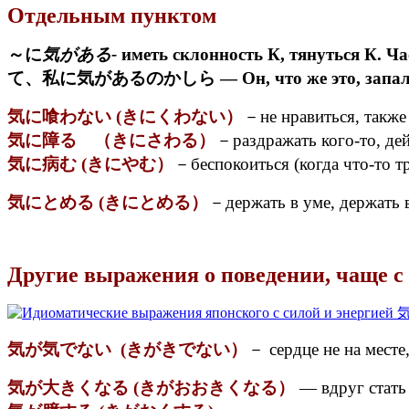
Отдельным пунктом
～に
気がある-
иметь склонность К, тянуться К.
て、私に気があるのかしら — Он, что же это, запал 
気に喰わない (きにくわない）
－не нравиться, также
気に障る （きにさわる）
－раздражать кого-то, дейс
気に病む (きにやむ）
－беспокоиться (когда что-то 
気にとめる (きにとめる）
－держать в уме, держать 
Другие выражения о поведении, чаще
気が気でない (きがきでない）
－ сердце не на месте,
気が大きくなる (きがおおきくなる）
— вдруг стать 