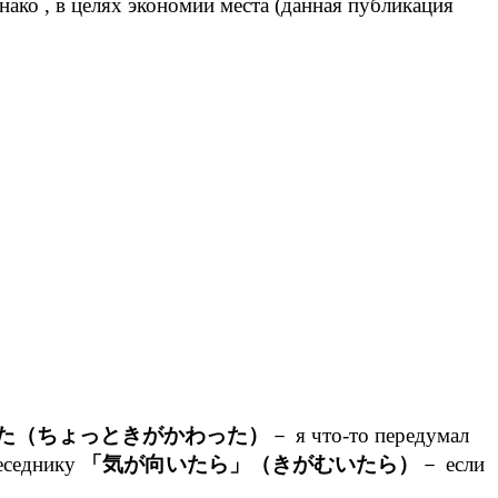
ко , в целях экономии места (данная публикация
た（ちょっときがかわった）
－ я что-то передумал
беседнику
「気が向いたら」（きがむいたら）
－ если