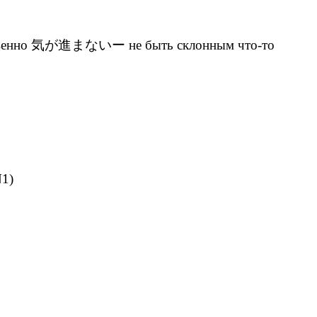
твественно 気が進まないー не быть склонным что-то
N1)