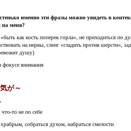
 Частенько именно эти фразы можно увидеть в ко
на меня?
 «быть как кость поперек горла», не приходиться по д
твовать на нервы, сленг «гладить против шерсти», заде
тревожит душу)
в фокусе внимания
 с 気が～
 что-то не по себе
храбрым, собраться духом, набраться смелости