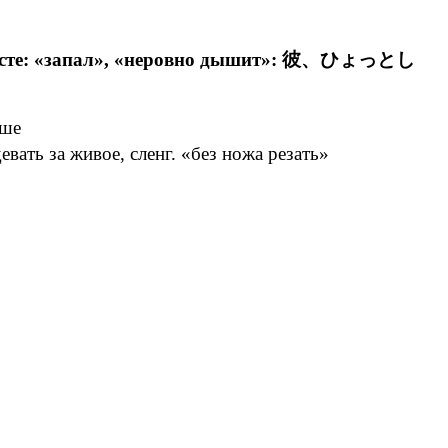
нтексте: «запал», «неровно дышит»: 彼、ひょっとし
уше
вать за живое, сленг. «без ножа резать»