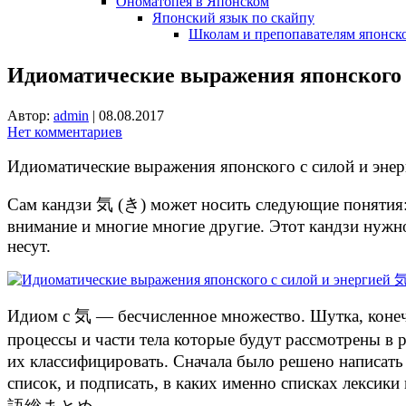
Ономатопея в Японском
Японский язык по скайпу
Школам и препопавателям японско
Идиоматические выражения японского 
Автор:
admin
|
08.08.2017
Нет комментариев
Идиоматические выражения японского c силой и эне
Сам кандзи 気 (き) может носить следующие понятия: ду
внимание и многие многие другие. Этот кандзи нужн
несут.
Идиом с 気 — бесчисленное множество. Шутка, конеч
процессы и части тела которые будут рассмотрены в 
их классифицировать. Сначала было решено написать 
список, и подписать, в каких именно списках лек