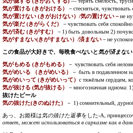
気が臆する (きがおくする)
— терять смелость, труси
気が置ける (きがおける）
－стесняться, чувствовать 
気が置けない (きがおけない）/気の置けない－
не н
気が楽だ (きがらくだ）
－чувствовать себя спокойно,
気が済む (きがすむ）
－1) быть довольным 2) почувс
気がすまない(きがすまない）/済まない
－не успокоит
この食品が大好きで、毎晩食べないと
気が済まな
気がもめる (きがもめる）
－ чувствовать себя неловк
気がめいる （きがめいる）
－ быть в подавленном на
気がめいって (きがめいって）
c тяжёлым сердцем, ко
気が抜ける (気が抜ける）
－многозначная идиома: 1)
抜けたビール
気の抜けた(きのぬけた）
－ 1) сомнительный, дурной
あっ、お姫様は
気の抜けた返事
をした-А, принцессочк
ответ, может использоваться в сарказме как в дан