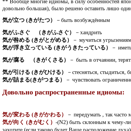
** Вообще многие идиомы, в силу особенностей япон
довольно большая), было решено оставить лишо один
気が立つ (きがたつ）
－быть возбуждённым
気がふさぐ （きがふさぐ）
－хандрить
気が咎める (きがとがめる）
－ мучиться угрызениям
気が浮き立っている (きがうきたっている）
－ иметь
気が腐る （きがくさる）
－ быть в отчаянии, терят
気が引ける (きがひける）
－стесняться, стыдиться, бы
気が詰まる(きがつまる）
－ чувствовать ограниченнос
Довольно распространенные идиомы:
気が変わる (きがかわる）
－ передумать , так часто
気が向く (きがむく）
-(N2) быть склонным к чему-л
захотите (если таково будет Ваше расположение духа