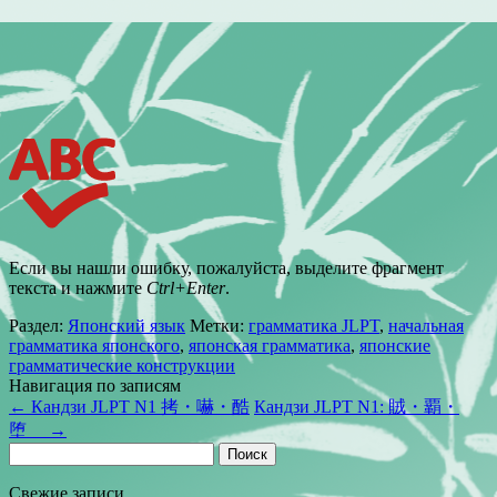
Если вы нашли ошибку, пожалуйста, выделите фрагмент
текста и нажмите
Ctrl+Enter
.
Раздел:
Японский язык
Метки:
грамматика JLPT
,
начальная
грамматика японского
,
японская грамматика
,
японские
грамматические конструкции
Навигация по записям
←
Кандзи JLPT N1 拷・嚇・酷
Кандзи JLPT N1: 賊・覇・
堕
→
Найти:
Свежие записи