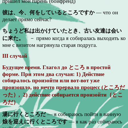
пришёл мой парень (бойфренд)
彼は、今、何をしているところですか
— что он
делает прямо сейчас?
ちょうど私は出かけていたとき、古い友達は会い
に来た。
－ прямо когда я собиралась выходить ко
мне с визитом нагрянула старая подруга.
III случай
Будущее время. Глагол до ところ в простой
форме. При этом два случая: 1) Действие
собиралось произойти или вот-вот уже
произошло, но нечто прервало процесс (ところだ
った）, 2) действие собирается произойти（とこ
ろだ）
湯に行くところだ
— я собираюсь пойти в ванную
娘を迎えに行くところです
— я как раз собираюсь