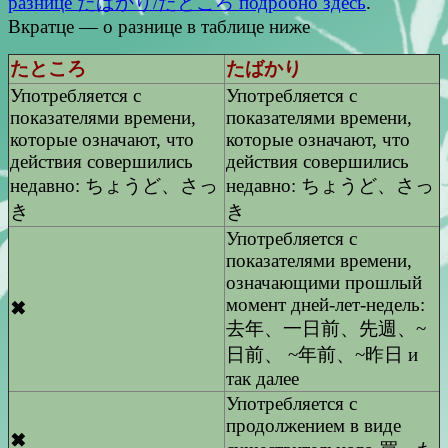
разнице たばかり/たところ подробно здесь
.
Вкратце — о разнице в таблице ниже
たところ
たばかり
Употребляется с
Употребляется с
показателями времени,
показателями времени,
которые означают, что
которые означают, что
действия совершились
действия совершились
недавно: ちょうど、さっ
недавно: ちょうど、さっ
き
き
Употребляется с
показателями времени,
означающими прошлый
момент дней-лет-недель:
✖
去年、一日前、先週、~
日前、 ~年前、~昨日 и
так далее
Употребляется с
продолжением в виде
✖