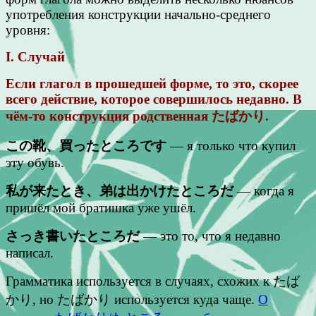
употребления конструкции начально-среднего
уровня:
I. Случай
Если глагол в прошедшей форме, то это, скорее
всего действие, которое совершилось недавно. В
чём-то конструкция родственная たばかり.
この靴、買ったところです
— я только что купил
эту обувь.
私が来たとき、弟は出かけたところだ
— когда я
пришёл мой братишка уже ушёл.
さっき書いたところだ
— это то, что я недавно
написал.
Грамматика используется в случаях, схожих к たば
かり, но たばかり используется куда чаще.
О