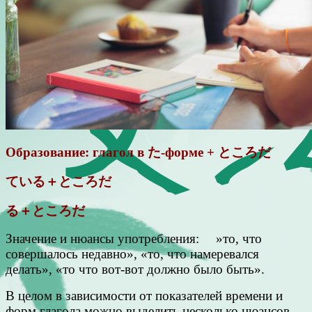
Образование: глагол в た-форме + ところだ
ている＋ところだ
る＋ところだ
Значение и нюансы употребления: »то, что
совершалось недавно», «то, что намеревался
делать», «то что вот-вот должно было быть».
В целом в зависимости от показателей времени и
форм глагола можно выделить несколько нюансов