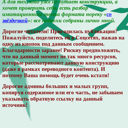
А для тех, кто уже не путает конструкции, а
хочет проверить себя, есть разбор
имитационного теста формата нореку «
со
звёздочкой
»: все подвохи собраны лично мной.
Дорогие читатели! Пригодилась публикация?
Пожалуйста, поделитесь ей в Соцсетях, нажав на
одну из кнопок под данным сообщением.
Благодарности заранее! Рискну предположить,
что на данный момент не так много ресурсов,
которые рассматривают данную конструкцию
(даже в рамках переводного контента). И
поэтому Ваша помощь будет очень кстати!
Дорогие админы больших и малых групп,
копируя содержимое или его часть, не забываем
указывать обратную ссылку на данный
источник!