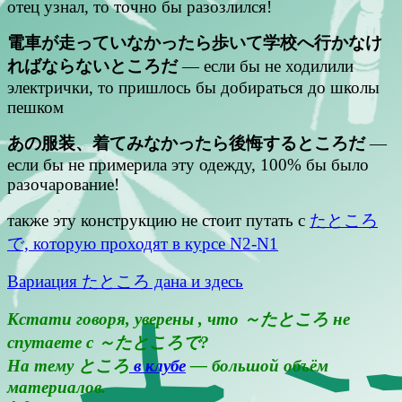
отец узнал, то точно бы разозлился!
電車が走っていなかったら歩いて学校へ行かなけ
ればならないところだ
— если бы не ходилили
электрички, то пришлось бы добираться до школы
пешком
あの服装、着てみなかったら後悔するところだ
—
если бы не примерила эту одежду, 100% бы было
разочарование!
также эту конструкцию не стоит путать с
たところ
で, которую проходят в курсе N2-N1
Вариация たところ дана и здесь
Кстати говоря, уверены , что ～たところ не
спутаете с ～たところで?
На тему ところ
в клубе
— большой объём
материалов.