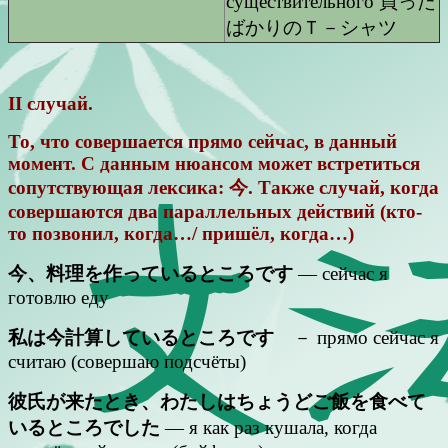
существительного 買った
ばかりのＴ－シャツ
II случай.
То, что совершается прямо сейчас, в данный
момент. С данным нюансом может встретиться
сопутствующая лексика: 今. Также случай, когда
совершаются два параллельных действий (кто-
то позвонил, когда…/ пришёл, когда…)
今、料理を作っているところです
— сейчас я
готовлю еду
私は今計算しているところです
－ прямо сейчас я
считаю (совершаю подсчёты)
彼氏が来たとき、わたしはちょうどご飯を食べて
いるところでした
— я как раз кушала, когда