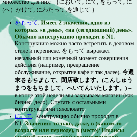
множество для них: ｛において, にて, をもって, に
(へ）かけて, にわたって,を通じて ｝
をもって
.
Имеет 2 значения, одно из
которых «в день», «на (сегодняшний) день».
Обычно конструкцию проходят в N1.
Конструкцию можно часто встретить в деловом
стиле и переписке. をもって выражает
начальный или конечный момент совершения
действия (например, прекращение
обслуживание, открытие кафе и так далее).
今週
末
をもちまして
、閉店致します。(こんしゅう
まつをもちまして、へいてんいたします。)
–
в конце этой недели мы закрываем магазин (как
бизнес, дело). Спутать с остальными
контструкциями тяжеловато
にして
. Конструкцию обычно проходят в
N1.
Значения: только, даже, в (каком-то
возрасте или периоде), в (месте)/ Нюансы
употребления данной грамматической