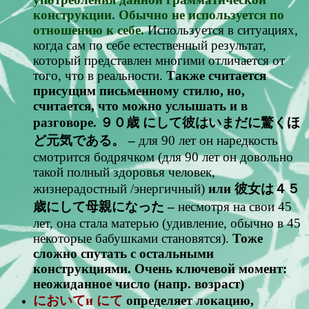
конструкции. Обычно не используется по
отношению к себе.
Используется в ситуациях,
когда сам по себе естественный результат,
который представлен многими отличается от
того, что в реальности.
Также считается
присущим письменному стилю, но,
считается, что можно услышать и в
разговоре. ９０歳 にして彼はいまだに驚くほ
ど元気である。 –
для 90 лет он наредкость
смотрится бодрячком (для 90 лет он довольно
такой полный здоровья человек,
жизнерадостный /энергичный)
или 彼女は４５
歳にして母親になった –
несмотря на свои 45
лет, она стала матерью (удивление, обычно в 45
некоторые бабушками становятся).
Тоже
сложно спутать с остальными
конструкциями. Очень ключевой момент:
неожиданное число (напр. возраст)
においてи にて
определяет локацию,