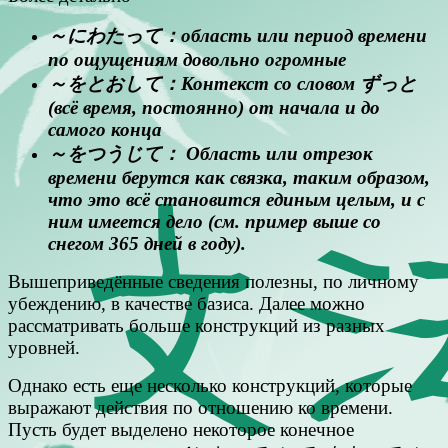
～にわたって：область или период времени
по ощущениям довольно огромные
～をとおして：Контекст со словом ずっと
(всё время, постоянно) от начала и до
самого конца
～をつうじて： Область или отрезок
времени берутся как связка, таким образом,
что это всё становится единым целым, и с
ним имеется дело (см. пример выше со
снегом 365 дней в году).
Вышеприведённые сведения полезны, по личному
убеждению, в качестве базиса. Далее можно
рассматривать больше конструкций из разных
уровней.
Однако есть еще несколько конструкций, которые
выражают действия по отношению ко времени.
Пусть будет выделено некоторое конечное