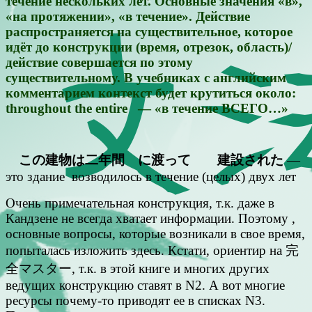
течение нескольких лет. Основные значения «в»,
«на протяжении», «в течение». Действие
распространяется на существительное, которое
идёт до конструкции (время, отрезок, область)/
действие совершается по этому
существительному. В учебниках с английским
комментарием контекст будет крутиться около:
throughout the entire — «в течение ВСЕГО…»
この建物は二年間 に渡って 建設された
—
это здание возводилось в течение (целых) двух лет
Очень примечательная конструкция, т.к. даже в
Кандзене не всегда хватает информации. Поэтому ,
основные вопросы, которые возникали в свое время,
попыталась изложить здесь. Кстати, ориентир на 完
全マスター, т.к. в этой книге и многих других
ведущих конструкцию ставят в N2. А вот многие
ресурсы почему-то приводят ее в списках N3.