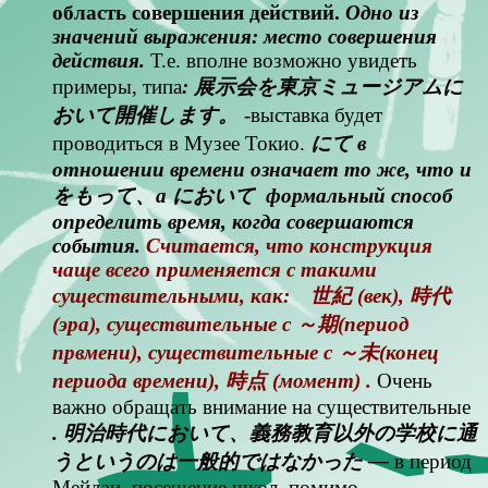
область совершения действий.
Одно из
значений выражения: место совершения
действия.
Т.е. вполне возможно увидеть
примеры, типа
: 展示会を東京ミュージアムに
おいて開催します。
-в
ыставка будет
проводиться в Музее Токио.
にて в
отношении времени означает то же, что и
をもって、а において формальный способ
определить время, когда совершаются
события.
Считается, что конструкция
чаще всего применяется с такими
существительными, как: 世紀 (век), 時代
(эра), существительные с ～期(период
првмени), существительные с ～未(конец
периода времени), 時点 (момент) .
Очень
важно обращать внимание на существительные
. 明治時代において、義務教育以外の学校に通
うというのは一般的ではなかった —
в период
Meйдзи, посещение школ, помимо