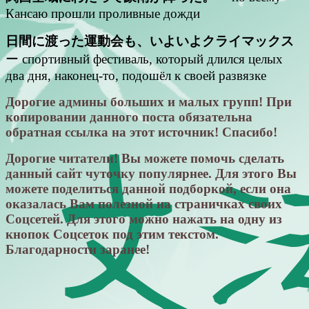
Кансаю прошли проливные дожди
日間に渡った運動会も、いよいよクライマックス
ー спортивный фестиваль, который длился целых
два дня, наконец-то, подошёл к своей развязке
Дорогие админы больших и малых групп! При
копировании данного поста обязательна
обратная ссылка на этот источник! Спасибо!
Дорогие читатели! Вы можете помочь сделать
данный сайт чуточку популярнее. Для этого Вы
можете поделиться данной подборкой, если она
оказалась Вам полезной на страничках своих
Соцсетей. Для этого можно нажать на одну из
кнопок Соцсеток под этим текстом.
Благодарности заранее!