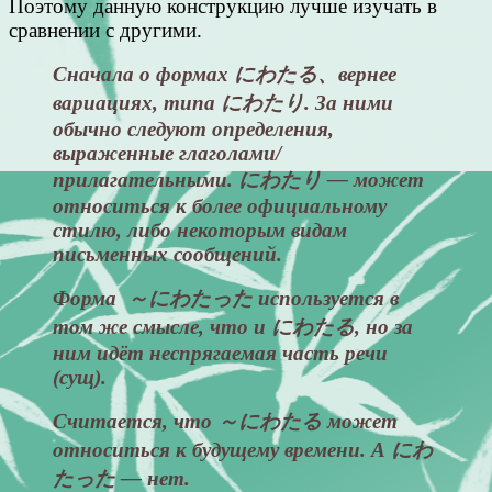
Поэтому данную конструкцию лучше изучать в
сравнении с другими.
Сначала о формах にわたる、вернее
вариациях, типа にわたり. За ними
обычно следуют определения,
выраженные глаголами/
прилагательными. にわたり — может
относиться к более официальному
стилю, либо некоторым видам
письменных сообщений.
Форма ～にわたった используется в
том же смысле, что и にわたる, но за
ним идёт неспрягаемая часть речи
(сущ).
Считается, что ～にわたる может
относиться к будущему времени. А にわ
たった — нет.