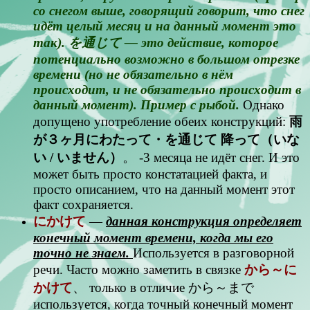
со снегом выше, говорящий говорит, что снег
идёт целый месяц и на данный момент это
так). を通じて — это действие, которое
потенциально возможно в большом отрезке
времени (но не обязательно в нём
происходит, и не обязательно происходит в
данный момент). Пример с рыбой.
Однако
допущено употребление обеих конструкций:
雨
が３ヶ月にわたって・を通じて 降って（いな
い / いません）
。 -3 месяца не идёт снег. И это
может быть просто констатацией факта, и
просто описанием, что на данный момент этот
факт сохраняется.
にかけて
—
данная конструкция определяет
конечный момент времени, когда мы его
точно не знаем.
Используется в разговорной
речи. Часто можно заметить в связке
から～に
かけて
、 только в отличие から～まで
используется, когда точный конечный момент