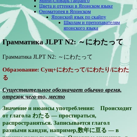
Мини-словарь гайрайго
Цвета и оттенки в Японском языке
Ономатопея в Японском
Японский язык по скайпу
Школам и препопавателям
японского языка
Грамматика JLPT N2: ～にわたって
Грамматика JLPT N2: ～にわたって
Образование: Сущ+にわたって/にわたり/にわた
る
Существительное обозначает обычно время,
отрезок чего-то, место
Значение и нюансы употребления: Происходит
от глагола わたる — простираться,
распространяться. Записывается глагол
разными кандзи, например,数年に亘る — в