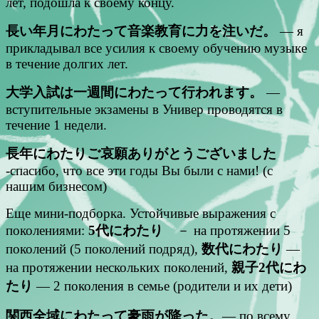
лет, подошла к своему концу.
長い年月にわたって音楽教育に力を注いだ。
— я
прикладывал все усилия к своему обучению музыке
в течение долгих лет.
大学入試は一週間にわたって行われます。
—
вступительные экзамены в Универ проводятся в
течение 1 недели.
長年にわたりご哀願ありがとうございました
-спасибо, что все эти годы Вы были с нами! (с
нашим бизнесом)
Еще мини-подборка. Устойчивые выражения с
поколениями:
5代にわたり
－ на протяжении 5
поколений (5 поколений подряд),
数代にわたり
—
на протяжении нескольких поколений,
親子2代にわ
たり
— 2 поколения в семье (родители и их дети)
関西全域にわたって豪雨が降った。
— по всему