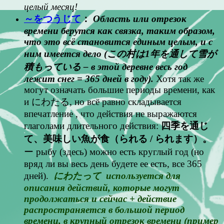
целый месяц!
～をつうじて
：
Область или отрезок
времени берутся как связка, таким образом,
что это всё становится единым целым, и с
ним имеется дело (この村は1年を通して雪が
積もっている – в этой деревне весь год
лежит снег = 365 дней в году).
Хотя так же
могут означать большие периоды времени, как
и にわたる, но всё равно складывается
впечатление , что действия не выражаются
глаголами длительного действия:
四季を通じ
て、美味しい魚が食（られる / られます）。
ー рыбу (здесь) можно есть круглый год (но
вряд ли вы весь день будете ее есть, все 365
дней).
にわたって используется для
описания действий, которые могут
продолжаться и сейчас + действие
распространяется в большой период
времени, в крупный отрезок времени (пример