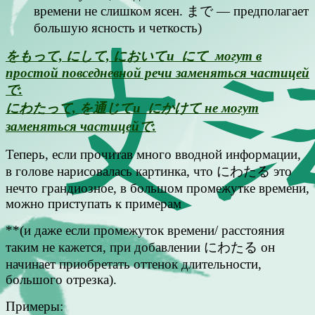
времени не слишком ясен. まで — предполагает
большую ясность и четкость)
をもって, にして, においてи にて могут в
простой повседневной речи заменяться частицей
で.
にわたって, を通じてи にかけて не могут
заменяться частицейで.
Теперь, если прочитав много вводной информации,
в голове нарисовалась картинка, что にわたる это
нечто грандиозное, в большом промежутке времени,
можно приступать к примерам
**(и даже если промежуток времени/ расстояния
таким не кажется, при добавлении にわたる он
начинает приобретать оттенок длительности,
большого отрезка).
Примеры: