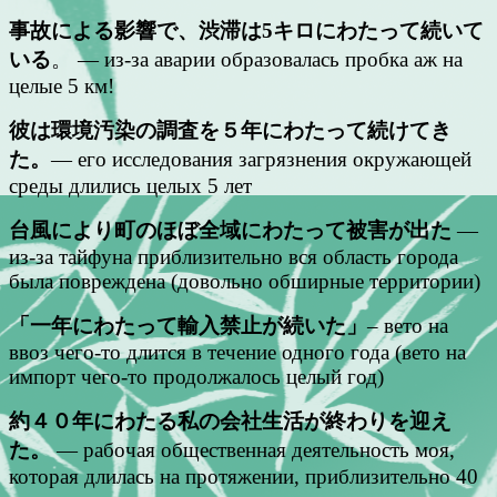
事故による影響で、渋滞は5キロにわたって続いて
いる
。 — из-за аварии образовалась пробка аж на
целые 5 км!
彼は環境汚染の調査を５年にわたって続けてき
た。
— его исследования загрязнения окружающей
среды длились целых 5 лет
台風により町のほぼ全域にわたって被害が出た
—
из-за тайфуна приблизительно вся область города
была повреждена (довольно обширные территории)
「一年にわたって輸入禁止が続いた」
– вето на
ввоз чего-то длится в течение одного года (вето на
импорт чего-то продолжалось целый год)
約４０年にわたる私の会社生活が終わりを迎え
た。
— рабочая общественная деятельность моя,
которая длилась на протяжении, приблизительно 40