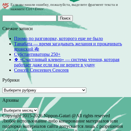
Если вы нашли ошибку, пожалуйста, выделите фрагмент текста и
нажмите
Ctrl+Enter
.
Найти:
Свежие записи
Промо по разговорке, которого еще не было
Танабата — время загадывать желания и прокачивать
японский 🎋
Субстантиваторы 250+
🍀 «Счастливый клевер» — система чтения, которая
работает даже если вы не верите в удачу
Сенсей Сенсеевич Сенсеев
Рубрики
Рубрики
Архивы
Архивы
Copyright 2015-2026 Nippon-Gatari @All rights reserved
Любое использование либо копирование материалов или
подборки материалов сайта допускается лишь с разрешения