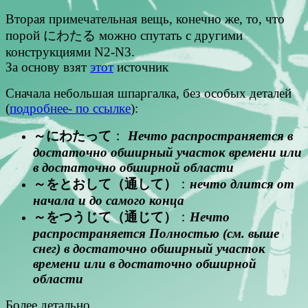
Вторая примечательная вещь, конечно же, то, что
порой にわたる можно спутать с другими
конструкциями N2-N3.
За основу взят
этот
источник
Сначала небольшая шпаргалка, без особых деталей
(
подробнее- по ссылке
):
～にわたって
：
Нечто распространяется в
достаточно обширный участок времени или
в достаточно обширной области
～をとおして（通して）
：
нечто длится от
начала и до самого конца
～をつうじて（通じて）
：
Нечто
распространяется Полностью (см. выше
снег) в достаточно обширный участок
времени или в достаточно обширной
области
Более детально