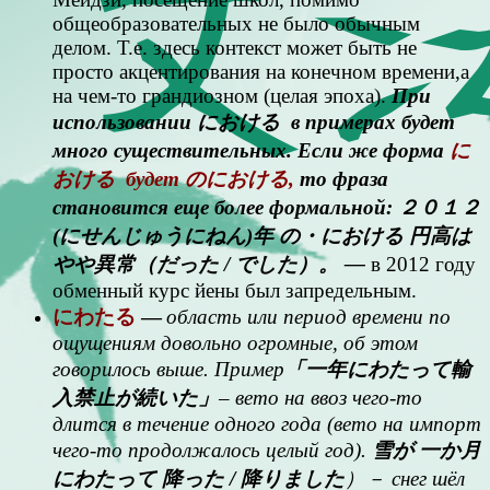
общеобразовательных не было обычным
делом. Т.е. здесь контекст может быть не
просто акцентирования на конечном времени,а
на чем-то грандиозном (целая эпоха).
При
использовании における в примерах будет
много существительных. Если же форма
に
おける будет のにおける,
то фраза
становится еще более формальной: ２０１２
(にせんじゅうにねん)年 の・における 円高は
やや異常（だった / でした）。 —
в 2012 году
обменный курс йены был запредельным.
にわたる
—
область или период времени по
ощущениям довольно огромные, об этом
говорилось выше. Пример
「一年にわたって輸
入禁止が続いた」
– вето на ввоз чего-то
длится в течение одного года (вето на импорт
чего-то продолжалось целый год).
雪が 一か月
にわたって 降った / 降りました
）－ снег шёл