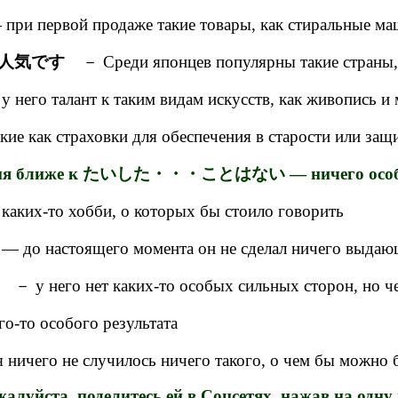
при первой продаже такие товары, как стиральные ма
に人気です
－ Среди японцев популярны такие страны, 
него талант к таким видам искусств, как живопись и
кие как страховки для обеспечения в старости или защ
лиже к たいした・・・ことはない — ничего особенного
каких-то хобби, о которых бы стоило говорить
— до настоящего момента он не сделал ничего выдающ
－ у него нет каких-то особых сильных сторон, но че
о-то особого результата
 ничего не случилось ничего такого, о чем бы можно
луйста, поделитесь ей в Соцсетях, нажав на одну