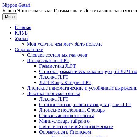
Перейти
Nippon Gatari
к
Блог о Японском языке. Грамматика и Лексика японского языка
содержимому
Menu
Главная
КЛУБ
Уроки
Мои услуги, чем могу быть полезна
Справочники
Словарь составных глаголов
Шпаргалки по JLPT
Грамматика JLPT
Список грамматических конструкций JLPT п
Лексика JLPT
JLPT Kanji. Кандзи JLPT
Японские идиоматические и устойчивые выражени
Лексика японского языка
Лексика JLPT
Списки союзов, слов-связок для сдачи JLPT
Японские пословицы. Словарь
Словарь японского сленга
Мини-словарь гайрайго
Цвета и оттенки в Японском языке
Ономатопея в Японском