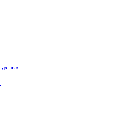
о уровням
я