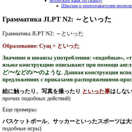
Японский язык по скайпу
Школам и препопавателям японско
Грамматика JLPT N2: ～といった
Грамматика JLPT N2: ～といった
Образование: Сущ + といった
Значение и нюансы употребления: «подобные», «т
языке конструкцию описывают при помощи англий
ど/〜などの/〜のような. Данная конструкция использу
предложениях с приказами-распоряжениями-просьб
絵に触ったり、写真を撮ったり
といった事
はしな
прочих подобных действий)
Еще примеры:
バスケットボール、サッカーといったスポーツは大
подобные игры)