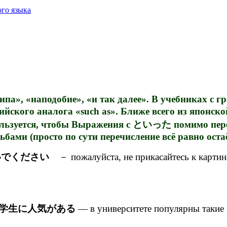
го языка
ипа», «наподобие», «и так далее». В учебниках с
ского аналога «such as». Ближе всего из японск
ется, чтобы Выражения с といった помимо перечис
ами (просто по сути перечисление всё равно оста
いでください
－ пожалуйста, не прикасайтесь к картина
学生に人気がある
— в университете популярны такие в