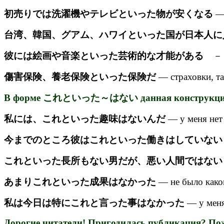
初売りでは洗濯機やテレビといった物が安くなる
— 
台湾、韓国、グアム、ハワイといった国が日本人
彼には絵画や音楽といった芸術的な才能がある
－ у 
傷害保険、養老保険といった保険だ
— страховки, та
В форме これといった～はない данная конструкция б
私には、これといった趣味はないんだ
— у меня нет 
今までのところ彼はこれといった働きはしていない
これといった長所もない男だが、悪い人間ではない
あまりこれといった成果はなかった
— не было каког
私は今日は特にこれと言った事はなかった
— у меня
Дорогие читатели! Пригодилась публикация? Пожа